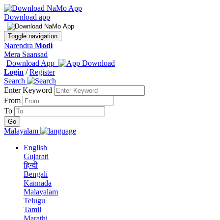
Download app
Toggle navigation
Narendra
Modi
Mera Saansad
Download App
Login
/
Register
Search
Enter Keyword
From
To
Malayalam
English
Gujarati
हिन्दी
Bengali
Kannada
Malayalam
Telugu
Tamil
Marathi