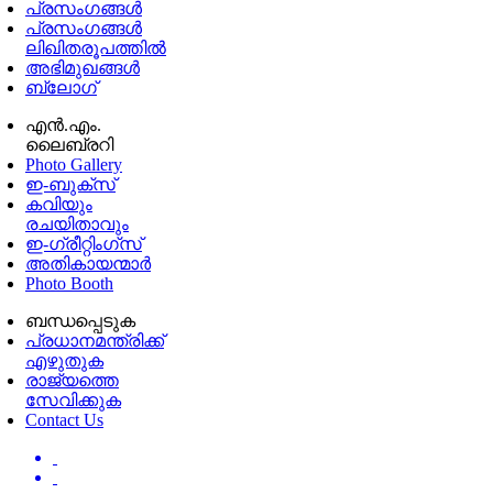
പ്രസംഗങ്ങള്‍
പ്രസംഗങ്ങൾ
ലിഖിതരൂപത്തിൽ
അഭിമുഖങ്ങൾ
ബ്ലോഗ്
എൻ.എം.
ലൈബ്രറി
Photo Gallery
ഇ-ബുക്‌സ്
കവിയും
രചയിതാവും
ഇ-ഗ്രീറ്റിംഗ്‌സ്
അതികായന്മാർ
Photo Booth
ബന്ധപ്പെടുക
പ്രധാനമന്ത്രിക്ക്
എഴുതുക
രാജ്യത്തെ
സേവിക്കുക
Contact Us