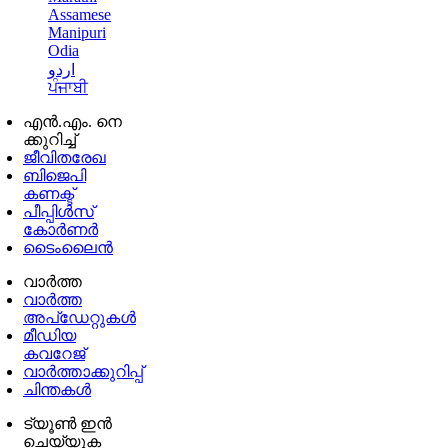
Assamese
Manipuri
Odia
اردو
ਪੰਜਾਬੀ
എൻ.എം. നെ
ക്കുറിച്ച്
ജീവിതരേഖ
ബിജെപി
കണക്ട്
പീപ്പിൾസ്
കോർണർ
ടൈംലൈൻ
വാർത്ത
വാർത്ത
അപ്ഡേറ്റുകൾ
മീഡിയ
കവറേജ്
വാർത്താക്കുറിപ്പ്
ചിന്തകൾ
ട്യൂൺ ഇൻ
ചെയ്യുക