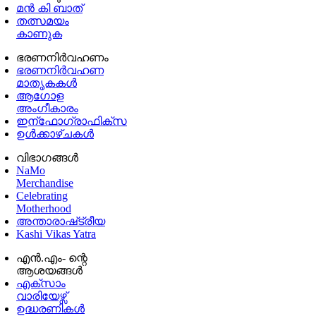
മൻ കി ബാത്
തത്സമയം
കാണുക
ഭരണനിര്‍വഹണം
ഭരണനിര്‍വഹണ
മാതൃകകൾ
ആഗോള
അംഗീകാരം
ഇന്ഫോഗ്രാഫിക്സ
ഉള്‍ക്കാഴ്‌ചകൾ
വിഭാഗങ്ങൾ
NaMo
Merchandise
Celebrating
Motherhood
അന്താരാഷ്‌ട്രീയ
Kashi Vikas Yatra
എൻ.എം- ന്റെ
ആശയങ്ങൾ
എക്സാം
വാരിയേഴ്സ്
ഉദ്ധരണികള്‍