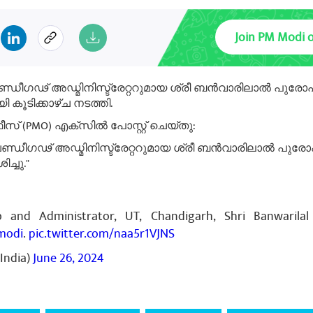
Join PM Modi 
ീഗഢ് അഡ്മിനിസ്ട്രേറ്ററുമായ ശ്രീ ബൻവാരിലാൽ പുരോഹിത്
ി കൂടിക്കാഴ്ച നടത്തി.
സ് (PMO) എക്സിൽ പോസ്റ്റ് ചെയ്തു:
ഡീഗഢ് അഡ്മിനിസ്ട്രേറ്ററുമായ ശ്രീ ബൻവാരിലാൽ പുരോഹി
ച്ചു."
 and Administrator, UT, Chandigarh, Shri Banwarilal
modi
.
pic.twitter.com/naa5r1VJNS
India)
June 26, 2024