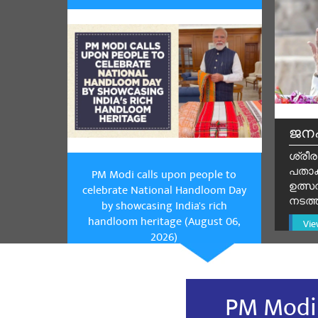
Jitender K
BJP National 
ജനപ
ശ്രീര
പതാ
PM Modi calls upon people to
ഉത്സവ
celebrate National Handloom Day
നടത്
by showcasing India's rich
handloom heritage (August 06,
Vie
2026)
PM Modi 