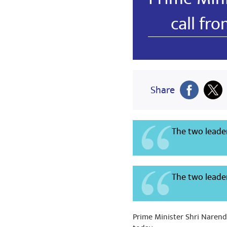
call fr
Share
The two leader
The two leade
പങ്കിട
Prime Minister Shri Narend
Jitender Ku