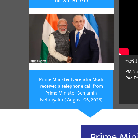
NEXT READ
ಜನಪ
PM Na
Red Fo
Prime Minister Narendra Modi
receives a telephone call from
Prime Minister Benjamin
Netanyahu ( August 06, 2026)
Prime Mini