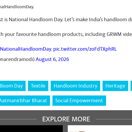
onalHandloomDay.
 is National Handloom Day. Let’s make India’s handloom di
th your favourite handloom products, including GRWM video
NationalHandloomDay
.
pic.twitter.com/zoFdTXphRL
@narendramodi)
August 6, 2026
dloom Day
Textile
Handloom Industry
Heritage
ുക
Aatmanirbhar Bharat
Social Empowerment
mar Haryana BJP State President
October 09, 2024
EXPLORE MORE