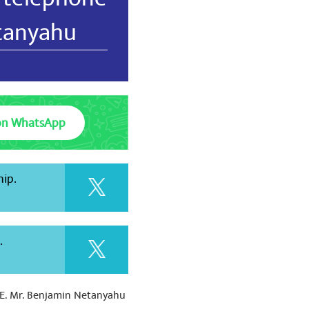
etanyahu
on WhatsApp
hip.
.
H.E. Mr. Benjamin Netanyahu