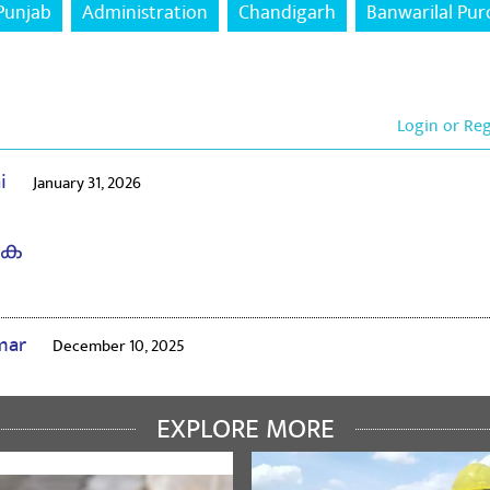
Punjab
Administration
Chandigarh
Banwarilal Pur
Login or Re
ai
January 31, 2026
ുക
umar
December 10, 2025
ുക
EXPLORE MORE