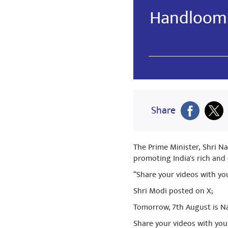
Handloom 
പങ്കിട
Jitender K
🙏🆔🇮🇳
Share
The Prime Minister, Shri N
promoting India's rich and
“Share your videos with yo
Shri Modi posted on X;
Tomorrow, 7th August is Na
Share your videos with yo