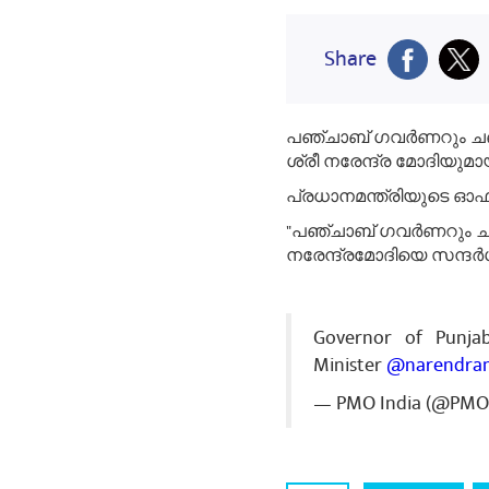
Share
പഞ്ചാബ് ഗവർണറും ചണ്ഡ
ശ്രീ നരേന്ദ്ര മോദിയുമായ
പ്രധാനമന്ത്രിയുടെ ഓഫീ
"പഞ്ചാബ് ഗവർണറും ചണ്
നരേന്ദ്രമോദിയെ സന്ദർശി
Governor of Punjab
Minister
@narendra
— PMO India (@PMO