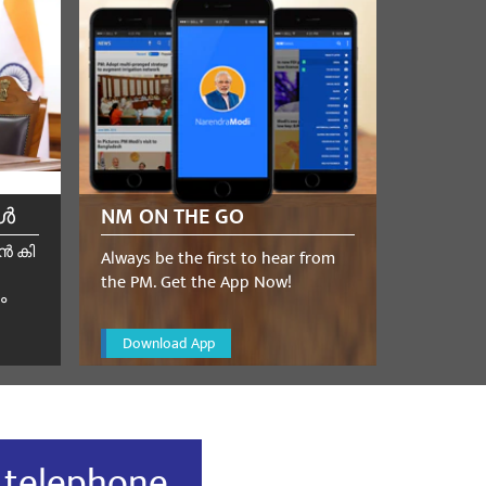
കൾ
NM ON THE GO
ൻ കി
Always be the first to hear from
the PM. Get the App Now!
ം
Download App
a telephone