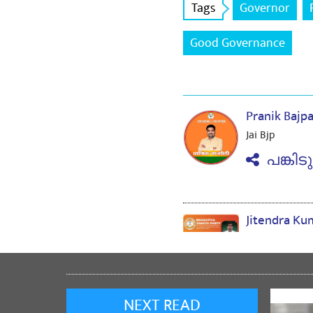
Tags
Governor
Good Governance
Pranik Bajp
Jai Bjp
പങ്കിട
Jitendra K
2
പങ്കിട
NEXT READ