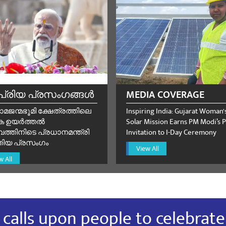
umar
October 27, 2024
🙏🇮🇳❤️
്രിയ പ്രസംഗങ്ങൾ
MEDIA COVERAGE
ാമജന്മഭൂമി ക്ഷേത്രത്തിലെ
Inspiring India: Gujarat Woman'
ക ഉയർത്തൽ
Solar Mission Earns PM Modi’s P
ത്തിനിടെ പ്രധാനമന്ത്രി
Invitation to I-Day Ceremony
തിയ പ്രസം​ഗം
View All
w All
calls upon people to celebrate