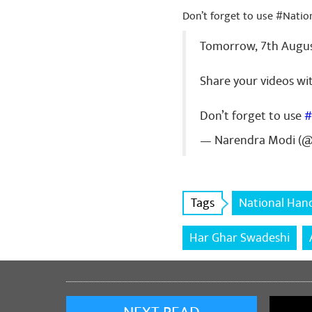
Don’t forget to use #Nati
Tomorrow, 7th August
Share your videos wi
Don’t forget to use
#
— Narendra Modi (
Tags
National Han
പങ്കിട
Har Ghar Swadeshi
Jitender Ku
🙏🆔❤️