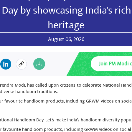
Day by showcasing India's ric
ുക
heritage
umar
August 06, 2026
October 27, 2024
Join PM Modi 
arendra Modi, has called upon citizens to celebrate National Ha
 diverse handloom traditions.
ur favourite handloom products, including GRWM videos on social 
tional Handloom Day. Let’s make India’s handloom diversity popul
ur favourite handloom products, including GRWM videos on social