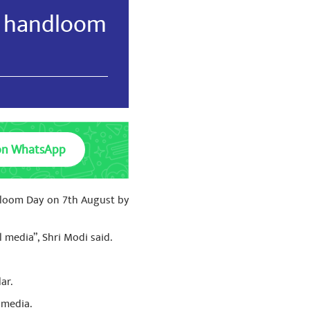
h handloom
on WhatsApp
ndloom Day on 7th August by
media”, Shri Modi said.
ar.
 media.