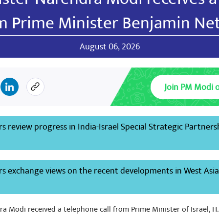
om Prime Minister Benjamin N
August 06, 2026
Join PM Modi 
s review progress in India-Israel Special Strategic Partners
rs exchange views on the recent developments in West Asia
ുക
ra Modi received a telephone call from Prime Minister of Israel, 
mar Haryana BJP State President
October 09, 2024