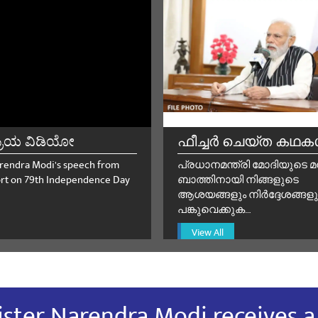
್ರಿಯ ವಿಡಿಯೋ
ഫീച്ചർ ചെയ്ത കഥ
rendra Modi's speech from
പ്രധാനമന്ത്രി മോദിയുടെ മ
rt on 79th Independence Day
ബാത്തിനായി നിങ്ങളുടെ
ആശയങ്ങളും നിർദ്ദേശങ്ങളു
പങ്കുവെക്കുക…
View All
ster Narendra Modi receives 