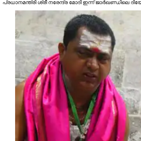
പ്രധാനമന്ത്രി ശ്രീ നരേന്ദ്ര മോദി ഇന്ന് ജാർഖണ്ഡില