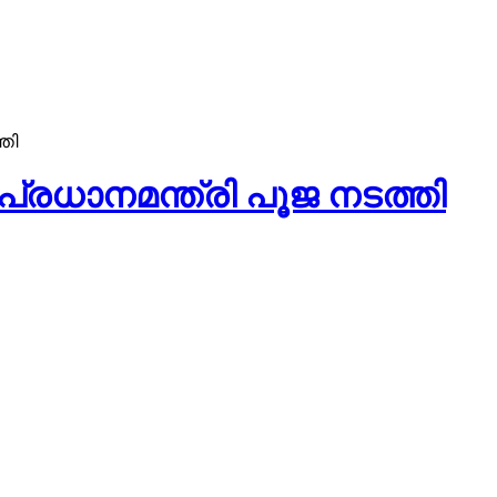
തി
രധാനമന്ത്രി പൂജ നടത്തി