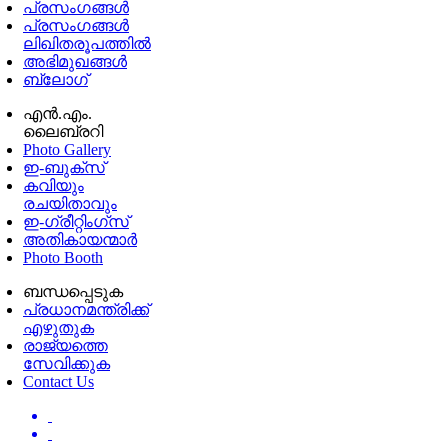
പ്രസംഗങ്ങള്‍
പ്രസംഗങ്ങൾ
ലിഖിതരൂപത്തിൽ
അഭിമുഖങ്ങൾ
ബ്ലോഗ്
എൻ.എം.
ലൈബ്രറി
Photo Gallery
ഇ-ബുക്‌സ്
കവിയും
രചയിതാവും
ഇ-ഗ്രീറ്റിംഗ്‌സ്
അതികായന്മാർ
Photo Booth
ബന്ധപ്പെടുക
പ്രധാനമന്ത്രിക്ക്
എഴുതുക
രാജ്യത്തെ
സേവിക്കുക
Contact Us