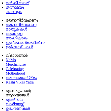
മൻ കി ബാത്
തത്സമയം
കാണുക
ഭരണനിര്‍വഹണം
ഭരണനിര്‍വഹണ
മാതൃകകൾ
ആഗോള
അംഗീകാരം
ഇന്ഫോഗ്രാഫിക്സ
ഉള്‍ക്കാഴ്‌ചകൾ
വിഭാഗങ്ങൾ
NaMo
Merchandise
Celebrating
Motherhood
അന്താരാഷ്‌ട്രീയ
Kashi Vikas Yatra
എൻ.എം- ന്റെ
ആശയങ്ങൾ
എക്സാം
വാരിയേഴ്സ്
ഉദ്ധരണികള്‍