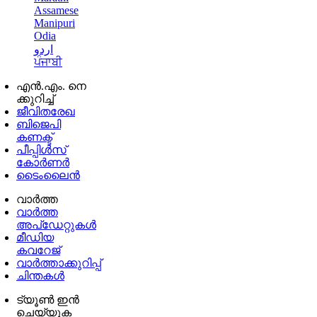
Assamese
Manipuri
Odia
اردو
ਪੰਜਾਬੀ
എൻ.എം. നെ
ക്കുറിച്ച്
ജീവിതരേഖ
ബിജെപി
കണക്ട്
പീപ്പിൾസ്
കോർണർ
ടൈംലൈൻ
വാർത്ത
വാർത്ത
അപ്ഡേറ്റുകൾ
മീഡിയ
കവറേജ്
വാർത്താക്കുറിപ്പ്
ചിന്തകൾ
ട്യൂൺ ഇൻ
ചെയ്യുക