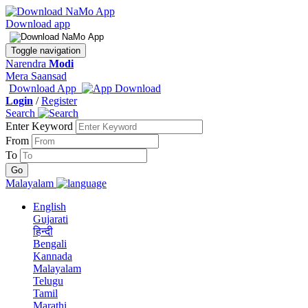
Download app
Toggle navigation
Narendra
Modi
Mera Saansad
Download App
Login
/
Register
Search
Enter Keyword
From
To
Malayalam
English
Gujarati
हिन्दी
Bengali
Kannada
Malayalam
Telugu
Tamil
Marathi