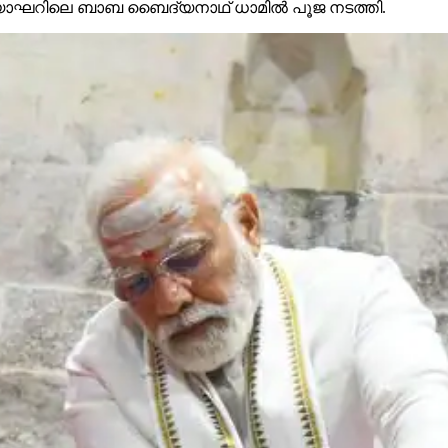
െ ദിയോഘറിലെ ബാബ ബൈദ്യനാഥ് ധാമിൽ പൂജ നടത്തി.