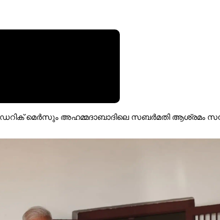
രെഡറിക് മെർസും അഹമ്മദാബാദിലെ സബർമതി ആശ്രമം സന്ദർശ