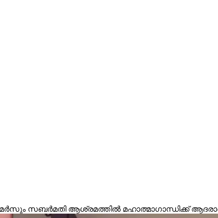
ർസും സബർമതി ആശ്രമത്തിൽ മഹാത്മാഗാന്ധിക്ക് ആദരാഞ്ജല