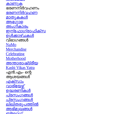
കാണുക
ഭരണനിര്‍വഹണം
ഭരണനിര്‍വഹണ
മാതൃകകൾ
ആഗോള
അംഗീകാരം
ഇന്ഫോഗ്രാഫിക്സ
ഉള്‍ക്കാഴ്‌ചകൾ
വിഭാഗങ്ങൾ
NaMo
Merchandise
Celebrating
Motherhood
അന്താരാഷ്‌ട്രീയ
Kashi Vikas Yatra
എൻ.എം- ന്റെ
ആശയങ്ങൾ
എക്സാം
വാരിയേഴ്സ്
ഉദ്ധരണികള്‍
പ്രസംഗങ്ങള്‍
പ്രസംഗങ്ങൾ
ലിഖിതരൂപത്തിൽ
അഭിമുഖങ്ങൾ
ബ്ലോഗ്