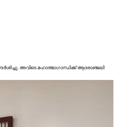
ിച്ചു. അവിടെ മഹാത്മാഗാന്ധിക്ക് ആദരാഞ്ജലി