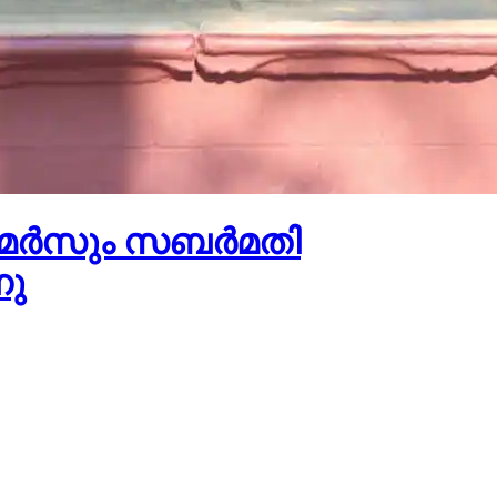
 മെർസും സബർമതി
നു