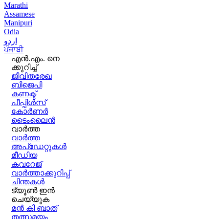
Marathi
Assamese
Manipuri
Odia
اردو
ਪੰਜਾਬੀ
എൻ.എം. നെ
ക്കുറിച്ച്
ജീവിതരേഖ
ബിജെപി
കണക്ട്
പീപ്പിൾസ്
കോർണർ
ടൈംലൈൻ
വാർത്ത
വാർത്ത
അപ്ഡേറ്റുകൾ
മീഡിയ
കവറേജ്
വാർത്താക്കുറിപ്പ്
ചിന്തകൾ
ട്യൂൺ ഇൻ
ചെയ്യുക
മൻ കി ബാത്
തത്സമയം