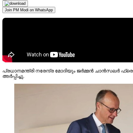
Join PM Modi on WhatsApp
പ്രധാനമന്ത്രി നരേന്ദ്ര മോദിയും ജർമ്മൻ ചാൻസലർ ഫ്
അർപ്പിച്ചു.