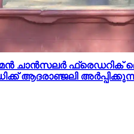
ജർമ്മൻ ചാൻസലർ ഫ്രെഡറിക്
്ക് ആദരാഞ്ജലി അർപ്പിക്കുന്