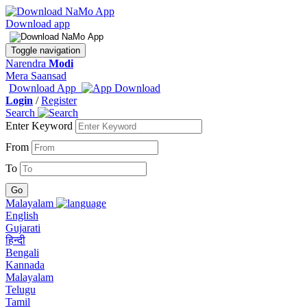
Download app
Toggle navigation
Narendra
Modi
Mera Saansad
Download App
Login
/
Register
Search
Enter Keyword
From
To
Malayalam
English
Gujarati
हिन्दी
Bengali
Kannada
Malayalam
Telugu
Tamil