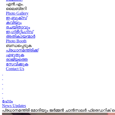
എൻ.എം.
ലൈബ്രറി
Photo Gallery
ഇ-ബുക്‌സ്
കവിയും
രചയിതാവും
ഇ-ഗ്രീറ്റിംഗ്‌സ്
അതികായന്മാർ
Photo Booth
ബന്ധപ്പെടുക
പ്രധാനമന്ത്രിക്ക്
എഴുതുക
രാജ്യത്തെ
സേവിക്കുക
Contact Us
ഹോം
News Updates
പ്രധാനമന്ത്രി മോദിയും ജർമ്മൻ ചാൻസലർ ഫ്രെഡറിക് മെ