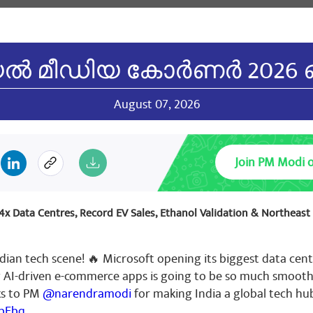
यें ।
ുക
 മീഡിയ കോർണർ 2026 ഓഗസ
NGH Rana
October 06, 2023
August 07, 2026
gratulations 💐🇮🇳🙏🇮🇳💐
ുക
Join PM Modi 
October 05, 2023
: 4x Data Centres, Record EV Sales, Ethanol Validation & Northeas
त्री जी आपसे और गृहमंत्री जी आपसे निवेदन है कि आदरणीय संचार मंत्री जी को
 नहीं मिल रहा है कर्मचारी निराश हैं इसलिए आपसे निवेदन है कि हमारे कर्मचारियो
न आयोग को गठित किया जाएगा अधिकारियों को वेतन आयोग गठित किया गया है कर्
dian tech scene! 🔥 Microsoft opening its biggest data cent
 से भारत सरकार भेदभाव किया जाता रहा इसलिए आपसे निवेदन है कि हमारे कर्मचारिय
g AI-driven e-commerce apps is going to be so much smooth
हास में पहली बार किसी सरकार ने किया है आपसे आग्रह है कि हमारे कर्मचारियो
री विरोधी सरकार है जहां सरकारी काम होता है बीएसएनएल कर्मचारी कोई पुरा मेहनत
ks to PM
@narendramodi
for making India a global tech hu
ुखी हुए और अधिकारियों को लूटने वाले गिरोह को फोकस करके मोदी जी आपसे निव
tbEbq