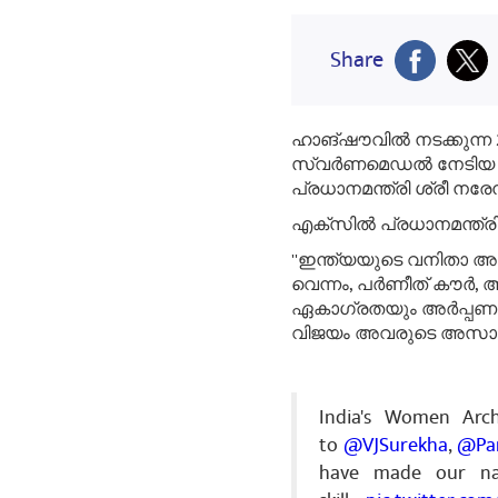
Share
ഹാങ്ഷൗവില്‍ നടക്കുന്ന 
സ്വര്‍ണമെഡല്‍ നേടിയ ജ
പ്രധാനമന്ത്രി ശ്രീ നരേന്
എക്സില്‍ പ്രധാനമന്ത്രി 
''ഇന്ത്യയുടെ വനിതാ അമ്
വെന്നം, പര്‍ണീത് കൗര്‍,
ഏകാഗ്രതയും അര്‍പ്പണ
വിജയം അവരുടെ അസാധാരണ
India's Women Arc
to
@VJSurekha
,
@Par
have made our nati