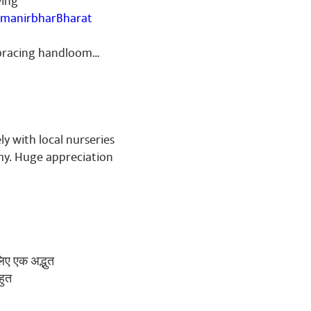
ving
manirbharBharat
embracing handloom…
ly with local nurseries
my. Huge appreciation
लिए एक अद्भुत
हुत