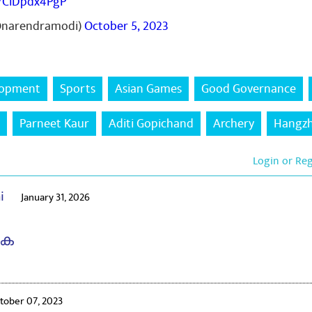
m/CiDpdx4PgP
@narendramodi)
October 5, 2023
lopment
Sports
Asian Games
Good Governance
Parneet Kaur
Aditi Gopichand
Archery
Hangz
Login or Re
ai
January 31, 2026
ുക
tober 07, 2023