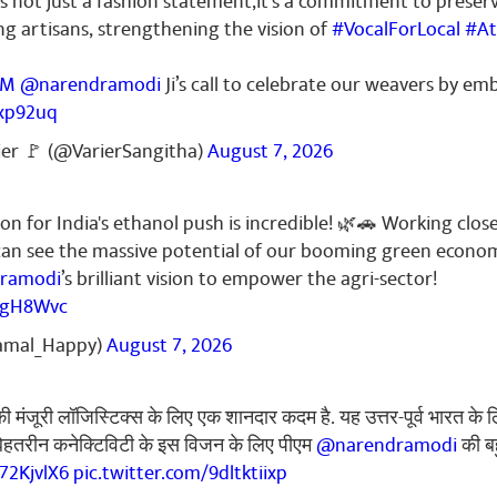
 not just a fashion statement,it's a commitment to preser
g artisans, strengthening the vision of
#VocalForLocal
#At
PM
@narendramodi
Ji’s call to celebrate our weavers by 
7xp92uq
ier 🚩 (@VarierSangitha)
August 7, 2026
on for India's ethanol push is incredible! 🌿🚗 Working close
can see the massive potential of our booming green econo
ramodi
’s brilliant vision to empower the agri-sector!
UugH8Wvc
amal_Happy)
August 7, 2026
ी मंजूरी लॉजिस्टिक्स के लिए एक शानदार कदम है. यह उत्तर-पूर्व भारत के 
. बेहतरीन कनेक्टिविटी के इस विजन के लिए पीएम
@narendramodi
की ब
G72KjvlX6
pic.twitter.com/9dltktiixp