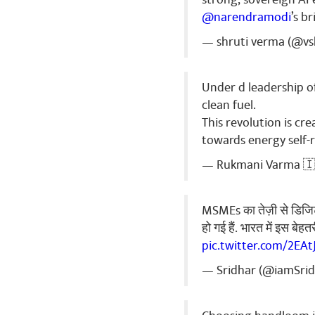
MANY CONGRA
@narendramodi
’s b
GAMES.
— shruti verma (@vs
പങ്കിട
Under d leadership o
clean fuel.
This revolution is c
towards energy self-r
— Rukmani Varma 🇮
MSMEs का तेज़ी से डिजिटल
हो गई हैं. भारत में इस बे
pic.twitter.com/2EA
— Sridhar (@iamSri