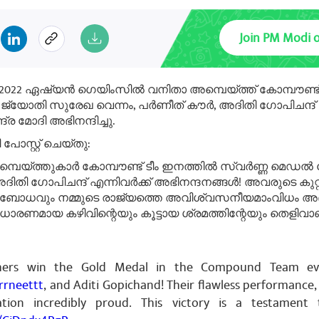
Join PM Modi 
2022 ഏഷ്യന്‍ ഗെയിംസില്‍ വനിതാ അമ്പെയ്ത്ത് കോമ്പൗണ്ട് 
്യോതി സുരേഖ വെന്നം, പര്‍ണീത് കൗര്‍, അദിതി ഗോപിചന്ദ്
ദ്ര മോദി അഭിനന്ദിച്ചു.
പോസ്റ്റ് ചെയ്തു:
പെയ്ത്തുകാര്‍ കോമ്പൗണ്ട് ടീം ഇനത്തില്‍ സ്വര്‍ണ്ണ മെഡല്
 അദിതി ഗോപിചന്ദ് എന്നിവര്‍ക്ക് അഭിനന്ദനങ്ങള്‍! അവരുടെ കുറ
ബോധവും നമ്മുടെ രാജ്യത്തെ അവിശ്വസനീയമാംവിധം അഭി
മായ കഴിവിന്റെയും കൂട്ടായ ശ്രമത്തിന്റേയും തെളിവാണ്
hers win the Gold Medal in the Compound Team even
rneettt
, and Aditi Gopichand! Their flawless performance,
on incredibly proud. This victory is a testament t