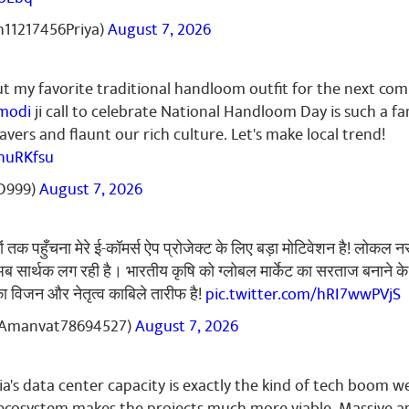
ുക
11217456Priya)
August 7, 2026
ut my favorite traditional handloom outfit for the next co
gi
October 05, 2023
modi
ji call to celebrate National Handloom Day is such a fa
s. Golden Girls. we're proud for our participants. Excellent perfo
vers and flaunt our rich culture. Let's make local trend!
huRKfsu
ുക
D999)
August 7, 2026
 Verma
October 05, 2023
तक पहुँचना मेरे ई-कॉमर्स ऐप प्रोजेक्ट के लिए बड़ा मोटिवेशन है! लोकल न
वं शुभकामनाएं
ब सार्थक लग रही है। भारतीय कृषि को ग्लोबल मार्केट का सरताज बनाने क
ുക
ा विजन और नेतृत्व काबिले तारीफ है!
pic.twitter.com/hRI7wwPVjS
Amanvat78694527)
August 7, 2026
ia's data center capacity is exactly the kind of tech boom 
dhwa
October 05, 2023
 ecosystem makes the projects much more viable. Massive a