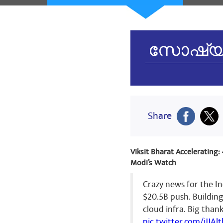
हार्दिक शुभकामना
പങ്കിട
സോഷ്യൽ
KARTAR SI
heartiest con
പങ്കിട
Share
BK PATHAK
Viksit Bharat Accelerating
आदरणीय प्रधानमं
Modi’s Watch
2017से वेतन आयोग
करमचारी को वेत
Crazy news for the In
किया है कर्मचारी
$20.5B push. Buildin
आज तक हमारे इति
केंद्रीय कर्मचा
cloud infra. Big than
कर्मचारी बहुत द
pic.twitter.com/jJJAl