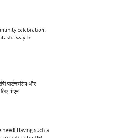
mmunity celebration!
ntastic way to
rmance. Joy Bharat.
र्सरी पार्टनरशिप और
े लिए पीएम
we need! Having such a
ppreciation for PM