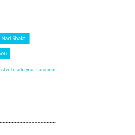
Nari Shakti
hou
gister to add your comment