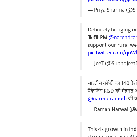
പങ്കിട
— Priya Sharma (@Sh
Definitely bringing o
Sanjib Neo
🧵📷 PM
@narendra
Congratulation
support our rural wea
pic.twitter.com/qnW
പങ്കിട
— JeeT (@Subhojeet
Shiv Kumar
भारतीय कॉफी का 140 देशों 
बहुत बहुत बधाई ए
पैकेजिंग R&D की मेहनत अ
പങ്കിട
@narendramodi
जी क
— Raman Narwal (@
This 4x growth in Ind
sumesh wa
strong, sovereign AI