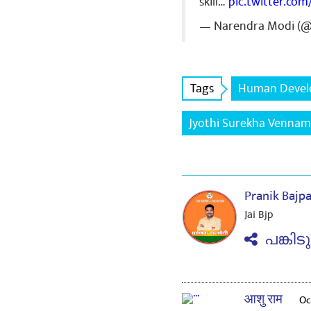
skill…
pic.twitter.co
— Narendra Modi (
Tags
Human Deve
Jyothi Surekha Vennam
Pranik Bajp
Jai Bjp
പങ്കിട
आशु राम
Oc