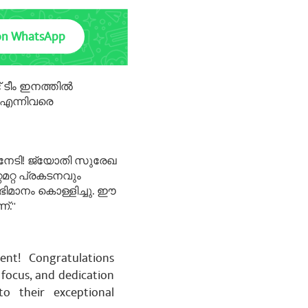
on WhatsApp
ടീം ഇനത്തില്‍
 എന്നിവരെ
‍ നേടി! ജ്യോതി സുരേഖ
്റമറ്റ പ്രകടനവും
മാനം കൊള്ളിച്ചു. ഈ
.''
t! Congratulations
 focus, and dedication
o their exceptional