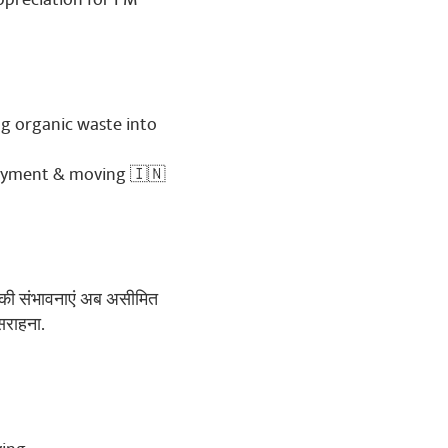
LD MEDAL AT THE ASIAN
g organic waste into
loyment & moving 🇮🇳
ेट की संभावनाएं अब असीमित
सराहना.