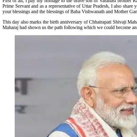
First of all, I pay my homage to the brave son of Varanasi brother 
Prime Servant and as a representative of Uttar Pradesh, I also share y
your blessings and the blessings of Baba Vishwanath and Mother Ganga 
This day also marks the birth anniversary of Chhatrapati Shivaji Maha
Maharaj had shown us the path following which we could become a