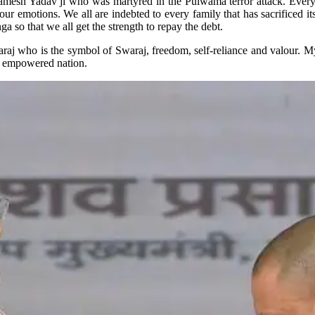
Ramesh Yadav ji who was martyred in the Pulwama terror attack. Every p
our emotions. We all are indebted to every family that has sacrificed it
so that we all get the strength to repay the debt.
raj who is the symbol of Swaraj, freedom, self-reliance and valour. My 
n empowered nation.