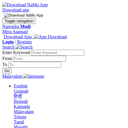
Download app
Toggle navigation
Narendra
Modi
Mera Saansad
Download App
Login
/
Register
Search
Enter Keyword
From
To
Malayalam
English
Gujarati
हिन्दी
Bengali
Kannada
Malayalam
Telugu
Tamil
Marathi