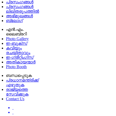
പ്രസംഗങ്ങള്‍
പ്രസംഗങ്ങൾ
ലിഖിതരൂപത്തിൽ
അഭിമുഖങ്ങൾ
ബ്ലോഗ്
എൻ.എം.
ലൈബ്രറി
Photo Gallery
ഇ-ബുക്‌സ്
കവിയും
രചയിതാവും
ഇ-ഗ്രീറ്റിംഗ്‌സ്
അതികായന്മാർ
Photo Booth
ബന്ധപ്പെടുക
പ്രധാനമന്ത്രിക്ക്
എഴുതുക
രാജ്യത്തെ
സേവിക്കുക
Contact Us