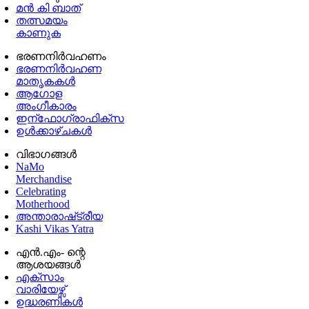
മൻ കി ബാത്
തത്സമയം
കാണുക
ഭരണനിര്‍വഹണം
ഭരണനിര്‍വഹണ
മാതൃകകൾ
ആഗോള
അംഗീകാരം
ഇന്ഫോഗ്രാഫിക്സ
ഉള്‍ക്കാഴ്‌ചകൾ
വിഭാഗങ്ങൾ
NaMo
Merchandise
Celebrating
Motherhood
അന്താരാഷ്‌ട്രീയ
Kashi Vikas Yatra
എൻ.എം- ന്റെ
ആശയങ്ങൾ
എക്സാം
വാരിയേഴ്സ്
ഉദ്ധരണികള്‍