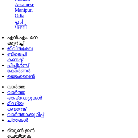
Assamese
Manipuri
Odia
اردو
ਪੰਜਾਬੀ
എൻ.എം. നെ
ക്കുറിച്ച്
ജീവിതരേഖ
ബിജെപി
കണക്ട്
പീപ്പിൾസ്
കോർണർ
ടൈംലൈൻ
വാർത്ത
വാർത്ത
അപ്ഡേറ്റുകൾ
മീഡിയ
കവറേജ്
വാർത്താക്കുറിപ്പ്
ചിന്തകൾ
ട്യൂൺ ഇൻ
ചെയ്യുക