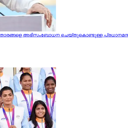
കതാരങ്ങളെ അഭിസംബോധന ചെയ്തുകൊണ്ടുള്ള പ്രധാനമന്ത