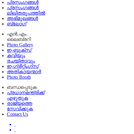
പ്രസംഗങ്ങള്‍
പ്രസംഗങ്ങൾ
ലിഖിതരൂപത്തിൽ
അഭിമുഖങ്ങൾ
ബ്ലോഗ്
എൻ.എം.
ലൈബ്രറി
Photo Gallery
ഇ-ബുക്‌സ്
കവിയും
രചയിതാവും
ഇ-ഗ്രീറ്റിംഗ്‌സ്
അതികായന്മാർ
Photo Booth
ബന്ധപ്പെടുക
പ്രധാനമന്ത്രിക്ക്
എഴുതുക
രാജ്യത്തെ
സേവിക്കുക
Contact Us