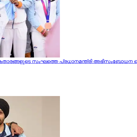
ികതാരങ്ങളുടെ സംഘത്തെ പ്രധാനമന്ത്രി അഭിസംബോധന 