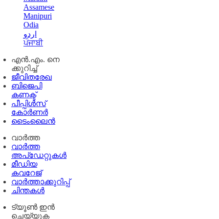
Assamese
Manipuri
Odia
اردو
ਪੰਜਾਬੀ
എൻ.എം. നെ
ക്കുറിച്ച്
ജീവിതരേഖ
ബിജെപി
കണക്ട്
പീപ്പിൾസ്
കോർണർ
ടൈംലൈൻ
വാർത്ത
വാർത്ത
അപ്ഡേറ്റുകൾ
മീഡിയ
കവറേജ്
വാർത്താക്കുറിപ്പ്
ചിന്തകൾ
ട്യൂൺ ഇൻ
ചെയ്യുക