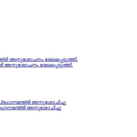
രി അനുശോചനം രേഖപ്പെടുത്തി.
രധാനമന്ത്രി അനുശോചിച്ചു