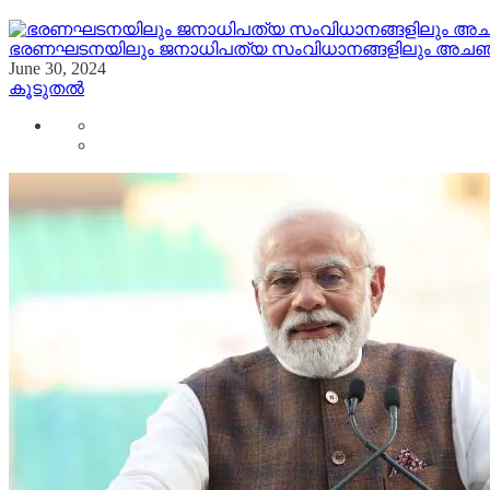
ഭരണഘടനയിലും ജനാധിപത്യ സംവിധാനങ്ങളിലും അചഞ്ചലമായ 
June 30, 2024
കൂടുതൽ