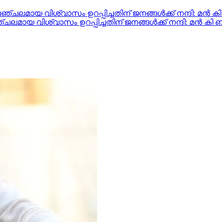
വിശ്വാസം ഉറപ്പിച്ചതിന് ജനങ്ങൾക്ക് നന്ദി: മൻ കി ബാ