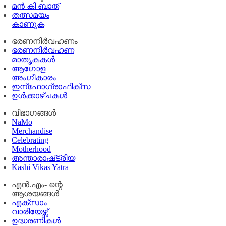
മൻ കി ബാത്
തത്സമയം
കാണുക
ഭരണനിര്‍വഹണം
ഭരണനിര്‍വഹണ
മാതൃകകൾ
ആഗോള
അംഗീകാരം
ഇന്ഫോഗ്രാഫിക്സ
ഉള്‍ക്കാഴ്‌ചകൾ
വിഭാഗങ്ങൾ
NaMo
Merchandise
Celebrating
Motherhood
അന്താരാഷ്‌ട്രീയ
Kashi Vikas Yatra
എൻ.എം- ന്റെ
ആശയങ്ങൾ
എക്സാം
വാരിയേഴ്സ്
ഉദ്ധരണികള്‍