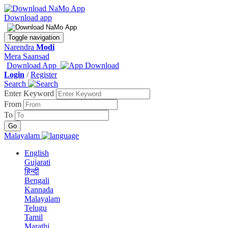
Download app
Toggle navigation
Narendra
Modi
Mera Saansad
Download App
Login
/
Register
Search
Enter Keyword
From
To
Malayalam
English
Gujarati
हिन्दी
Bengali
Kannada
Malayalam
Telugu
Tamil
Marathi