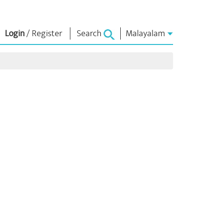
Login
/
Register
Search
Malayalam
 ന്റെ
എൻ.എം.
ബന്ധപ്പെടുക
്ങൾ
ലൈബ്രറി
പ്രധാനമന്ത്രിക്ക്
എഴുതുക
Photo Gallery
രാജ്യത്തെ
ഇ-ബുക്‌സ്
സേവിക്കുക
ള്‍
കവിയും
Contact Us
ങള്‍
രചയിതാവും
്ങൾ
ഇ-ഗ്രീറ്റിംഗ്‌സ്
പത്തിൽ
അതികായന്മാർ
്ങൾ
Photo Booth