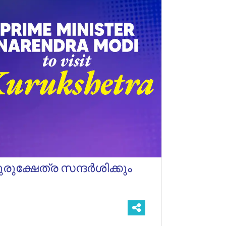
രുക്ഷേത്ര സന്ദർശിക്കും