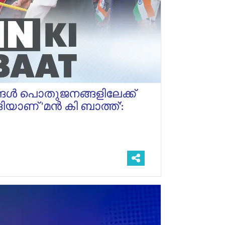
ങ്ങൾ പൊതുജനങ്ങളിലേക്ക്
ദിയാണ് 'മൻ കി ബാത്ത്':