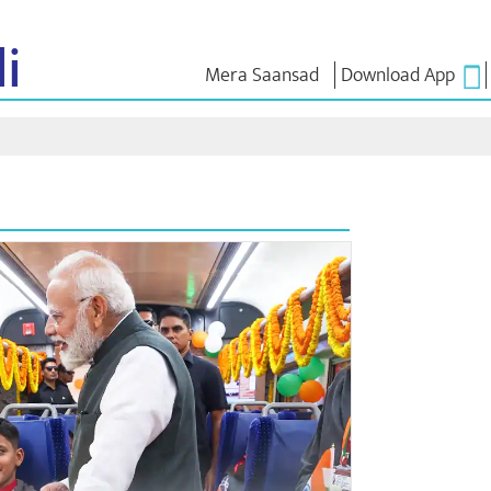
i
Mera Saansad
Download App
ൺ ഇൻ
ഭരണനിര്‍വഹണം
വിഭാഗങ്ങൾ
എൻ.എം-
യുക
ആശയങ
ഭരണനിര്‍വഹണ
NaMo Merchandise
മാതൃകകൾ
Celebrating
ബാത്
എക്സാം
ആഗോള
Motherhood
വാരിയേഴ്സ്
യം
അംഗീകാരം
അന്താരാഷ്‌ട്രീയ
ക
ഉദ്ധരണിക
ഇന്ഫോഗ്രാഫിക്സ
Kashi Vikas Yatra
പ്രസംഗങ്
ഉള്‍ക്കാഴ്‌ചകൾ
പ്രസംഗങ
ലിഖിതരൂ
അഭിമുഖങ
ബ്ലോഗ്