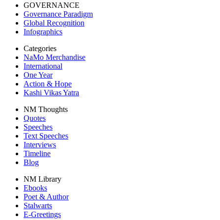
GOVERNANCE
Governance Paradigm
Global Recognition
Infographics
Categories
NaMo Merchandise
International
One Year
Action & Hope
Kashi Vikas Yatra
NM Thoughts
Quotes
Speeches
Text Speeches
Interviews
Timeline
Blog
NM Library
Ebooks
Poet & Author
Stalwarts
E-Greetings