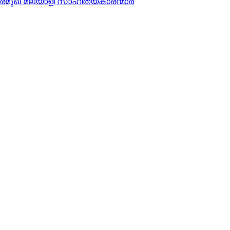
 പ്രമുഖ മലയാളി സാഹിത്യകാരന്മാർ