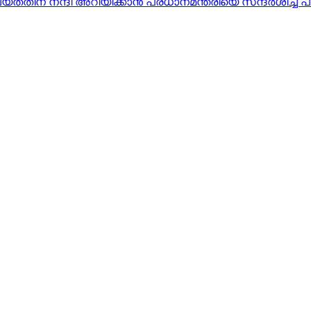
തതിന് നന്ദി അറിയിക്കാൻ പ്രധാനമന്ത്രിയെ സന്ദർശിച്ച്‌