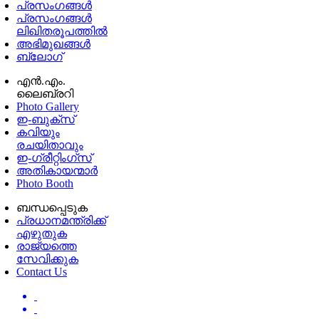
പ്രസംഗങ്ങള്‍
പ്രസംഗങ്ങൾ
ലിഖിതരൂപത്തിൽ
അഭിമുഖങ്ങൾ
ബ്ലോഗ്
എൻ.എം.
ലൈബ്രറി
Photo Gallery
ഇ-ബുക്‌സ്
കവിയും
രചയിതാവും
ഇ-ഗ്രീറ്റിംഗ്‌സ്
അതികായന്മാർ
Photo Booth
ബന്ധപ്പെടുക
പ്രധാനമന്ത്രിക്ക്
എഴുതുക
രാജ്യത്തെ
സേവിക്കുക
Contact Us