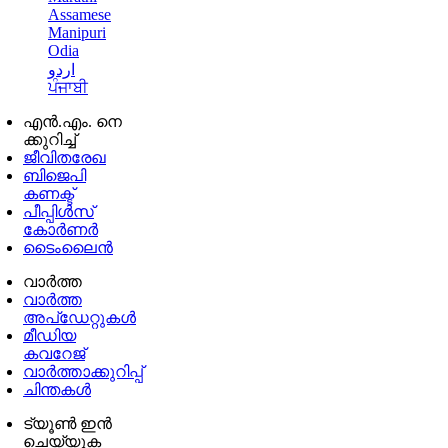
Assamese
Manipuri
Odia
اردو
ਪੰਜਾਬੀ
എൻ.എം. നെ
ക്കുറിച്ച്
ജീവിതരേഖ
ബിജെപി
കണക്ട്
പീപ്പിൾസ്
കോർണർ
ടൈംലൈൻ
വാർത്ത
വാർത്ത
അപ്ഡേറ്റുകൾ
മീഡിയ
കവറേജ്
വാർത്താക്കുറിപ്പ്
ചിന്തകൾ
ട്യൂൺ ഇൻ
ചെയ്യുക