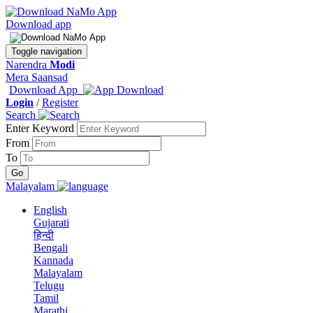
Download app
Toggle navigation
Narendra
Modi
Mera Saansad
Download App
Login
/
Register
Search
Enter Keyword
From
To
Malayalam
English
Gujarati
हिन्दी
Bengali
Kannada
Malayalam
Telugu
Tamil
Marathi