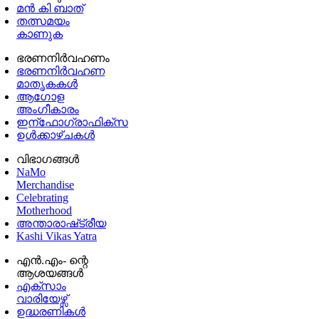
മൻ കി ബാത്
തത്സമയം
കാണുക
ഭരണനിര്‍വഹണം
ഭരണനിര്‍വഹണ
മാതൃകകൾ
ആഗോള
അംഗീകാരം
ഇന്ഫോഗ്രാഫിക്സ
ഉള്‍ക്കാഴ്‌ചകൾ
വിഭാഗങ്ങൾ
NaMo
Merchandise
Celebrating
Motherhood
അന്താരാഷ്‌ട്രീയ
Kashi Vikas Yatra
എൻ.എം- ന്റെ
ആശയങ്ങൾ
എക്സാം
വാരിയേഴ്സ്
ഉദ്ധരണികള്‍