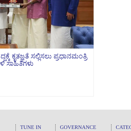
ಕೃತಜ್ಞತೆ ಸಲ್ಲಿಸಲು ಪ್ರಧಾನಮಂತ್ರಿ
ಿ ಸಾಹಿತಿಗಳು
TUNE IN
GOVERNANCE
CATE