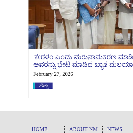
ಕೇರಳಂ ಎಂದು ಮರುನಾಮಕರಣ ಮಾಡಿದ್ದಕ್ಕೆ 
ಅವರನ್ನು ಭೇಟಿ ಮಾಡಿದ ಖ್ಯಾತ ಮಲಯಾಳ
February 27, 2026
ಹೆಚ್ಚು
HOME
ABOUT NM
NEWS