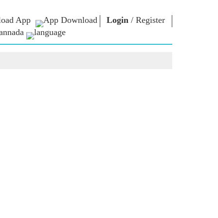
oad App
Login
/
Register
annada
ಏನ್.ಎಂ. ಲೈಬ್ರರಿ
ಸಂಪರ್ಕಿಸು
ಗಳು
Photo Gallery
ಪ್ರಧಾನಿಯವರಿಗೆ
ಇಪುಸ್ತಕಗಳು
ಬರೆಯಿರಿ
ರಿಯರ್ಸ್
ಕವಿ ಮತ್ತು ಲೇಖಕ
ದೇಶ ಸೇವೆ ಮಾಡಿ
ು
ಇ -ಗ್ರೀಟಿಂಗ್ಸ್
Contact Us
ದಿಗ್ಗಜರು
ಯ
Photo Booth
ಳು