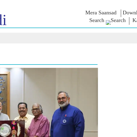
Mera Saansad
Downl
i
Search
K
 ಇನ್
ಆಡಳಿತ
ವರ್ಗಗಳು
ಎನ್ . ಎಂ
ಆಲೋಚನೆ
NaMo Merchandise
ಬಾತ್
ಆಡಳಿತದ ದೃಷ್ಟಿಕೋನ
Celebrating
 ವೀಕ್ಷಿಸಿ
ಜಾಗತಿಕ ಗುರುತಿಸುವಿಕೆ
ಎಕ್ಸಾಮ್ ವಾ
Motherhood
ಇನ್ಫೋಗ್ರಾಫಿಕ್ಸ್
ಅಂತಾರಾಷ್ಟ್ರೀಯ
ಉಲ್ಲೇಖಗಳ
ಒಳನೋಟಗಳು
Kashi Vikas Yatra
ಭಾಷಣಗಳು
ಭಾಷಣದ ಪಠ್
ಸಂದರ್ಶನಗ
ಬ್ಲಾಗ್