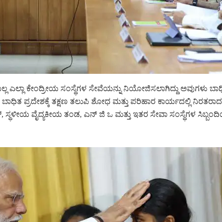
ಿಸಬಲ್ಲ ಎಲ್ಲಾ ಕೇಂದ್ರೀಯ ಸಂಸ್ಥೆಗಳ ಸೇವೆಯನ್ನು ನಿಯೋಜಿಸಲಾಗಿದ್ದು ಅವುಗಳು ಬಾಧಿ
 ಬಾಧಿತ ಪ್ರದೇಶಕ್ಕೆ ತಕ್ಷಣ ತಲುಪಿ ಶೋಧ ಮತ್ತು ಪರಿಹಾರ ಕಾರ್ಯದಲ್ಲಿ ನಿರತರಾದ ಎನ
‌, ಸ್ಥಳೀಯ ವೈದ್ಯಕೀಯ ತಂಡ, ಎನ್‌ ಜಿ ಒ ಮತ್ತು ಇತರ ಸೇವಾ ಸಂಸ್ಥೆಗಳ ಸಿಬ್ಬಂದಿಯನ್ನ