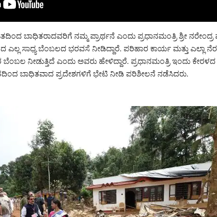
ಿಂದ ಬಾಧಿತರಾದವರಿಗೆ ನಮ್ಮ ಪ್ರಾರ್ಥನೆ ಎಂದು ಪ್ರಧಾನಮಂತ್ರಿ ಶ್ರೀ ನರೇಂದ್ರ ಮ
ದ ಎಲ್ಲ ಸಾಧ್ಯ ಬೆಂಬಲದ ಭರವಸೆ ನೀಡಿದ್ದಾರೆ. ಪರಿಹಾರ ಕಾರ್ಯ ಮತ್ತು ಎಲ್ಲಾ ನೆರ
ರ ಬೆಂಬಲ ನೀಡುತ್ತಿದೆ ಎಂದು ಅವರು ಹೇಳಿದ್ದಾರೆ. ಪ್ರಧಾನಮಂತ್ರಿ ಇಂದು ಕೇರಳ
ತದಿಂದ ಬಾಧಿತವಾದ ಪ್ರದೇಶಗಳಿಗೆ ಭೇಟಿ ನೀಡಿ ಪರಿಶೀಲನೆ ನಡೆಸಿದರು.