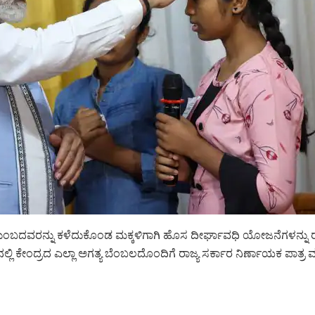
ಟುಂಬದವರನ್ನು ಕಳೆದುಕೊಂಡ ಮಕ್ಕಳಿಗಾಗಿ ಹೊಸ ದೀರ್ಘಾವಧಿ ಯೋಜನೆಗಳನ್ನು ರೂ
್ಟಿನಲ್ಲಿ ಕೇಂದ್ರದ ಎಲ್ಲಾ ಅಗತ್ಯ ಬೆಂಬಲದೊಂದಿಗೆ ರಾಜ್ಯ ಸರ್ಕಾರ ನಿರ್ಣಾಯಕ ಪಾತ್