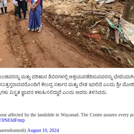
ೊಂಡವರನ್ನು ಮತ್ತು ಪರಿಹಾರ ಶಿಬಿರಗಳಲ್ಲಿ ಆಶ್ರಯಪಡೆದಿರುವವರನ್ನು ಭೇಟಿಯಾಗ
ರಸ್ತರಾದವರೊಂದಿಗೆ ಕೇಂದ್ರ ಸರ್ಕಾರ ಮತ್ತು ದೇಶ ಇರಲಿದೆ ಎಂದು ಶ್ರೀ ಮೋದ
ಳು ವಿಸ್ತೃತ ಜ್ಞಾಪನ ಕಳುಹಿಸಲಿದ್ಧಾರೆ ಎಂದು ಅವರು ತಿಳಿಸಿದರು.
hose affected by the landslide in Wayanad. The Centre assures every pos
co/3fS83dFmrp
arendramodi)
August 10, 2024