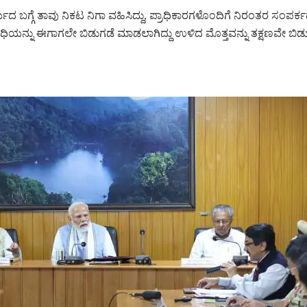
 ಬಗ್ಗೆ ತಾವು ನಿಕಟ ನಿಗಾ ವಹಿಸಿದ್ದು, ಪ್ರಾಧಿಕಾರಗಳೊಂದಿಗೆ ನಿರಂತರ ಸಂಪರ್ಕದ
ಣಾ ನಿಧಿಯನ್ನು ಈಗಾಗಲೇ ಬಿಡುಗಡೆ ಮಾಡಲಾಗಿದ್ದು ಉಳಿದ ಮೊತ್ತವನ್ನು ತಕ್ಷಣವೇ