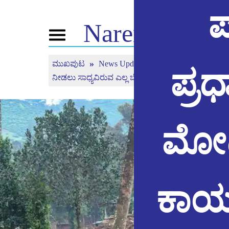
ಪ
Narendra
Mod
Toggle
navigation
ಮುಖಪುಟ
News Updates
ವಯನಾಡಿನಲ್ಲಿ ಭೂಕುಸಿತ
ಪ್ರಧ
ಎನ್ . ಎಂ ಬಗ್ಗೆ
ಸುದ್ದಿ
ಟ್ಯೂನ್
ನೀಡಲು ಸಾಧ್ಯವಿರುವ ಎಲ್ಲ ಬೆಂಬಲವನ್ನು ಕೇಂದ್ರವು ಭರವಸೆ ನೀ
ಜೀವನ ಚರಿತ್ರೆ
ಸುದ್ದಿ ಅಪ್ಡೇಟ್ಗಳು
ಮನ್ ಕಿ 
ಬಿಜೆಪಿ ಕನೆಕ್ಟ್
ಮಾಧ್ಯಮ ಪ್ರಸಾರ
ನೇರ ಪ್ರಸಾರ
ಪೀಪಲ್ಸ್ ಕಾರ್ನರ್
ಸುದ್ದಿಪತ್ರ
ಟೈಮ್ಲೈನ್
ರಿಫ್ಲೆಕ್ಷನ್ಸ್
ಮೋದಿ
ಕಾರ್