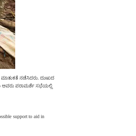
ಿ ಮಾತುಕತೆ ನಡೆಸಿದರು. ದುಃಖದ
ಿ ಅವರು ಪರಾಮರ್ಶೆ ಸಭೆಯಲ್ಲಿ
sible support to aid in