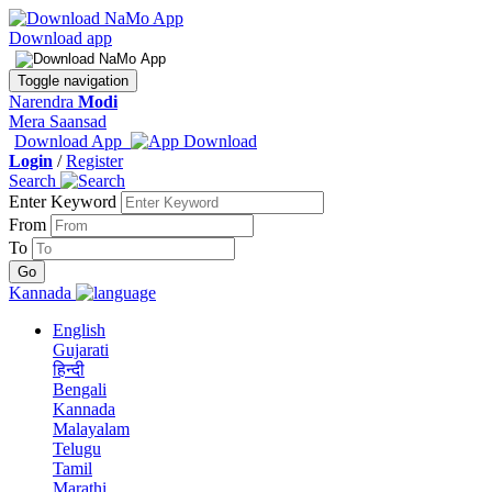
Download app
Toggle navigation
Narendra
Modi
Mera Saansad
Download App
Login
/
Register
Search
Enter Keyword
From
To
Kannada
English
Gujarati
हिन्दी
Bengali
Kannada
Malayalam
Telugu
Tamil
Marathi