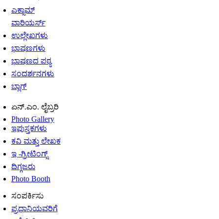
ಎಕ್ಸಾಮ್
ವಾರಿಯರ್ಸ್
ಉಲ್ಲೇಖಗಳು
ಭಾಷಣಗಳು
ಭಾಷಣದ ಪಠ್ಯ
ಸಂದರ್ಶನಗಳು
ಬ್ಲಾಗ್
ಏನ್.ಎಂ. ಲೈಬ್ರರಿ
Photo Gallery
ಇಪುಸ್ತಕಗಳು
ಕವಿ ಮತ್ತು ಲೇಖಕ
ಇ -ಗ್ರೀಟಿಂಗ್ಸ್
ದಿಗ್ಗಜರು
Photo Booth
ಸಂಪರ್ಕಿಸು
ಪ್ರಧಾನಿಯವರಿಗೆ