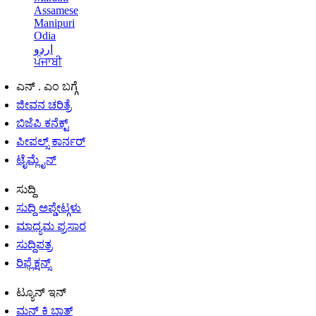
Assamese
Manipuri
Odia
اردو
ਪੰਜਾਬੀ
ಎನ್ . ಎಂ ಬಗ್ಗೆ
ಜೀವನ ಚರಿತ್ರೆ
ಬಿಜೆಪಿ ಕನೆಕ್ಟ್
ಪೀಪಲ್ಸ್ ಕಾರ್ನರ್
ಟೈಮ್ಲೈನ್
ಸುದ್ದಿ
ಸುದ್ದಿ ಅಪ್ಡೇಟ್ಗಳು
ಮಾಧ್ಯಮ ಪ್ರಸಾರ
ಸುದ್ದಿಪತ್ರ
ರಿಫ್ಲೆಕ್ಷನ್ಸ್
ಟ್ಯೂನ್ ಇನ್
ಮನ್ ಕಿ ಬಾತ್