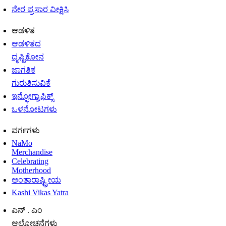
ನೇರ ಪ್ರಸಾರ ವೀಕ್ಷಿಸಿ
ಆಡಳಿತ
ಆಡಳಿತದ
ದೃಷ್ಟಿಕೋನ
ಜಾಗತಿಕ
ಗುರುತಿಸುವಿಕೆ
ಇನ್ಫೋಗ್ರಾಫಿಕ್ಸ್
ಒಳನೋಟಗಳು
ವರ್ಗಗಳು
NaMo
Merchandise
Celebrating
Motherhood
ಅಂತಾರಾಷ್ಟ್ರೀಯ
Kashi Vikas Yatra
ಎನ್ . ಎಂ
ಆಲೋಚನೆಗಳು