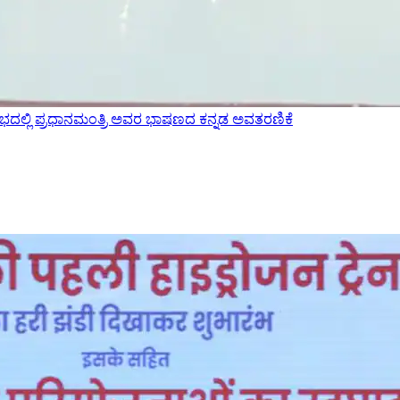
ದಲ್ಲಿ ಪ್ರಧಾನಮಂತ್ರಿ ಅವರ ಭಾಷಣದ ಕನ್ನಡ ಅವತರಣಿಕೆ