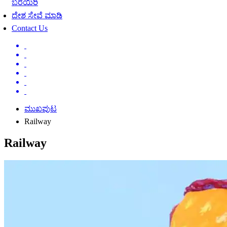
ಬರೆಯಿರಿ
ದೇಶ ಸೇವೆ ಮಾಡಿ
Contact Us
ಮುಖಪುಟ
Railway
Railway