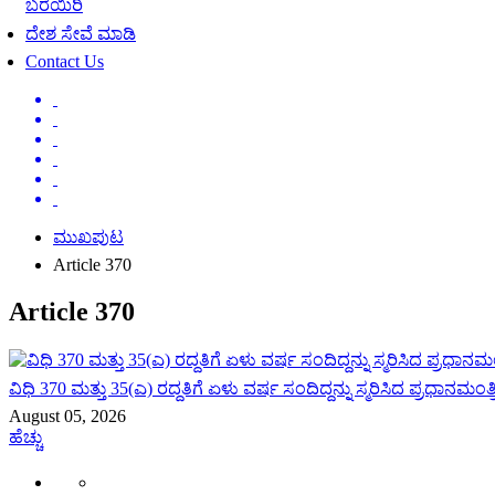
ಬರೆಯಿರಿ
ದೇಶ ಸೇವೆ ಮಾಡಿ
Contact Us
ಮುಖಪುಟ
Article 370
Article 370
ವಿಧಿ 370 ಮತ್ತು 35(ಎ) ರದ್ದತಿಗೆ ಏಳು ವರ್ಷ ಸಂದಿದ್ದನ್ನು ಸ್ಮರಿಸಿದ ಪ್ರಧಾನಮಂತ
August 05, 2026
ಹೆಚ್ಚು