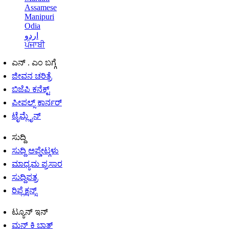
Assamese
Manipuri
Odia
اردو
ਪੰਜਾਬੀ
ಎನ್ . ಎಂ ಬಗ್ಗೆ
ಜೀವನ ಚರಿತ್ರೆ
ಬಿಜೆಪಿ ಕನೆಕ್ಟ್
ಪೀಪಲ್ಸ್ ಕಾರ್ನರ್
ಟೈಮ್ಲೈನ್
ಸುದ್ದಿ
ಸುದ್ದಿ ಅಪ್ಡೇಟ್ಗಳು
ಮಾಧ್ಯಮ ಪ್ರಸಾರ
ಸುದ್ದಿಪತ್ರ
ರಿಫ್ಲೆಕ್ಷನ್ಸ್
ಟ್ಯೂನ್ ಇನ್
ಮನ್ ಕಿ ಬಾತ್