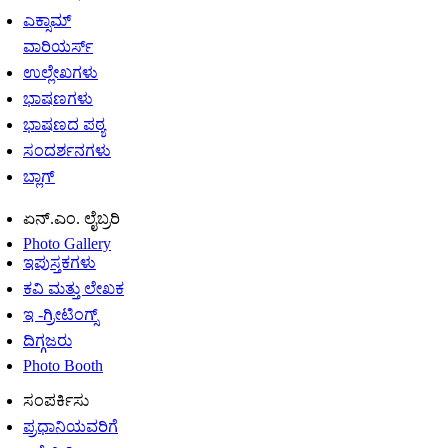
ಎಕ್ಸಾಮ್
ವಾರಿಯರ್ಸ್
ಉಲ್ಲೇಖಗಳು
ಭಾಷಣಗಳು
ಭಾಷಣದ ಪಠ್ಯ
ಸಂದರ್ಶನಗಳು
ಬ್ಲಾಗ್
ಏನ್.ಎಂ. ಲೈಬ್ರರಿ
Photo Gallery
ಇಪುಸ್ತಕಗಳು
ಕವಿ ಮತ್ತು ಲೇಖಕ
ಇ -ಗ್ರೀಟಿಂಗ್ಸ್
ದಿಗ್ಗಜರು
Photo Booth
ಸಂಪರ್ಕಿಸು
ಪ್ರಧಾನಿಯವರಿಗೆ