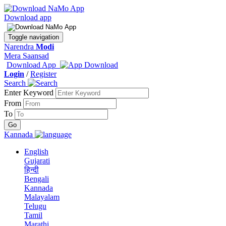
Download app
Toggle navigation
Narendra
Modi
Mera Saansad
Download App
Login
/
Register
Search
Enter Keyword
From
To
Kannada
English
Gujarati
हिन्दी
Bengali
Kannada
Malayalam
Telugu
Tamil
Marathi