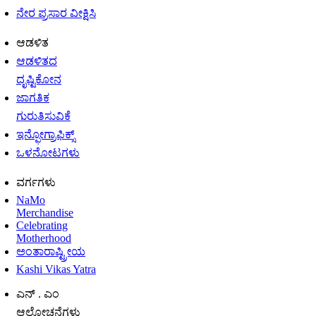
ನೇರ ಪ್ರಸಾರ ವೀಕ್ಷಿಸಿ
ಆಡಳಿತ
ಆಡಳಿತದ
ದೃಷ್ಟಿಕೋನ
ಜಾಗತಿಕ
ಗುರುತಿಸುವಿಕೆ
ಇನ್ಫೋಗ್ರಾಫಿಕ್ಸ್
ಒಳನೋಟಗಳು
ವರ್ಗಗಳು
NaMo
Merchandise
Celebrating
Motherhood
ಅಂತಾರಾಷ್ಟ್ರೀಯ
Kashi Vikas Yatra
ಎನ್ . ಎಂ
ಆಲೋಚನೆಗಳು