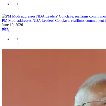
PM Modi addresses NDA Leaders' Conclave, reaffirms commitment to
June 10, 2026
ಹೆಚ್ಚು