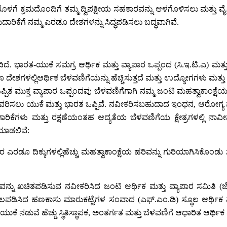
ಗೆ ಕ್ರಮದೊಂದಿಗೆ ತಮ್ಮ ದ್ವಿಪಕ್ಷೀಯ ಸಹಕಾರವನ್ನು ಆಳಗೊಳಿಸಲು ಮತ್ತು ವೈವಿಧ
ುದಾರಿಕೆಗೆ ನಮ್ಮ ಎರಡೂ ದೇಶಗಳನ್ನು ಸಿದ್ಧಪಡಿಸಲು ಬದ್ಧವಾಗಿವೆ.
ದಿದೆ. ಭಾರತ-ಯುಕೆ ಸಮಗ್ರ ಆರ್ಥಿಕ ಮತ್ತು ವ್ಯಾಪಾರ ಒಪ್ಪಂದ (ಸಿ.ಇ.ಟಿ.ಎ) ಮತ
ೇಶಗಳಲ್ಲಿಆರ್ಥಿಕ ಬೆಳವಣಿಗೆಯನ್ನು ಹೆಚ್ಚಿಸುತ್ತದೆ ಮತ್ತು ಉದ್ಯೋಗಗಳು ಮತ್ತು ಸಮೃ
ಪ್ಪಿತ ಮುಕ್ತ ವ್ಯಾಪಾರ ಒಪ್ಪಂದವು ಬೆಳವಣಿಗೆಗಾಗಿ ನಮ್ಮ ಜಂಟಿ ಮಹತ್ವಾಕಾಂಕ್
ಂದುವರಿಸಲು ಯುಕೆ ಮತ್ತು ಭಾರತ ಒಪ್ಪಿವೆ. ನವೀಕರಿಸಬಹುದಾದ ಇಂಧನ, ಆರೋಗ್ಯ 
ಗಾರಿಕೆಗಳು ಮತ್ತು ರಕ್ಷಣೆಯಂತಹ ಆದ್ಯತೆಯ ಬೆಳವಣಿಗೆಯ ಕ್ಷೇತ್ರಗಳಲ್ಲಿ
 ಮಾಡಲಿವೆ:
ರ ಎರಡೂ ದಿಕ್ಕುಗಳಲ್ಲಿಹೆಚ್ಚು ಮಹತ್ವಾಕಾಂಕ್ಷೆಯ ಹರಿವನ್ನು ಗುರಿಯಾಗಿಸಿಕೊಂಡು
ಾನವನ್ನು ಖಚಿತಪಡಿಸುವ ನವೀಕರಿಸಿದ ಜಂಟಿ ಆರ್ಥಿಕ ಮತ್ತು ವ್ಯಾಪಾರ ಸಮಿತಿ 
 ಬಲಪಡಿಸಿದ ಹಣಕಾಸು ಮಾರುಕಟ್ಟೆಗಳ ಸಂವಾದ (ಎಫ್‌.ಎಂ.ಡಿ) ಸ್ಥೂಲ ಆರ್ಥಿ
ುಕೆ ನಡುವೆ ಹೆಚ್ಚು ಸ್ಥಿತಿಸ್ಥಾಪಕ, ಅಂತರ್ಗತ ಮತ್ತು ಬೆಳವಣಿಗೆ ಆಧಾರಿತ ಆರ್ಥ