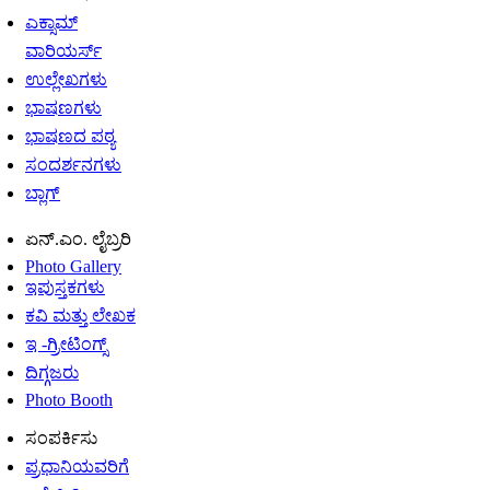
ಎಕ್ಸಾಮ್
ವಾರಿಯರ್ಸ್
ಉಲ್ಲೇಖಗಳು
ಭಾಷಣಗಳು
ಭಾಷಣದ ಪಠ್ಯ
ಸಂದರ್ಶನಗಳು
ಬ್ಲಾಗ್
ಏನ್.ಎಂ. ಲೈಬ್ರರಿ
Photo Gallery
ಇಪುಸ್ತಕಗಳು
ಕವಿ ಮತ್ತು ಲೇಖಕ
ಇ -ಗ್ರೀಟಿಂಗ್ಸ್
ದಿಗ್ಗಜರು
Photo Booth
ಸಂಪರ್ಕಿಸು
ಪ್ರಧಾನಿಯವರಿಗೆ