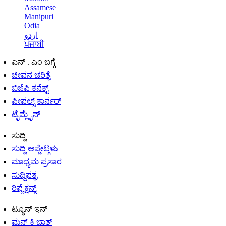
Assamese
Manipuri
Odia
اردو
ਪੰਜਾਬੀ
ಎನ್ . ಎಂ ಬಗ್ಗೆ
ಜೀವನ ಚರಿತ್ರೆ
ಬಿಜೆಪಿ ಕನೆಕ್ಟ್
ಪೀಪಲ್ಸ್ ಕಾರ್ನರ್
ಟೈಮ್ಲೈನ್
ಸುದ್ದಿ
ಸುದ್ದಿ ಅಪ್ಡೇಟ್ಗಳು
ಮಾಧ್ಯಮ ಪ್ರಸಾರ
ಸುದ್ದಿಪತ್ರ
ರಿಫ್ಲೆಕ್ಷನ್ಸ್
ಟ್ಯೂನ್ ಇನ್
ಮನ್ ಕಿ ಬಾತ್