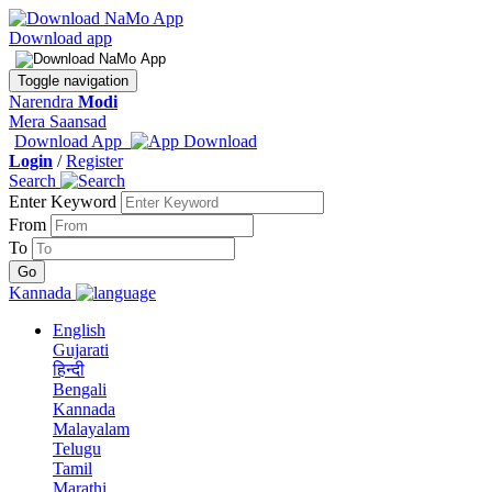
Download app
Toggle navigation
Narendra
Modi
Mera Saansad
Download App
Login
/
Register
Search
Enter Keyword
From
To
Kannada
English
Gujarati
हिन्दी
Bengali
Kannada
Malayalam
Telugu
Tamil
Marathi