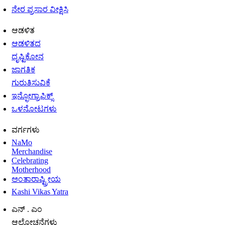
ನೇರ ಪ್ರಸಾರ ವೀಕ್ಷಿಸಿ
ಆಡಳಿತ
ಆಡಳಿತದ
ದೃಷ್ಟಿಕೋನ
ಜಾಗತಿಕ
ಗುರುತಿಸುವಿಕೆ
ಇನ್ಫೋಗ್ರಾಫಿಕ್ಸ್
ಒಳನೋಟಗಳು
ವರ್ಗಗಳು
NaMo
Merchandise
Celebrating
Motherhood
ಅಂತಾರಾಷ್ಟ್ರೀಯ
Kashi Vikas Yatra
ಎನ್ . ಎಂ
ಆಲೋಚನೆಗಳು