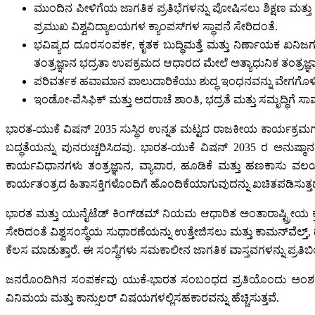
ಮುಂದಿನ ಪೀಳಿಗೆಯ ಜಾಗತಿಕ ಪ್ರತಿಭೆಗಳನ್ನು ಪೋಷಿಸಲು ಶಿಕ್ಷಣ ಮತ್ತ
ಪ್ರಮುಖ ವಿಶ್ವವಿದ್ಯಾಲಯಗಳ ಕ್ಯಾಂಪಸ್‌ಗಳ ಸ್ಥಾಪನೆ ಸೇರಿದಂತೆ.
ಭವಿಷ್ಯದ ದೂರಸಂಪರ್ಕ, ಕೃತಕ ಬುದ್ಧಿಮತ್ತೆ ಮತ್ತು ನಿರ್ಣಾಯಕ ಖನಿಜ
ತಂತ್ರಜ್ಞಾನ ಭದ್ರತಾ ಉಪಕ್ರಮದ ಆಧಾರದ ಮೇಲೆ ಅತ್ಯಾಧುನಿಕ ತಂತ್ರಜ್
ಪರಿವರ್ತಕ ಹವಾಮಾನ ಪಾಲುದಾರಿಕೆಯು ಶುದ್ಧ ಇಂಧನವನ್ನು ವೇಗಗೊಳಿಸುವ
ಇಂಡೋ-ಪೆಸಿಫಿಕ್‌ ಮತ್ತು ಅದರಾಚೆ ಶಾಂತಿ, ಭದ್ರತೆ ಮತ್ತು ಸಮೃದ್ಧಿಗೆ ಸಾ
ಭಾರತ-ಯುಕೆ ವಿಷನ್‌ 2035 ಸುಸ್ಥಿರ ಉನ್ನತ ಮಟ್ಟದ ರಾಜಕೀಯ ಕಾರ್ಯಕ್ರಮಗಳಲ
ಬದ್ಧತೆಯನ್ನು ಪುನರುಚ್ಚರಿಸಿದವು. ಭಾರತ-ಯುಕೆ ವಿಷನ್‌ 2035 ರ ಅನುಷ್ಠ
ಕಾರ್ಯವಿಧಾನಗಳು ತಂತ್ರಜ್ಞಾನ, ವ್ಯಾಪಾರ, ಹೂಡಿಕೆ ಮತ್ತು ಹಣಕಾಸು ವಲ
ಕಾರ್ಯತಂತ್ರದ ಹಿತಾಸಕ್ತಿಗಳೊಂದಿಗೆ ಹೊಂದಿಕೆಯಾಗುವುದನ್ನು ಖಚಿತಪಡಿಸುತ್ತದ
ಭಾರತ ಮತ್ತು ಯುನೈಟೆಡ್‌ ಕಿಂಗ್‌ಡಮ್‌ ನಿಯಮ ಆಧಾರಿತ ಅಂತಾರಾಷ್ಟ್ರೀಯ ಕ
ಸೇರಿದಂತೆ ವಿಶ್ವಸಂಸ್ಥೆಯ ಸುಧಾರಣೆಯನ್ನು ಉತ್ತೇಜಿಸಲು ಮತ್ತು ಕಾಮನ್‌ವೆಲ್ತ್
ಕೆಲಸ ಮಾಡುತ್ತಾರೆ. ಈ ಸಂಸ್ಥೆಗಳು ಸಮಕಾಲೀನ ಜಾಗತಿಕ ವಾಸ್ತವಗಳನ್ನು ಪ್ರತಿಬ
ಜನರೊಂದಿಗಿನ ಸಂಪರ್ಕವು ಯುಕೆ-ಭಾರತ ಸಂಬಂಧದ ಪ್ರತಿಯೊಂದು ಅಂಶಕ್ಕೂ
ವಿನಿಮಯ ಮತ್ತು ಕಾನ್ಸುಲರ್‌ ವಿಷಯಗಳಲ್ಲಿಸಹಕಾರವನ್ನು ಹೆಚ್ಚಿಸುತ್ತವೆ.