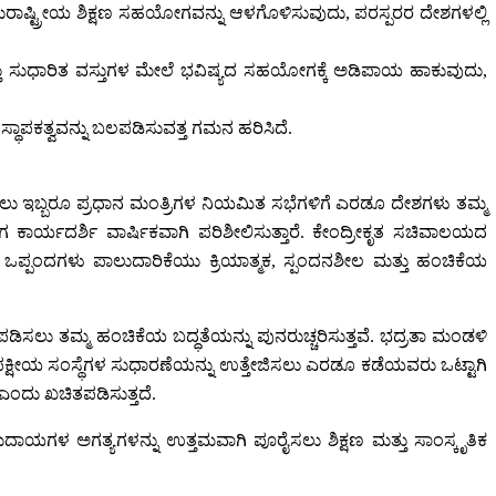
ಹುರಾಷ್ಟ್ರೀಯ ಶಿಕ್ಷಣ ಸಹಯೋಗವನ್ನು ಆಳಗೊಳಿಸುವುದು, ಪರಸ್ಪರರ ದೇಶಗಳಲ್ಲಿ
ಮತ್ತು ಸುಧಾರಿತ ವಸ್ತುಗಳ ಮೇಲೆ ಭವಿಷ್ಯದ ಸಹಯೋಗಕ್ಕೆ ಅಡಿಪಾಯ ಹಾಕುವುದು,
ಥಾಪಕತ್ವವನ್ನು ಬಲಪಡಿಸುವತ್ತ ಗಮನ ಹರಿಸಿದೆ.
ದಗಿಸಲು ಇಬ್ಬರೂ ಪ್ರಧಾನ ಮಂತ್ರಿಗಳ ನಿಯಮಿತ ಸಭೆಗಳಿಗೆ ಎರಡೂ ದೇಶಗಳು ತಮ್ಮ
ಕಾರ್ಯದರ್ಶಿ ವಾರ್ಷಿಕವಾಗಿ ಪರಿಶೀಲಿಸುತ್ತಾರೆ. ಕೇಂದ್ರೀಕೃತ ಸಚಿವಾಲಯದ
ಒಪ್ಪಂದಗಳು ಪಾಲುದಾರಿಕೆಯು ಕ್ರಿಯಾತ್ಮಕ, ಸ್ಪಂದನಶೀಲ ಮತ್ತು ಹಂಚಿಕೆಯ
ಸಲು ತಮ್ಮ ಹಂಚಿಕೆಯ ಬದ್ಧತೆಯನ್ನು ಪುನರುಚ್ಚರಿಸುತ್ತವೆ. ಭದ್ರತಾ ಮಂಡಳಿ
 ಬಹುಪಕ್ಷೀಯ ಸಂಸ್ಥೆಗಳ ಸುಧಾರಣೆಯನ್ನು ಉತ್ತೇಜಿಸಲು ಎರಡೂ ಕಡೆಯವರು ಒಟ್ಟಾಗಿ
 ಎಂದು ಖಚಿತಪಡಿಸುತ್ತದೆ.
ಗಳ ಅಗತ್ಯಗಳನ್ನು ಉತ್ತಮವಾಗಿ ಪೂರೈಸಲು ಶಿಕ್ಷಣ ಮತ್ತು ಸಾಂಸ್ಕೃತಿಕ