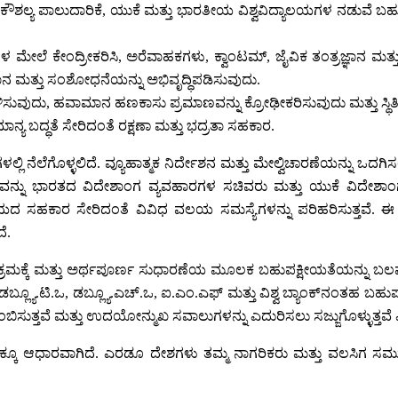
ು ಕೌಶಲ್ಯ ಪಾಲುದಾರಿಕೆ, ಯುಕೆ ಮತ್ತು ಭಾರತೀಯ ವಿಶ್ವವಿದ್ಯಾಲಯಗಳ ನಡುವೆ ಬ
ಗಳ ಮೇಲೆ ಕೇಂದ್ರೀಕರಿಸಿ, ಅರೆವಾಹಕಗಳು, ಕ್ವಾಂಟಮ್, ಜೈವಿಕ ತಂತ್ರಜ್ಞಾನ 
ಞಾನ ಮತ್ತು ಸಂಶೋಧನೆಯನ್ನು ಅಭಿವೃದ್ಧಿಪಡಿಸುವುದು.
ುದು, ಹವಾಮಾನ ಹಣಕಾಸು ಪ್ರಮಾಣವನ್ನು ಕ್ರೋಢೀಕರಿಸುವುದು ಮತ್ತು ಸ್ಥಿತಿಸ್
ಮಾನ್ಯ ಬದ್ಧತೆ ಸೇರಿದಂತೆ ರಕ್ಷಣಾ ಮತ್ತು ಭದ್ರತಾ ಸಹಕಾರ.
್ಲಿ ನೆಲೆಗೊಳ್ಳಲಿದೆ. ವ್ಯೂಹಾತ್ಮಕ ನಿರ್ದೇಶನ ಮತ್ತು ಮೇಲ್ವಿಚಾರಣೆಯನ್ನು ಒ
ಾನವನ್ನು ಭಾರತದ ವಿದೇಶಾಂಗ ವ್ಯವಹಾರಗಳ ಸಚಿವರು ಮತ್ತು ಯುಕೆ ವಿದೇಶಾಂಗ 
ಯದ ಸಹಕಾರ ಸೇರಿದಂತೆ ವಿವಿಧ ವಲಯ ಸಮಸ್ಯೆಗಳನ್ನು ಪರಿಹರಿಸುತ್ತವೆ. ಈ 
ೆ.
್ರಮಕ್ಕೆ ಮತ್ತು ಅರ್ಥಪೂರ್ಣ ಸುಧಾರಣೆಯ ಮೂಲಕ ಬಹುಪಕ್ಷೀಯತೆಯನ್ನು ಬಲಪಡಿ
‌, ಡಬ್ಲ್ಯೂ.ಟಿ.ಒ, ಡಬ್ಲ್ಯೂ.ಎಚ್‌.ಒ, ಐ.ಎಂ.ಎಫ್‌ ಮತ್ತು ವಿಶ್ವ ಬ್ಯಾಂಕ್‌ನಂತಹ
ಿಂಬಿಸುತ್ತವೆ ಮತ್ತು ಉದಯೋನ್ಮುಖ ಸವಾಲುಗಳನ್ನು ಎದುರಿಸಲು ಸಜ್ಜುಗೊಳ್ಳುತ್ತವೆ
 ಆಧಾರವಾಗಿದೆ. ಎರಡೂ ದೇಶಗಳು ತಮ್ಮ ನಾಗರಿಕರು ಮತ್ತು ವಲಸಿಗ ಸಮುದಾಯ