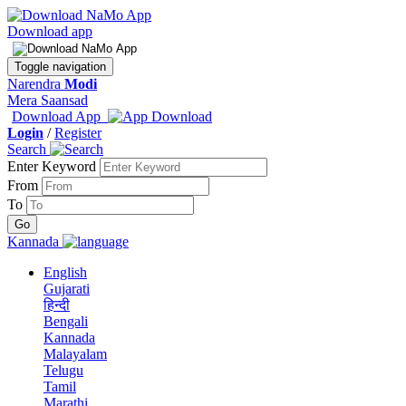
Download app
Toggle navigation
Narendra
Modi
Mera Saansad
Download App
Login
/
Register
Search
Enter Keyword
From
To
Kannada
English
Gujarati
हिन्दी
Bengali
Kannada
Malayalam
Telugu
Tamil
Marathi