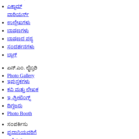
ಎಕ್ಸಾಮ್
ವಾರಿಯರ್ಸ್
ಉಲ್ಲೇಖಗಳು
ಭಾಷಣಗಳು
ಭಾಷಣದ ಪಠ್ಯ
ಸಂದರ್ಶನಗಳು
ಬ್ಲಾಗ್
ಏನ್.ಎಂ. ಲೈಬ್ರರಿ
Photo Gallery
ಇಪುಸ್ತಕಗಳು
ಕವಿ ಮತ್ತು ಲೇಖಕ
ಇ -ಗ್ರೀಟಿಂಗ್ಸ್
ದಿಗ್ಗಜರು
Photo Booth
ಸಂಪರ್ಕಿಸು
ಪ್ರಧಾನಿಯವರಿಗೆ