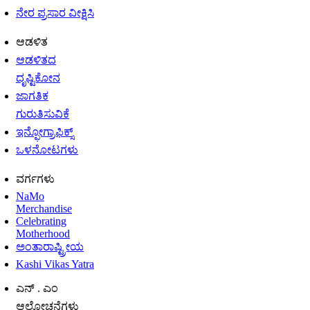
ನೇರ ಪ್ರಸಾರ ವೀಕ್ಷಿಸಿ
ಆಡಳಿತ
ಆಡಳಿತದ
ದೃಷ್ಟಿಕೋನ
ಜಾಗತಿಕ
ಗುರುತಿಸುವಿಕೆ
ಇನ್ಫೋಗ್ರಾಫಿಕ್ಸ್
ಒಳನೋಟಗಳು
ವರ್ಗಗಳು
NaMo
Merchandise
Celebrating
Motherhood
ಅಂತಾರಾಷ್ಟ್ರೀಯ
Kashi Vikas Yatra
ಎನ್ . ಎಂ
ಆಲೋಚನೆಗಳು