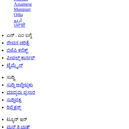
Assamese
Manipuri
Odia
اردو
ਪੰਜਾਬੀ
ಎನ್ . ಎಂ ಬಗ್ಗೆ
ಜೀವನ ಚರಿತ್ರೆ
ಬಿಜೆಪಿ ಕನೆಕ್ಟ್
ಪೀಪಲ್ಸ್ ಕಾರ್ನರ್
ಟೈಮ್ಲೈನ್
ಸುದ್ದಿ
ಸುದ್ದಿ ಅಪ್ಡೇಟ್ಗಳು
ಮಾಧ್ಯಮ ಪ್ರಸಾರ
ಸುದ್ದಿಪತ್ರ
ರಿಫ್ಲೆಕ್ಷನ್ಸ್
ಟ್ಯೂನ್ ಇನ್
ಮನ್ ಕಿ ಬಾತ್