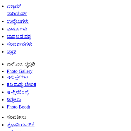
ಎಕ್ಸಾಮ್
ವಾರಿಯರ್ಸ್
ಉಲ್ಲೇಖಗಳು
ಭಾಷಣಗಳು
ಭಾಷಣದ ಪಠ್ಯ
ಸಂದರ್ಶನಗಳು
ಬ್ಲಾಗ್
ಏನ್.ಎಂ. ಲೈಬ್ರರಿ
Photo Gallery
ಇಪುಸ್ತಕಗಳು
ಕವಿ ಮತ್ತು ಲೇಖಕ
ಇ -ಗ್ರೀಟಿಂಗ್ಸ್
ದಿಗ್ಗಜರು
Photo Booth
ಸಂಪರ್ಕಿಸು
ಪ್ರಧಾನಿಯವರಿಗೆ