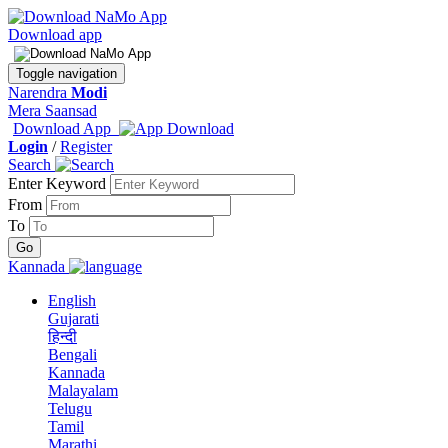
Download app
Toggle navigation
Narendra
Modi
Mera Saansad
Download App
Login
/
Register
Search
Enter Keyword
From
To
Kannada
English
Gujarati
हिन्दी
Bengali
Kannada
Malayalam
Telugu
Tamil
Marathi