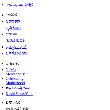
ನೇರ ಪ್ರಸಾರ ವೀಕ್ಷಿಸಿ
ಆಡಳಿತ
ಆಡಳಿತದ
ದೃಷ್ಟಿಕೋನ
ಜಾಗತಿಕ
ಗುರುತಿಸುವಿಕೆ
ಇನ್ಫೋಗ್ರಾಫಿಕ್ಸ್
ಒಳನೋಟಗಳು
ವರ್ಗಗಳು
NaMo
Merchandise
Celebrating
Motherhood
ಅಂತಾರಾಷ್ಟ್ರೀಯ
Kashi Vikas Yatra
ಎನ್ . ಎಂ
ಆಲೋಚನೆಗಳು