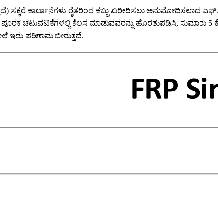
್ತದೆ) ಸಕ್ಕರೆ ಕಾರ್ಖಾನೆಗಳು ರೈತರಿಂದ ಕಬ್ಬು ಖರೀದಿಸಲು ಅನುಮೋದಿಸಲಾದ ಎಫ್.
ಿಧ ಪೂರಕ ಚಟುವಟಿಕೆಗಳಲ್ಲಿ ಕೆಲಸ ಮಾಡುವವರನ್ನು ಹೊರತುಪಡಿಸಿ, ಸುಮಾರು 5 ಕೋಟ
 ಇದು ಪರಿಣಾಮ ಬೀರುತ್ತದೆ.