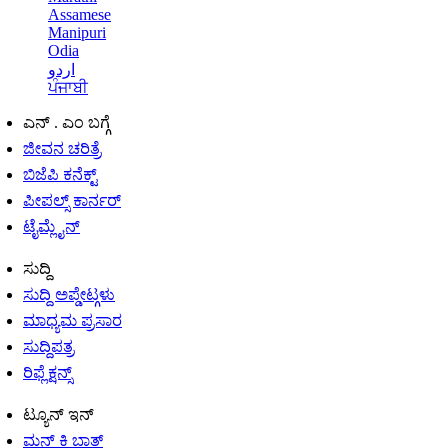
Assamese
Manipuri
Odia
اردو
ਪੰਜਾਬੀ
ಎನ್ . ಎಂ ಬಗ್ಗೆ
ಜೀವನ ಚರಿತ್ರೆ
ಬಿಜೆಪಿ ಕನೆಕ್ಟ್
ಪೀಪಲ್ಸ್ ಕಾರ್ನರ್
ಟೈಮ್ಲೈನ್
ಸುದ್ದಿ
ಸುದ್ದಿ ಅಪ್ಡೇಟ್ಗಳು
ಮಾಧ್ಯಮ ಪ್ರಸಾರ
ಸುದ್ದಿಪತ್ರ
ರಿಫ್ಲೆಕ್ಷನ್ಸ್
ಟ್ಯೂನ್ ಇನ್
ಮನ್ ಕಿ ಬಾತ್