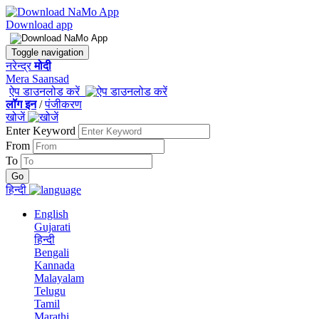
Download app
Toggle navigation
नरेन्द्र
मोदी
Mera Saansad
ऐप डाउनलोड करें
लॉग इन
/
पंजीकरण
खोजें
Enter Keyword
From
To
हिन्दी
English
Gujarati
हिन्दी
Bengali
Kannada
Malayalam
Telugu
Tamil
Marathi