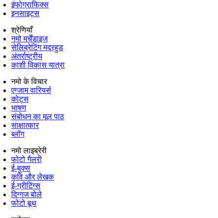
इंफोग्राफिक्स
इनसाइट्स
श्रेणियाँ
नमो मर्चेंडाइज
सेलिब्रेटिंग मदरहुड
अंतर्राष्‍ट्रीय
काशी विकास यात्रा
नमो के विचार
एग्जाम वारियर्स
कोट्स
भाषण
संबोधन का मूल पाठ
साक्षात्कार
ब्लॉग
नमो लाइब्रेरी
फोटो गैलरी
ई-बुक्स
कवि और लेखक
ई-ग्रीटिंग्स
दिग्गज बोले
फोटो बूथ