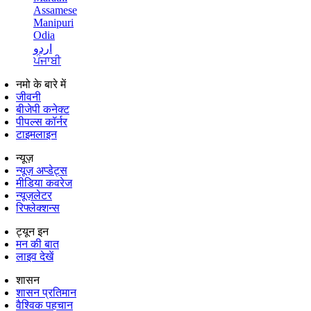
Assamese
Manipuri
Odia
اردو
ਪੰਜਾਬੀ
नमो के बारे में
जीवनी
बीजेपी कनेक्ट
पीपल्स कॉर्नर
टाइमलाइन
न्यूज़
न्यूज़ अप्डेट्स
मीडिया कवरेज
न्यूज़लेटर
रिफ्लेक्शन्स
ट्यून इन
मन की बात
लाइव देखें
शासन
शासन प्रतिमान
वैश्विक पहचान