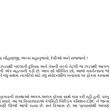
સ. રાધા ચૌહાણજી, અન્ય મહાનુભાવો, દેવીઓ અને સજ્જનો !
, ઝડપથી બદલાતી દુનિયા અને તેમની વચ્ચે તેટલી જ ઝડપથી આગળ
ાસની એક મહત્વની કડી છે. આપ સૌ પરિચિત છો, આજે ગવર્નન્સના જે
ે વધુ સક્ષમ, નાગરિકો માટે વધુ સંવેદનશીલ બનાવવા પર ફોકસ કરવામાં
 પ્રકારની સંસ્થાઓ અલગ-અલગ ફોક્સ સાથે કામ કરી રહી હતી, પરંતુ
્થ્ય વધારે. આ જ વિચારધારાએ કેપેસિટી બિલ્ડિંગ કમિશન-CBC ને જન્મ
 ઊર્જા આપી રહ્યા છે. મને વિશ્વાસ છે, આ પ્રયાસોથી આપણે