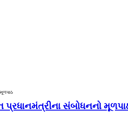
 મૂળપાઠ
ન પ્રધાનમંત્રીના સંબોધનનો મૂળપા