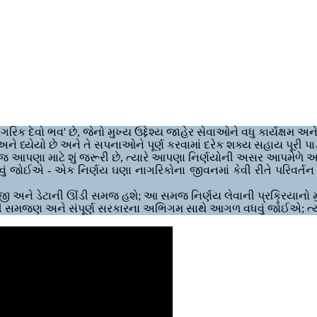
દેવો ભવ' છે, જેનો મુખ્ય ઉદ્દેશ્ય જાહેર સેવાઓને વધુ કાર્યક્ષમ અને 
ને ધ્યેયો છે અને તે સપનાઓને પૂર્ણ કરવામાં દરેક શક્ય સહાય પૂરી 
જ આપણા માટે શું જરૂરી છે, ત્યારે આપણા નિર્ણયોની અસર આપમેળે અ
ોવું જોઈએ - એક નિર્ણય ઘણા નાગરિકોના જીવનમાં કેવી રીતે પરિવર્તન
જી અને ડેટાની ઊંડી સમજ હશે; આ સમજ નિર્ણય લેવાની પ્રક્રિયાનો મુ
ી સમજણ અને સંપૂર્ણ સરકારના અભિગમ સાથે આગળ વધવું જોઈએ; ત્યા