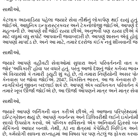
સાથીઓ,
કેટલાક અઠવાડિયા પહેલા જ્યારે સેવા તીર્થનું લોકાર્પણ થઈ રહ્યું હ
જોઈએ, આધુનિક ઇન્ફ્રાસ્ટ્રક્ચર અને ટેકનોલોજી જોઈએ, આપણે દેશમ
મહત્વની છે. આપણે સૌ જોઈ રહ્યા છીએ, અનુભવી પણ રહ્યા છીએ કે આજન
માટે વધુમાં વધુ સપોર્ટ આપવાની જવાબદારી છે. આપણું શાસન એવું હો
આપણો માપદંડ છે. અને આ માટે, તમારે દરરોજ કંઈક નવું શીખવાની જરૂર
સાથીઓ,
જ્યારે આપણે વહીવટી સેવાઓમાં સુધારા અને પરિવર્તનની વાત
જોર 'અધિકારી' હોવા પર વધારે હતું. પરંતુ આજે દેશનું જોર કર્તવ્ય ભ
એ વિચારશો કે તમારી ડ્યુટી શું કહે છે, તો તમારા નિર્ણયોની અસર
કેનવાસ પર જોવા જોઈએ. 2047, વિકસિત ભારત, આ જ કેનવાસ છે આ
નાગરિકોનું જીવન બદલાઈ શકે છે. આપણું એક વ્યક્તિગત પરિવર્તન કેવ
તમારે ખૂબ ઊર્જા જોઈએ છે, આ ઊર્જા આપણને માત્ર અને માત્ર સેવ
સાથીઓ,
જ્યારે આપણે લર્નિંગની વાત કરીએ છીએ, તો આજના પરિપ્રેક્ષ્યમાં
ઇન્ટિગ્રેશન થયું છે. આપણે ગવર્નન્સ અને ડિલિવરીથી લઈને ઇકોનોમ
સાચો ઉપયોગ કરવો, એ પબ્લિક સર્વિસનો એક અનિવાર્ય હિસ્સો બની 
મેકિંગનો આધાર બનશે. તેથી, AI ના ક્ષેત્રમાં કેપેસિટી બિલ્ડિંગ
છે, કર્મયોગી સાધના સપ્તાહમાં આ વિષય પર પણ તેટલું જ ફોકસ કરવા