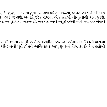
છે, શું-શું સાંભળતા હતા, આગળ વધેલા રાજ્યો, પછાત રાજ્યો, બીમારુ
્યારે જ થશે, જ્યારે દરેક રાજ્ય એક સરખી તીવ્રતાથી કામ કરશે.
અપ્રોચની જરૂર છે. સરકાર અને બ્યુરોક્રેસી બંને આ અપ્રોચને
, આનાથી જ લોકશાહી અને બંધારણીય વ્યવસ્થાઓમાં નાગરિકોનો ભરોસો
મિશનની પૂરી ટીમને અભિનંદન આપું છું. મને વિશ્વાસ છે કે કર્મયોગી