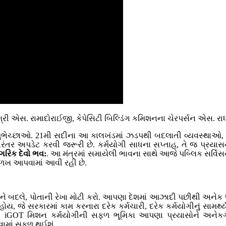
રમેન શ્રી એસ. રામાદોરાઈજી, કેપેસિટી બિલ્ડિંગ કમિશનના ચેરપર્સન એ
ુભેચ્છાઓ. 21મી સદીના આ કાલખંડમાં ઝડપથી બદલાતી વ્યવસ્થાઓ
િરંતર અપડેટ કરવી જરૂરી છે. કર્મયોગી સાધના સપ્તાહ, તે જ પ્રય
ગરિક દેવો ભવ:
. આ મંત્રમાં સમાયેલી ભાવના સાથે આજે પબ્લિક સર્વિસન
ઓળખ આપવામાં આવી રહી છે.
ાને બદલે, પોતાની રેખા મોટી કરો. આપણા દેશમાં આઝાદી પછીથી અનેક
ય, જે સરકારમાં કામ કરનારા દરેક કર્મચારી, દરેક કર્મયોગીનું સામર
OT મિશન કર્મયોગીની સફળ ભૂમિકા આપણા પ્રયાસોને અનેકગણી
ામાં સફળ થઈશું.