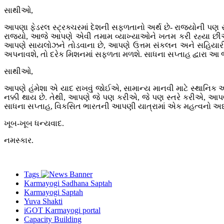
સાથીઓ,
આપણા ફેડરલ સ્ટ્રક્ચરમાં દેશની સફળતાનો અર્થ છે- રાજ્યોની પણ સા
રાજ્યો, આજે આપણે એવી તમામ વ્યાખ્યાઓને ખતમ કરી રહ્યા છીએ. 
આપણે સાયલોઝને તોડવાના છે, આપણે ઉત્તમ સંકલન અને સહિયારી 
અપનાવશે, તો દરેક મિશનમાં સફળતા મળશે. સાધના સપ્તાહ દ્વારા આ જ 
સાથીઓ,
આપણે હંમેશા એ યાદ રાખવું જોઈએ, સામાન્ય માનવી માટે સ્થાનિક 
નક્કી થાય છે. તેથી, આપણે જે પણ કરીએ, જે પણ સ્તરે કરીએ, આપણે ત
સાધના સપ્તાહ, વિકસિત ભારતની આપણી યાત્રામાં એક મહત્વનો અધ
ખૂબ-ખૂબ ધન્યવાદ.
નમસ્કાર.
Tags
Karmayogi Sadhana Saptah
Karmayogi Saptah
Yuva Shakti
iGOT Karmayogi portal
Capacity Building