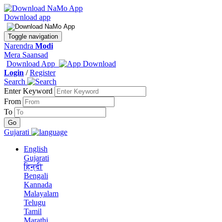
Download app
Toggle navigation
Narendra
Modi
Mera Saansad
Download App
Login
/
Register
Search
Enter Keyword
From
To
Gujarati
English
Gujarati
हिन्दी
Bengali
Kannada
Malayalam
Telugu
Tamil
Marathi