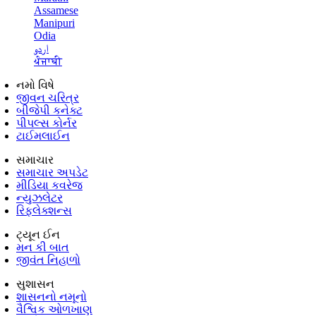
Assamese
Manipuri
Odia
اردو
ਪੰਜਾਬੀ
નમો વિષે
જીવન ચરિત્ર
બીજેપી કનેક્ટ
પીપલ્સ કોર્નર
ટાઈમલાઈન
સમાચાર
સમાચાર અપડેટ
મીડિયા કવરેજ
ન્યુઝલેટર
રિફ્લેક્શન્સ
ટ્યૂન ઈન
મન કી બાત
જીવંત નિહાળો
સુશાસન
શાસનનો નમૂનો
વૈશ્વિક ઓળખાણ