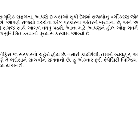
મૂહિક સફળતા. આપણે દાયકાઓ સુધી દેશમાં રાજ્યોનું વર્ગીકરણ જોયું 
આપણે રાજ્યો વચ્ચેના દરેક પ્રકારના અંતરને ભરવાના છે, અને આ ત
સમજ સાથે આગળ વધવું પડશે. આના માટે આપણને હોલ ઓફ ગવર્મેન્ટ 
સુનિશ્ચિત કરવાનો પ્રયાસ કરવામાં આવ્યો છે.
ઓફિસ જ સરકારનો ચહેરો હોય છે. તમારી કાર્યશૈલી, તમારો વ્યવહાર
ે ભરોસાને સાચવીને રાખવાનો છે. હું એકવાર ફરી કેપેસિટી બિલ્ડિંગ ક
્યાય બનશે.