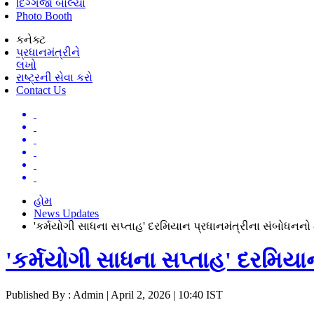
દિગ્ગજો બોલ્યા
Photo Booth
કનેક્ટ
પ્રધાનમંત્રીને
લખો
રાષ્ટ્રની સેવા કરો
Contact Us
હોમ
News Updates
'કર્મયોગી સાધના સપ્તાહ' દરમિયાન પ્રધાનમંત્રીના સંબોધનનો
'કર્મયોગી સાધના સપ્તાહ' દરમિયા
Published By : Admin | April 2, 2026 | 10:40 IST