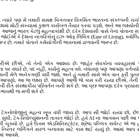
તું, ત્યારે પણ મેં તમારી સમક્ષ વિગતવાર વિકસિત ભારતના સંકલ્પની ચર
ાં મોટી સંખ્યામાં કુશળ કાર્યબળ તૈયાર કરવા પડશે, અને આ લક્ષ્ય
ું ભારત કેટલું મહત્વાકાંક્ષી છે. દરેક દેશવાસી પાસે તેના પોતાના સ
વું જોઈએ કે દેશના નાગરિકોનું ઇઝ ઓફ લિવિંગ (Ease of Living), ક્વો
 છે; તમારે પોતાને કર્મયોગીની ભાવનામાં ઢાળવાની જરૂર છે.
 કરીએ છીએ, તો તેનો એક આશય છે- જાહેર સેવકોના વ્યવહારમાં
ાવના પર વધારે છે, પદ નહીં, કાર્યનું મહત્વ વધે. બંધારણ પણ આપણા કર્તવ
 પોતાની મેળે અનેકગણી વધી જશે, અને હું તમારી સામે એક વાત ફરી પ
પણો, આ જ લક્ષ્ય છે. આપણે આજે જે કામ કરી રહ્યા છીએ, તેની 
ી રીતે સંસ્થાકીય પરિવર્તન બની શકે છે. આ પ્રશ્ન આપણા દરેક પ્રયાસ
ાભાવથી જ મળી શકે છે.
 ટેકનોલોજીનું મહત્વ ખૂબ વધી જાય છે. આપ સૌ જોઈ રહ્યા છો, છેલ્લ
ી સુધી, ટેક-રિવોલ્યુશનની તાકાત જોઈ છે. હવે AI ના આગમન પછી આ પ
ચૂક્યો છે. હવે ઉત્તમ એડમિનિસ્ટ્રેટર, શ્રેષ્ઠ પબ્લિક સર્વન્ટ એ
 અને નિરંતર લર્નિંગને સરળ બનાવવા માટે કામ થઈ રહ્યું છે. આમાં આ
માં આવશે.