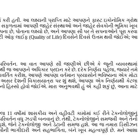
્ચા કરી હતી. આ લક્ષ્યની પ્રાપ્તિ માટે આપણને ફાસ્ટ ઇકોનોમિક ગ્રોથ
ોની સફળતામાં આપણી જાહેર સંસ્થાઓ અને જાહેર સેવકોની ભૂમિકા ખૂબ
પના છે, પોતાના લક્ષ્યો છે, અને આપણા સૌ પર તે સપનાઓને પૂરા કરવા
લિટી ઓફ લાઈફ (Quality of Life) દિવસેને દિવસે ઉત્તમ થવી જોઈએ; આ
 પરિવર્તન. આ વાત આપણે સૌ જાણીએ છીએ કે જૂની વ્યવસ્થામાં
્યોથી જ આપણને અધિકાર પ્રદાન કરે છે. દરેક નિર્ણય પહેલા, જ્યારે તમે
ુનરાવર્તિત કરીશ, આપણે આપણા વર્તમાન પ્રયાસોને ભવિષ્યના એક મોટા
અસર દેશની વિકાસયાત્રા પર શું થશે, આપણા એક નિર્ણયથી કેટલા
નો હિસ્સો હોવો જોઈએ. મારા અનુભવથી હું એ કહી શકું છું, આના માટે
ા 11 વર્ષોમાં શાસકીય અને વહીવટી કામોમાં કઈ રીતે ટેકનોલોજીનું
રિવર્તન વધુ ઝડપી બનવાનું છે. તેથી, ટેકનોલોજીને સમજવી અને તેનો
 જ હશે, જેને ટેકનોલોજી અને ડેટાની સમજ હશે. આ જ તમારા ડિસીઝન
પ સૌની ભાગીદારી અને સહભાગિતા, બંને ખૂબ મહત્વપૂર્ણ છે. મને આશા