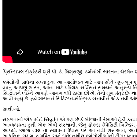
પ્રિન્સિપલ સેક્રેટરી શ્રી પી. કે. મિશ્રાજી, કર્મયોગી ભારતના ચે
કર્મયોગી સાધના સપ્તાહના આ આયોજન માટે આપ સૌને ખૂબ-ખૂબ શ
વધતું આપણું ભારત, આના માટે પબ્લિક સર્વિસને સમયને અનુરૂપ ન
સિદ્ધાંતને લઈને આપણે આગળ વધી રહ્યા છીએ, તેનો મૂળ મંત્ર છે-
ના
આવી રહ્યું છે. હવે શાસનને સિટિઝન-સેન્ટ્રિક બનાવીને એક નવી 
સાથીઓ,
સફળતાનો એક મોટો સિદ્ધાંત એ પણ છે કે બીજાની રેખાઓ ટૂંકી કરવ
આવશ્યકતા હતી એક એવી સંસ્થાની, જેનું ફોકસ કેપેસિટી બિલ્ડિંગ હો
આપ્યો. આજે CBCના સ્થાપના દિવસ પર આ નવી શરૂઆત, અને iG
આધુનિક, સક્ષમ, સમર્પિત અને સંવેદનશીલ કર્મયોગીઓની ટીમ બનાવવ