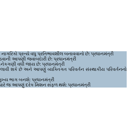
નાગરિકો પ્રત્યે વધુ પ્રતિભાવશીલ બનાવવાનો છે: પ્રધાનમંત્રી
પાડવાની આપણી જવાબદારી છે: પ્રધાનમંત્રી
નેકગણી વધી જાય છે: પ્રધાનમંત્રી
 લાવી શકે છે અને આપણું વ્યક્તિગત પરિવર્તન સંસ્થાકીય પરિવર્તનનો
ખ્ય ભાગ બનશે: પ્રધાનમંત્રી
રે જ આપણું દરેક મિશન સફળ થશે: પ્રધાનમંત્રી