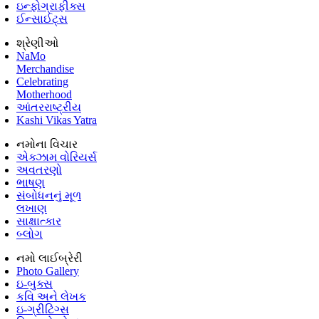
ઇન્ફોગ્રાફીક્સ
ઈન્સાઈટ્સ
શ્રેણીઓ
NaMo
Merchandise
Celebrating
Motherhood
આંતરરાષ્ટ્રીય
Kashi Vikas Yatra
નમોના વિચાર
એક્ઝામ વોરિયર્સ
અવતરણો
ભાષણ
સંબોધનનું મૂળ
લખાણ
સાક્ષાત્કાર
બ્લોગ
નમો લાઈબ્રેરી
Photo Gallery
ઇ-બુક્સ
કવિ અને લેખક
ઇ-ગ્રીટિંગ્સ