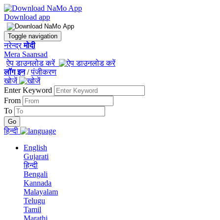
Download app
Toggle navigation
नरेन्द्र
मोदी
Mera Saansad
ऐप डाउनलोड करें
लॉग इन
/
पंजीकरण
खोजें
Enter Keyword
From
To
हिन्दी
English
Gujarati
हिन्दी
Bengali
Kannada
Malayalam
Telugu
Tamil
Marathi