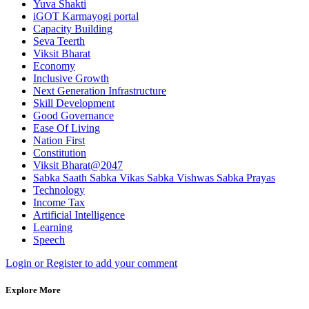
Yuva Shakti
iGOT Karmayogi portal
Capacity Building
Seva Teerth
Viksit Bharat
Economy
Inclusive Growth
Next Generation Infrastructure
Skill Development
Good Governance
Ease Of Living
Nation First
Constitution
Viksit Bharat@2047
Sabka Saath Sabka Vikas Sabka Vishwas Sabka Prayas
Technology
Income Tax
Artificial Intelligence
Learning
Speech
Login or Register to add your comment
Explore More