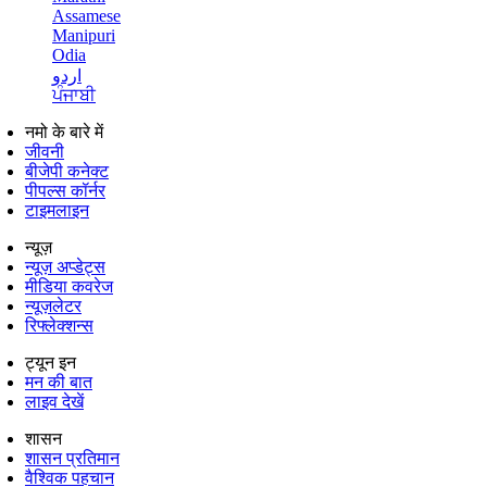
Assamese
Manipuri
Odia
اردو
ਪੰਜਾਬੀ
नमो के बारे में
जीवनी
बीजेपी कनेक्ट
पीपल्स कॉर्नर
टाइमलाइन
न्यूज़
न्यूज़ अप्डेट्स
मीडिया कवरेज
न्यूज़लेटर
रिफ्लेक्शन्स
ट्यून इन
मन की बात
लाइव देखें
शासन
शासन प्रतिमान
वैश्विक पहचान