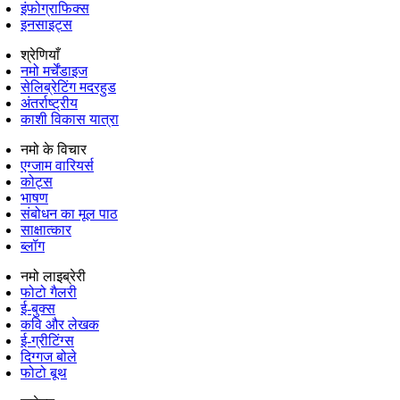
इंफोग्राफिक्स
इनसाइट्स
श्रेणियाँ
नमो मर्चेंडाइज
सेलिब्रेटिंग मदरहुड
अंतर्राष्‍ट्रीय
काशी विकास यात्रा
नमो के विचार
एग्जाम वारियर्स
कोट्स
भाषण
संबोधन का मूल पाठ
साक्षात्कार
ब्लॉग
नमो लाइब्रेरी
फोटो गैलरी
ई-बुक्स
कवि और लेखक
ई-ग्रीटिंग्स
दिग्गज बोले
फोटो बूथ