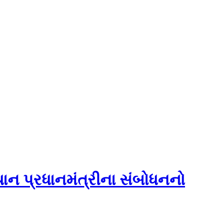
ાન પ્રધાનમંત્રીના સંબોધનનો