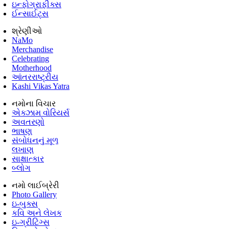
ઇન્ફોગ્રાફીક્સ
ઈન્સાઈટ્સ
શ્રેણીઓ
NaMo
Merchandise
Celebrating
Motherhood
આંતરરાષ્ટ્રીય
Kashi Vikas Yatra
નમોના વિચાર
એક્ઝામ વોરિયર્સ
અવતરણો
ભાષણ
સંબોધનનું મૂળ
લખાણ
સાક્ષાત્કાર
બ્લોગ
નમો લાઈબ્રેરી
Photo Gallery
ઇ-બુક્સ
કવિ અને લેખક
ઇ-ગ્રીટિંગ્સ