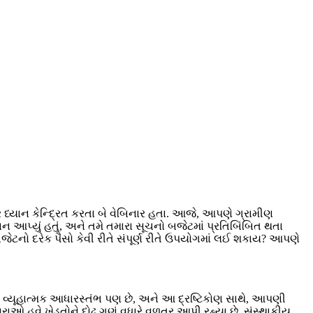
પર ધ્યાન કેન્દ્રિત કરતા બે વેબિનાર હતા. આજે, આપણે ગ્રામીણ
દાન આપ્યું હતું, અને તમે તમારા સૂચનો બજેટમાં પ્રતિબિંબિત થતા
બજેટનો દરેક પૈસો કેવી રીતે સંપૂર્ણ રીતે ઉપયોગમાં લઈ શકાય? આપણે
ક વ્યૂહાત્મક આધારસ્તંભ પણ છે, અને આ દ્રષ્ટિકોણ સાથે, આપણી
રાઓ હવે ખેડૂતોને દોઢ ગણું વધારે વળતર આપી રહ્યા છે. સંસ્થાકીય