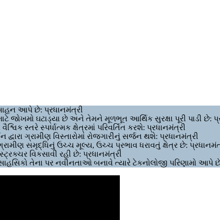
સાહન આપે છે: પ્રધાનમંત્રી
ાટે જોખમો ઘટાડ્યા છે અને તેમને મૂળભૂત આર્થિક સુરક્ષા પૂરી પાડી છે: પ
િક સ્તરે સ્પર્ધાત્મક ક્ષેત્રમાં પરિવર્તિત કરશે: પ્રધાનમંત્રી
 દ્વારા ગ્રામીણ વિસ્તારોમાં રોજગારીનું સર્જન થશે: પ્રધાનમંત્રી
રામીણ સમૃદ્ધિનું ઉચ્ચ મૂલ્ય, ઉચ્ચ પ્રભાવ ધરાવતું ક્ષેત્ર છે: પ્રધાનમંત
સ્ટ્રક્ચર વિકસાવી રહી છે: પ્રધાનમંત્રી
ગસાહસિકો તેના પર નવીનતાઓ બનાવે ત્યારે ટેકનોલોજી પરિણામો આપે છે: