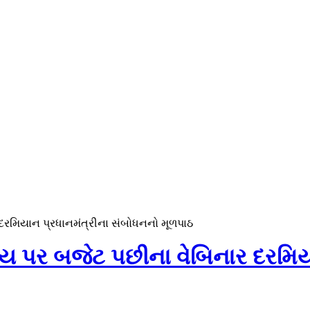
 દરમિયાન પ્રધાનમંત્રીના સંબોધનનો મૂળપાઠ
િષય પર બજેટ પછીના વેબિનાર દરમિય