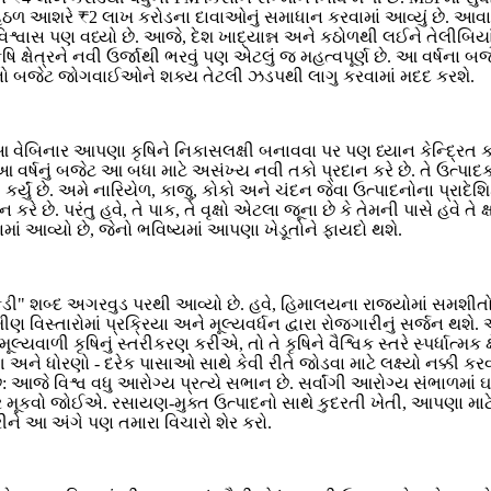
ળ આશરે ₹2 લાખ કરોડના દાવાઓનું સમાધાન કરવામાં આવ્યું છે. આવા ઘ
મવિશ્વાસ પણ વધ્યો છે. આજે, દેશ ખાદ્યાન્ન અને કઠોળથી લઈને તેલીબિયાં 
કૃષિ ક્ષેત્રને નવી ઉર્જાથી ભરવું પણ એટલું જ મહત્વપૂર્ણ છે. આ વર્ષના 
ૂચનો બજેટ જોગવાઈઓને શક્ય તેટલી ઝડપથી લાગુ કરવામાં મદદ કરશે.
 આ વેબિનાર આપણા કૃષિને નિકાસલક્ષી બનાવવા પર પણ ધ્યાન કેન્દ્રિત 
 વર્ષનું બજેટ આ બધા માટે અસંખ્ય નવી તકો પ્રદાન કરે છે. તે ઉત્પા
રિત કર્યું છે. અમે નારિયેળ, કાજુ, કોકો અને ચંદન જેવા ઉત્પાદનોના પ્રા
ે છે. પરંતુ હવે, તે પાક, તે વૃક્ષો એટલા જૂના છે કે તેમની પાસે હવે ત
ાં આવ્યો છે, જેનો ભવિષ્યમાં આપણા ખેડૂતોને ફાયદો થશે.
કડી" શબ્દ અગરવુડ પરથી આવ્યો છે. હવે, હિમાલયના રાજ્યોમાં સમશીતો
ણ વિસ્તારોમાં પ્રક્રિયા અને મૂલ્યવર્ધન દ્વારા રોજગારીનું સર્જન થશે.
ળી કૃષિનું સ્તરીકરણ કરીએ, તો તે કૃષિને વૈશ્વિક સ્તરે સ્પર્ધાત્મક ક્ષે
િંગ અને ધોરણો - દરેક પાસાઓ સાથે કેવી રીતે જોડવા માટે લક્ષ્યો નક્કી
 છું: આજે વિશ્વ વધુ આરોગ્ય પ્રત્યે સભાન છે. સર્વાંગી આરોગ્ય સંભાળમ
મૂકવો જોઈએ. રસાયણ-મુક્ત ઉત્પાદનો સાથે કુદરતી ખેતી, આપણા માટે વૈ
ીને આ અંગે પણ તમારા વિચારો શેર કરો.