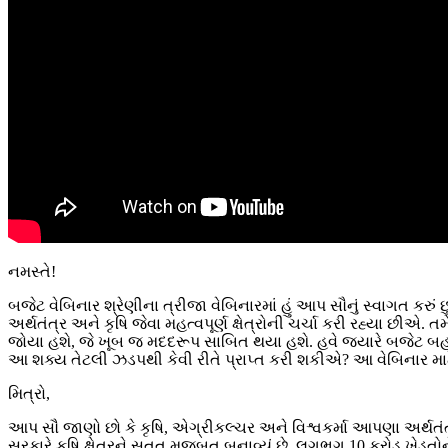
નમસ્તે!
બજેટ વેબિનાર શ્રેણીના ત્રીજા વેબિનારમાં હું આપ સૌનું સ્વાગત કરુ
અર્થતંત્ર અને કૃષિ જેવા મહત્વપૂર્ણ ક્ષેત્રોની ચર્ચા કરી રહ્યા છી
જોયા હશે, જે ખૂબ જ મદદરૂપ સાબિત થયા હશે. હવે જ્યારે બજેટ બહાર 
આ શક્ય તેટલી ઝડપથી કેવી રીતે પ્રાપ્ત કરી શકીએ? આ વેબિનાર માટે 
મિત્રો,
આપ સૌ જાણો છો કે કૃષિ, એગ્રીકલ્ચર અને વિશ્વકર્મા આપણા અર્થતં
સરકારે કૃષિ ક્ષેત્રને સતત મજબૂત બનાવ્યું છે. લગભગ 10 કરોડ ખેડૂત