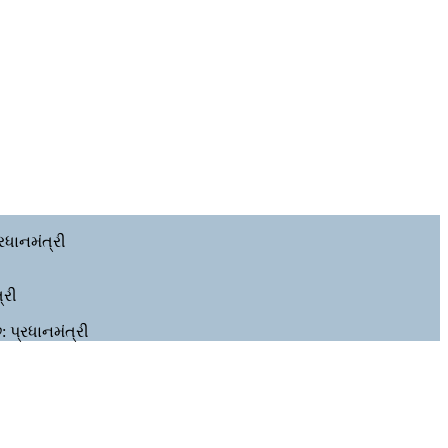
્રધાનમંત્રી
્રી
 પ્રધાનમંત્રી