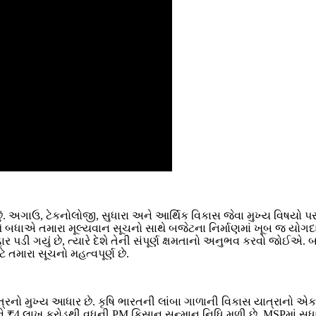
ં છું. અગાઉ, ટેકનોલોજી, સુધારા અને આર્થિક વિકાસ જેવા મુખ્ય વિષયો 
એ. તમે બધાએ તમારા મૂલ્યવાન સૂચનો સાથે બજેટના નિર્માણમાં ખૂબ જ યોગ
પડી ગયું છે, ત્યારે દેશે તેની સંપૂર્ણ ક્ષમતાનો અનુભવ કરવો જોઈએ. 
તમારા સૂચનો મહત્વપૂર્ણ છે.
ત્રનો મુખ્ય આધાર છે. કૃષિ ભારતની લાંબા ગાળાની વિકાસ યાત્રાનો એ
ોને ₹4 લાખ કરોડથી વધુની PM કિસાન સન્માન નિધિ મળી છે. MSPમાં સુધા