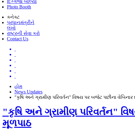
દિગ્ગજો બોલ્યા
Photo Booth
કનેક્ટ
પ્રધાનમંત્રીને
લખો
રાષ્ટ્રની સેવા કરો
Contact Us
હોમ
News Updates
"કૃષિ અને ગ્રામીણ પરિવર્તન" વિષય પર બજેટ પછીના વેબિનાર
"કૃષિ અને ગ્રામીણ પરિવર્તન" વ
મૂળપાઠ