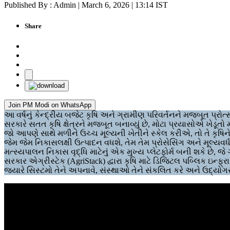
Published By : Admin | March 6, 2026 | 13:14 IST
Share
Join PM Modi on WhatsApp
આ વર્ષનું કેન્દ્રીય બજેટ કૃષિ અને ગ્રામીણ પરિવર્તનને મજબૂત પ્રોત્
સરકારે સતત કૃષિ ક્ષેત્રને મજબૂત બનાવ્યું છે, મોટા પ્રયાસોએ ખેડૂતો મ
જો આપણે સાથે મળીને ઉચ્ચ મૂલ્યની ખેતીને સ્કેલ કરીએ, તો તે કૃષિને વૈશ્વ
જેમ જેમ નિકાસલક્ષી ઉત્પાદન વધશે, તેમ તેમ પ્રોસેસિંગ અને મૂલ્યવર્ધન
મત્સ્યપાલન નિકાસ વૃદ્ધિ માટેનું એક મુખ્ય પ્લેટફોર્મ બની શકે છે, જે ગ્
સરકાર એગ્રીસ્ટેક (AgriStack) દ્વારા કૃષિ માટે ડિજિટલ પબ્લિક ઇન્ફ્રા
જ્યારે સિસ્ટમો તેને અપનાવે, સંસ્થાઓ તેને સંકલિત કરે અને ઉદ્યો