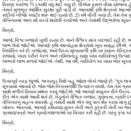
ધિરાણ કવરેજ 75 ટકાથી વધુ થઈ ગયું છે. પીએમ ફસલ વીમા યોજના હેઠ
તેમને મૂળભૂત આર્થિક સુરક્ષા પૂરી પાડી છે. આનાથી કૃષિ ક્ષેત્રનો આત્
સદીનો બીજો ક્વાર્ટર શરૂ થઈ રહ્યો છે, 25 વર્ષ વીતી ગયા છે, તેમ તેમ 
વેબિનારમાં આપ સૌ વચ્ચે થયેલી ચર્ચાઓ અને તેમાંથી ઉદ્ભવેલા સ
મિત્રો,
આજે, વિશ્વ બજારો ખુલી રહ્યા છે, અને વૈશ્વિક માંગ બદલાઈ રહી છે.
લાભ લેવો જોઈએ. આપણે કૃષિ-આબોહવા ક્ષેત્રોમાં ખૂબ સમૃદ્ધ છીએ. આ
નિર્ધારિત કરે છે. બજેટમાં, અમે ઉચ્ચ મૂલ્યવાળી કૃષિ પર ધ્યાન કેન્દ્
રાજ્યો, ખાસ કરીને કેરળ અને તમિલનાડુ, ઘણા બધા નારિયેળનું ઉત્પાદન કર
લાભનો લાભ મળવો જોઈએ. તેથી, આ વર્ષે, નારિયેળ પર ખાસ ભાર મૂકવામ
મિત્રો,
ઉત્તરપૂર્વ તરફ જુઓ. અગરવુડ વિશે બહુ ઓછા લોકો જાણે છે. "ધૂપ લા
મૂકવામાં આવ્યો છે. જેમ જેમ નિકાસલક્ષી ઉત્પાદન વધશે, તેમ તેમ ગ્રામી
સાથે મળીને વિચાર-મંથન કરવું જોઈએ. જો આપણે સંયુક્ત રીતે ઉચ્ચ-મૂલ્યવા
રીતે એક સાથે આવી શકે છે, ખેડૂતોને વૈશ્વિક બજાર, ગુણવત્તા, બ્રાન્ડ
વેબિનારનું મહત્વ વધારશે. હું તમારી સાથે એક વધુ વાત શેર કરવા માંગુ
ખોરાક. ભારતમાં, આપણે રસાયણ-મુક્ત ખેતી અને કુદરતી ખેતી પર ભાર 
પ્રમાણપત્રો અને પ્રયોગશાળાઓ પર વિચાર કરી રહી છે. પરંતુ કૃપા કર
મિત્રો,