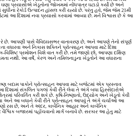
ણા પ્રયાસોએ ખેડૂતોના જોખમમાં નોંધપાત્ર ઘટાડો કર્યો છે અને
સુધીના રેકોર્ડ ઉત્પાદન હાંસલ કરી રહ્યો છે. પરંતુ હવે, જેમ જેમ 21મી
બજેટમાં આ દિશામાં નવા પ્રયાસો કરવામાં આવ્યા છે. મને વિશ્વાસ છે કે આ
કરે છે. આપણી પાસે વૈવિધ્યસભર વાતાવરણ છે, અને આપણે તેનો સંપૂર્ણ
દકતા વધારવા અને નિકાસ શક્તિને પ્રોત્સાહન આપવા માટે દિશા
દેશિક-વિશિષ્ટ પ્રમોશન વિશે વાત કરી છે. તમે જાણો છો, આપણા દક્ષિણ
ે ક્ષમતા નથી. આ વર્ષે, કેરળ અને તમિલનાડુના ખેડૂતોને આ વધારાના
ષ્ણ બદામ પાકોને પ્રોત્સાહન આપવા માટે બજેટમાં એક પ્રસ્તાવ
 આ દિશામાં સંકલિત પગલાં કેવી રીતે લેવા તે અંગે બધા હિસ્સેદારોએ
ત્રમાં પરિવર્તિત કરી શકે છે. કૃષિ-નિષ્ણાતો, ઉદ્યોગ અને ખેડૂતો કેવી
 કરવા અને આ બધાને કેવી રીતે પ્રોત્સાહન આપવું તે અંગે ચર્ચાઓ આ
ાં ઘણો રસ છે, અને તે અંદર, કાર્બનિક આહાર અને કાર્બનિક
શ્વિક બજારમાં પહોંચવાનો માર્ગ બનાવે છે. સરકાર આ હેતુ માટે