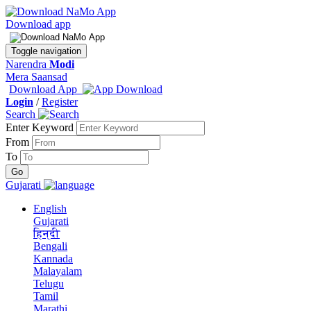
Download app
Toggle navigation
Narendra
Modi
Mera Saansad
Download App
Login
/
Register
Search
Enter Keyword
From
To
Gujarati
English
Gujarati
हिन्दी
Bengali
Kannada
Malayalam
Telugu
Tamil
Marathi