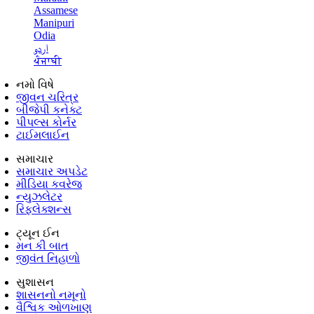
Assamese
Manipuri
Odia
اردو
ਪੰਜਾਬੀ
નમો વિષે
જીવન ચરિત્ર
બીજેપી કનેક્ટ
પીપલ્સ કોર્નર
ટાઈમલાઈન
સમાચાર
સમાચાર અપડેટ
મીડિયા કવરેજ
ન્યુઝલેટર
રિફ્લેક્શન્સ
ટ્યૂન ઈન
મન કી બાત
જીવંત નિહાળો
સુશાસન
શાસનનો નમૂનો
વૈશ્વિક ઓળખાણ