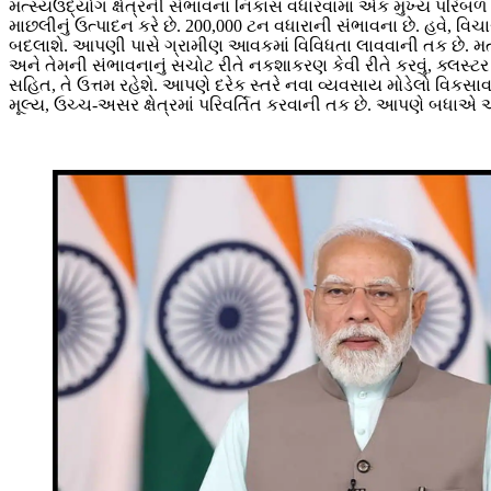
મત્સ્યઉદ્યોગ ક્ષેત્રની સંભાવના નિકાસ વધારવામાં એક મુખ્ય પરિબળ
માછલીનું ઉત્પાદન કરે છે. 200,000 ટન વધારાની સંભાવના છે. હવે, 
બદલાશે. આપણી પાસે ગ્રામીણ આવકમાં વિવિધતા લાવવાની તક છે. મત્સ્ય
અને તેમની સંભાવનાનું સચોટ રીતે નકશાકરણ કેવી રીતે કરવું, ક્લસ્ટર
સહિત, તે ઉત્તમ રહેશે. આપણે દરેક સ્તરે નવા વ્યવસાય મોડેલો વિકસા
મૂલ્ય, ઉચ્ચ-અસર ક્ષેત્રમાં પરિવર્તિત કરવાની તક છે. આપણે બધાએ આ 