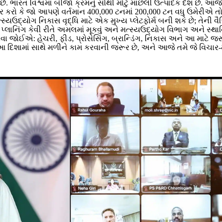
 છે. ભારત વિશ્વમાં બીજા ક્રમનું સૌથી મોટું માછલી ઉત્પાદક દેશ છ
વિચાર કરો કે જો આપણે વર્તમાન 400,000 ટનમાં 200,000 ટન વધુ ઉમેર
ઉદ્યોગ નિકાસ વૃદ્ધિ માટે એક મુખ્ય પ્લેટફોર્મ બની શકે છે; તેની વૈ
 પ્લાનિંગ કેવી રીતે અમલમાં મૂકવું અને મત્સ્યઉદ્યોગ વિભાગ અને સ્થ
વવા જોઈએ: હેચરી, ફીડ, પ્રોસેસિંગ, બ્રાન્ડિંગ, નિકાસ અને આ માટે 
દિશામાં સાથે મળીને કામ કરવાની જરૂર છે, અને આજે તમે જે વિચાર-મંથન