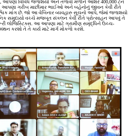
ે. આજે, આપણા વિવિધ જળાશયો અને તળાવો મળીને આશરે 400,000 ટન
ીએ તો આપણા ગરીબ માછીમાર ભાઈઓ અને બહેનોનું જીવન કેવી રીતે
શ્વિક માંગ છે. જો આ વેબિનાર વ્યવહારુ સૂચનો આપે, જેમાં જળાશયો
ાનિક સમુદાયો વચ્ચે મજબૂત સંકલન કેવી રીતે પ્રોત્સાહન આપવું તે
જરૂરી લોજિસ્ટિક્સ. આ આપણા માટે ગ્રામીણ સમૃદ્ધિને ઉચ્ચ-
 કરશો તે તે કાર્ય માટે માર્ગ મોકળો કરશે.