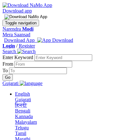
Download app
Toggle navigation
Narendra
Modi
Mera Saansad
Download App
Login
/
Register
Search
Enter Keyword
From
To
Gujarati
English
Gujarati
हिन्दी
Bengali
Kannada
Malayalam
Telugu
Tamil
Marathi