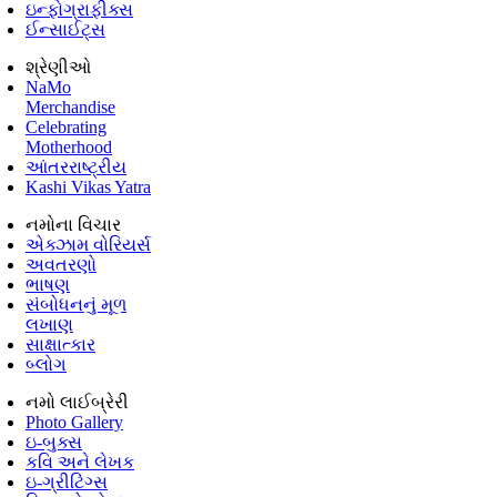
ઇન્ફોગ્રાફીક્સ
ઈન્સાઈટ્સ
શ્રેણીઓ
NaMo
Merchandise
Celebrating
Motherhood
આંતરરાષ્ટ્રીય
Kashi Vikas Yatra
નમોના વિચાર
એક્ઝામ વોરિયર્સ
અવતરણો
ભાષણ
સંબોધનનું મૂળ
લખાણ
સાક્ષાત્કાર
બ્લોગ
નમો લાઈબ્રેરી
Photo Gallery
ઇ-બુક્સ
કવિ અને લેખક
ઇ-ગ્રીટિંગ્સ