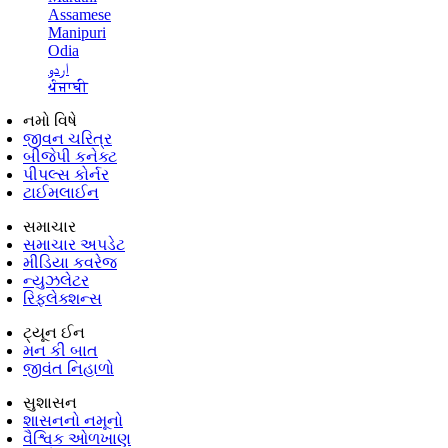
Assamese
Manipuri
Odia
اردو
ਪੰਜਾਬੀ
નમો વિષે
જીવન ચરિત્ર
બીજેપી કનેક્ટ
પીપલ્સ કોર્નર
ટાઈમલાઈન
સમાચાર
સમાચાર અપડેટ
મીડિયા કવરેજ
ન્યુઝલેટર
રિફ્લેક્શન્સ
ટ્યૂન ઈન
મન કી બાત
જીવંત નિહાળો
સુશાસન
શાસનનો નમૂનો
વૈશ્વિક ઓળખાણ