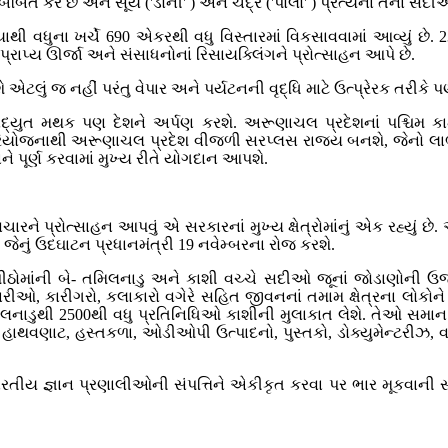
ત કરે છે અને સૂર્ય ('ડોની' ) અને ચંદ્ર ('પોલો' ) પ્રત્યેના તેના સદ
થી વધુના ખર્ચે 690 એકરથી વધુ વિસ્તારમાં વિકસાવવામાં આવ્યું છે.
ઃપ્રાપ્ય ઊર્જા અને સંસાધનોનાં રિસાયક્લિંગને પ્રોત્સાહન આપે છે.
 એટલું જ નહીં પરંતુ વેપાર અને પર્યટનની વૃદ્ધિ માટે ઉત્પ્રેરક તરીકે
િદ્યુત મથક પણ દેશને અર્પણ કરશે. અરૂણાચલ પ્રદેશનાં પશ્ચિમ કામે
પરિયોજનાથી અરૂણાચલ પ્રદેશ વીજળી સરપ્લસ રાજ્ય બનશે, જેનો લાભ 
ે પૂર્ણ કરવામાં મુખ્ય રીતે યોગદાન આપશે.
વિચારને પ્રોત્સાહન આપવું એ સરકારનાં મુખ્ય ક્ષેત્રોમાંનું એક રહ્યુ
ેનું ઉદઘાટન પ્રધાનમંત્રી 19 નવેમ્બરના રોજ કરશે.
્યાપીઠોમાંની બે- તમિલનાડુ અને કાશી વચ્ચે સદીઓ જૂનાં જોડાણોની 
ો, વેપારીઓ, કારીગરો, કલાકારો વગેરે સહિત જીવનનાં તમામ ક્ષેત્રના લોકો
નાડુથી 2500થી વધુ પ્રતિનિધિઓ કાશીની મુલાકાત લેશે. તેઓ સમાન 
ેશોના હાથવણાટ, હસ્તકળા, ઓડીઓપી ઉત્પાદનો, પુસ્તકો, ડોક્યુમેન્ટરીઝ
ીય જ્ઞાન પ્રણાલીઓની સંપત્તિને એકીકૃત કરવા પર ભાર મૂકવાની