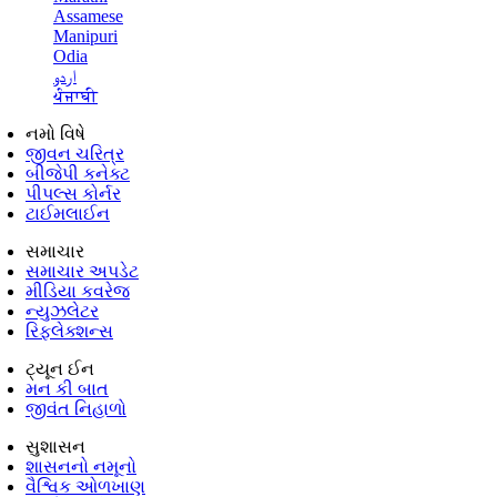
Assamese
Manipuri
Odia
اردو
ਪੰਜਾਬੀ
નમો વિષે
જીવન ચરિત્ર
બીજેપી કનેક્ટ
પીપલ્સ કોર્નર
ટાઈમલાઈન
સમાચાર
સમાચાર અપડેટ
મીડિયા કવરેજ
ન્યુઝલેટર
રિફ્લેક્શન્સ
ટ્યૂન ઈન
મન કી બાત
જીવંત નિહાળો
સુશાસન
શાસનનો નમૂનો
વૈશ્વિક ઓળખાણ