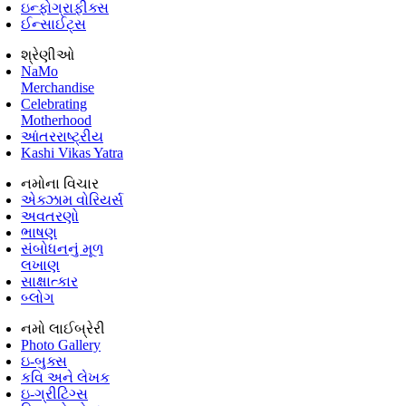
ઇન્ફોગ્રાફીક્સ
ઈન્સાઈટ્સ
શ્રેણીઓ
NaMo
Merchandise
Celebrating
Motherhood
આંતરરાષ્ટ્રીય
Kashi Vikas Yatra
નમોના વિચાર
એક્ઝામ વોરિયર્સ
અવતરણો
ભાષણ
સંબોધનનું મૂળ
લખાણ
સાક્ષાત્કાર
બ્લોગ
નમો લાઈબ્રેરી
Photo Gallery
ઇ-બુક્સ
કવિ અને લેખક
ઇ-ગ્રીટિંગ્સ