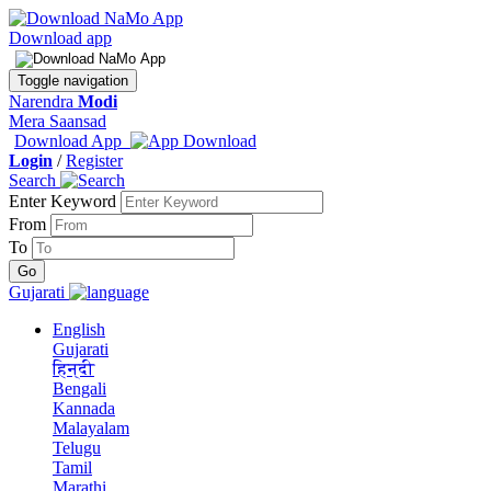
Download app
Toggle navigation
Narendra
Modi
Mera Saansad
Download App
Login
/
Register
Search
Enter Keyword
From
To
Gujarati
English
Gujarati
हिन्दी
Bengali
Kannada
Malayalam
Telugu
Tamil
Marathi