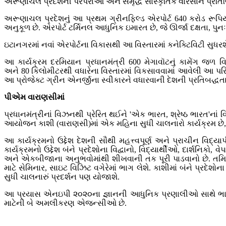
અરૂણાચલ પ્રદેશની પરંપરાઓ અને સમૃદ્ધ સાંસ્કૃતિક વારસાને પ્રતિબિંબિ
અરૂણાચલ પ્રદેશનું આ પ્રથમ ગ્રીનફિલ્ડ એરપોર્ટ 640 કરોડ રૂપિયા
અનુકૂળ છે. એરપોર્ટ ટર્મિનલ આધુનિક ઇમારત છે, જે ઊર્જા દક્ષતા, પુન
ઇટાનગરમાં નવાં એરપોર્ટના વિકાસથી આ વિસ્તારમાં કનેક્ટિવિટી સુધરશે
આ કાર્યક્રમ દરમિયાન પ્રધાનમંત્રી 600 મેગાવૉટનું કામેંગ જળ વ
અને 80 કિલોમીટરથી વધારેના વિસ્તારમાં વિકસાવવામાં આવેલી આ 
આ પ્રોજેક્ટ ગ્રીન એનર્જીના સ્વીકારને વધારવાની દેશની પ્રતિબદ્ધતાન
પીએમ વારાણસીમાં
પ્રધાનમંત્રીનાં વિઝનથી પ્રેરિત થઈને 'એક ભારત, શ્રેષ્ઠ ભારત'નાં 
આયોજન કાશી (વારાણસી)માં એક મહિના સુધી ચાલનારો કાર્યક્રમ છે, જ
આ કાર્યક્રમનો ઉદ્દેશ દેશની સૌથી મહત્ત્વપૂર્ણ અને પ્રાચીન વિદ
કાર્યક્રમનો ઉદ્દેશ બંને પ્રદેશોના વિદ્વાનો, વિદ્યાર્થીઓ, દાર્શનિક
અને એકબીજાના અનુભવોમાંથી શીખવાની તક પૂરી પાડવાનો છે. તમિલ
માટે સેમિનાર, સાઇટ વિઝિટ વગેરેમાં ભાગ લેશે. કાશીમાં બંને પ્રદ
સુધી ચાલનારું પ્રદર્શન પણ યોજાશે.
આ પ્રયાસ એનઇપી ૨૦૨૦ના જ્ઞાનની આધુનિક પ્રણાલીઓ સાથે ભારત
માટેની બે અમલીકરણ એજન્સીઓ છે.