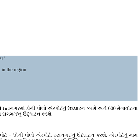
ar’
 in the region
ગ્યે ઇટાનગરમાં ડોની પોલો એરપોર્ટનું ઉદઘાટન કરશે અને 600 મેગાવૉટના
લ સંગમમ'નું ઉદ્ઘાટન કરશે.
પોર્ટ – 'ડોની પોલો એરપોર્ટ, ઇટાનગર'નું ઉદઘાટન કરશે. એરપોર્ટનું નામ