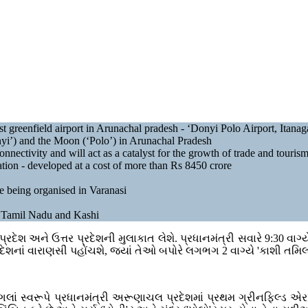
st greenfield airport in Arunachal pradesh - ‘Donyi Polo Airport, Itanag
nyi’) and the Moon (‘Polo’) in Arunachal Pradesh
nnectivity and will act as a catalyst for the growth of trade and tourism
on - developed at a cost of more than Rs 8450 crore
 being organised in Varanasi
ween Tamil Nadu and Kashi
્રદેશ અને ઉત્તર પ્રદેશની મુલાકાત લેશે. પ્રધાનમંત્રી સવારે 9:30 વા
પ્રદેશનાં વારાણસી પહોંચશે, જ્યાં તેઓ બપોરે લગભગ 2 વાગ્યે 'કાશી તમિ
્ણ પગલાં સ્વરૂપે પ્રધાનમંત્રી અરૂણાચલ પ્રદેશમાં પ્રથમ ગ્રીનફિલ્ડ એર