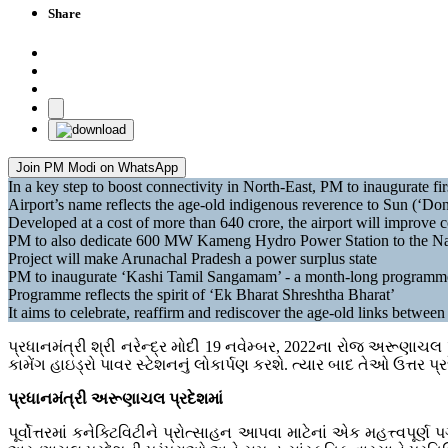
Share
Join PM Modi on WhatsApp
In a key step to boost connectivity in North-East, PM to inaugurate fir
Airport’s name reflects the age-old indigenous reverence to Sun (‘Do
Developed at a cost of more than 640 crore, the airport will improve co
PM to also dedicate 600 MW Kameng Hydro Power Station to the Nati
Project will make Arunachal Pradesh a power surplus state
PM to inaugurate ‘Kashi Tamil Sangamam’ - a month-long programme
Programme reflects the spirit of ‘Ek Bharat Shreshtha Bharat’
​​​​​​​It aims to celebrate, reaffirm and rediscover the age-old links bet
પ્રધાનમંત્રી શ્રી નરેન્દ્ર મોદી 19 નવેમ્બર, 2022ના રોજ અરૂણાચલ પ
કામેંગ હાઇડ્રો પાવર સ્ટેશનનું લોકાર્પણ કરશે. ત્યાર બાદ તેઓ ઉત્તર 
પ્રધાનમંત્રી અરૂણાચલ પ્રદેશમાં
પૂર્વોત્તરમાં કનેક્ટિવિટીને પ્રોત્સાહન આપવા માટેનાં એક મહત્ત્વપૂર