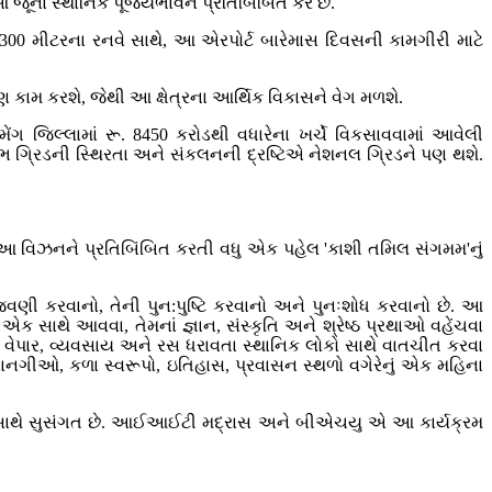
ીઓ જૂના સ્થાનિક પૂજ્યભાવને પ્રતિબિંબિત કરે છે.
 2300 મીટરના રનવે સાથે, આ એરપોર્ટ બારેમાસ દિવસની કામગીરી માટે
 પણ કામ કરશે, જેથી આ ક્ષેત્રના આર્થિક વિકાસને વેગ મળશે.
ંગ જિલ્લામાં રૂ. 8450 કરોડથી વધારેના ખર્ચે વિકસાવવામાં આવેલી
ગ્રિડની સ્થિરતા અને સંકલનની દ્રષ્ટિએ નેશનલ ગ્રિડને પણ થશે.
ં છે. આ વિઝનને પ્રતિબિંબિત કરતી વધુ એક પહેલ 'કાશી તમિલ સંગમમ'નું
ઉજવણી કરવાનો, તેની પુન:પુષ્ટિ કરવાનો અને પુનઃશોધ કરવાનો છે. આ
ને એક સાથે આવવા, તેમનાં જ્ઞાન, સંસ્કૃતિ અને શ્રેષ્ઠ પ્રથાઓ વહેંચવા
વેપાર, વ્યવસાય અને રસ ધરાવતા સ્થાનિક લોકો સાથે વાતચીત કરવા
, વાનગીઓ, કળા સ્વરૂપો, ઇતિહાસ, પ્રવાસન સ્થળો વગેરેનું એક મહિના
 સાથે સુસંગત છે. આઈઆઈટી મદ્રાસ અને બીએચયુ એ આ કાર્યક્રમ