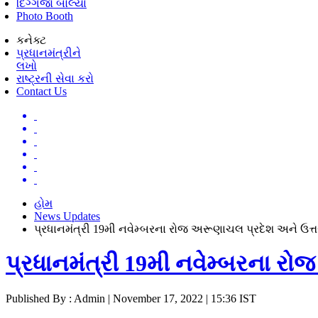
દિગ્ગજો બોલ્યા
Photo Booth
કનેક્ટ
પ્રધાનમંત્રીને
લખો
રાષ્ટ્રની સેવા કરો
Contact Us
હોમ
News Updates
પ્રધાનમંત્રી 19મી નવેમ્બરના રોજ અરૂણાચલ પ્રદેશ અને ઉત્તર
પ્રધાનમંત્રી 19મી નવેમ્બરના રો
Published By : Admin | November 17, 2022 | 15:36 IST