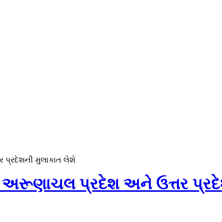
 પ્રદેશની મુલાકાત લેશે
જ અરૂણાચલ પ્રદેશ અને ઉત્તર પ્રદે