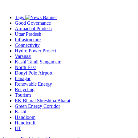
Tags
Good Governance
Arunachal Pradesh
Uttar Pradesh
Infrastructure
Connectivity
Hydro Power Project
Varanasi
Kashi Tamil Sangamam
North East
Donyi Polo Airport
Itanagar
Renewable Energy
Recycling
Tourism
EK Bharat Shreshtha Bharat
Green Energy Corridor
Kashi
Handloom
Handicraft
IIT