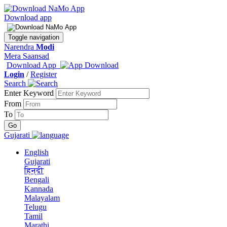
Download app
Toggle navigation
Narendra
Modi
Mera Saansad
Download App
Login
/
Register
Search
Enter Keyword
From
To
Gujarati
English
Gujarati
हिन्दी
Bengali
Kannada
Malayalam
Telugu
Tamil
Marathi