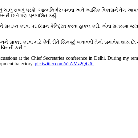
 ચાલુ રાખવું પડશે. આત્મનિર્ભર બનવા અને આર્થિક વિકાસને વેગ આપવા 
રૂરી છે તે પણ પ્રકાશિત કર્યું.
સમાપ્ત કરવા પર ધ્યાન કેન્દ્રિત કરવા હાકલ કરી. એવા સમયમાં જ્યા
િઝનને સાકાર કરવા માટે કેવી રીતે સિનર્જી બનાવવી તેનો સમાવેશ થાય છ
 વિનંતી કરી."
scussions at the Chief Secretaries conference in Delhi. During my re
lopment trajectory.
pic.twitter.com/u2AMz2QG6I