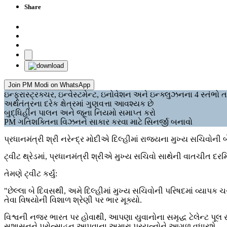
Share
Join PM Modi on WhatsApp
ઇન્ફ્રાસ્ટ્રક્ચર, ઇન્વેસ્ટમેન્ટ, ઇનોવેશન અને ઇન્ક્લુઝનના 4 સ્તંભ
અર્થતંત્રના દરેક ક્ષેત્રમાં ગુણવત્તા આવશ્યક છે
બુદ્ધિહીન પાલન અને જૂના નિયમો સમાપ્ત કરો
PM ગતિશક્તિના વિઝનને સાકાર કરવા માટે સિનર્જી બનાવો
પ્રધાનમંત્રી શ્રી નરેન્દ્ર મોદીએ દિલ્હીમાં રાજ્યના મુખ્ય સચિવ
ટ્વીટ થ્રેડમાં, પ્રધાનમંત્રી શ્રીએ મુખ્ય સચિવો સાથેની વાતચીત દરમ
તેમણે ટ્વીટ કર્યું:
"છેલ્લા બે દિવસથી, અમે દિલ્હીમાં મુખ્ય સચિવોની પરિષદમાં વ્યાપ
તેવા વિષયોની વિશાળ શ્રેણી પર ભાર મૂક્યો.
વિશ્વની નજર ભારત પર હોવાથી, આપણા યુવાનોના સમૃદ્ધ ટેલેન્ટ પૂલ સાથ
સુશાસનને પ્રોત્સાહન આપવાના અમારા પ્રયત્નોને આગળ વધારશે.