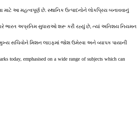
માટે આ મહત્વપૂર્ણ છે. સ્થાનિક ઉત્પાદનોને લોકપ્રિય બનાવવાનું
રે ભારત અપ્રતિમ સુધારાઓ શરૂ કરી રહ્યું છે, ત્યાં અતિશય નિયમન
ે. મુખ્ય સચિવોને મિશન લાઇફમાં જોશ ઉમેરવા અને વ્યાપક પાયાની
marks today, emphasised on a wide range of subjects which can