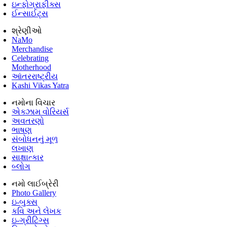
ઇન્ફોગ્રાફીક્સ
ઈન્સાઈટ્સ
શ્રેણીઓ
NaMo
Merchandise
Celebrating
Motherhood
આંતરરાષ્ટ્રીય
Kashi Vikas Yatra
નમોના વિચાર
એક્ઝામ વોરિયર્સ
અવતરણો
ભાષણ
સંબોધનનું મૂળ
લખાણ
સાક્ષાત્કાર
બ્લોગ
નમો લાઈબ્રેરી
Photo Gallery
ઇ-બુક્સ
કવિ અને લેખક
ઇ-ગ્રીટિંગ્સ