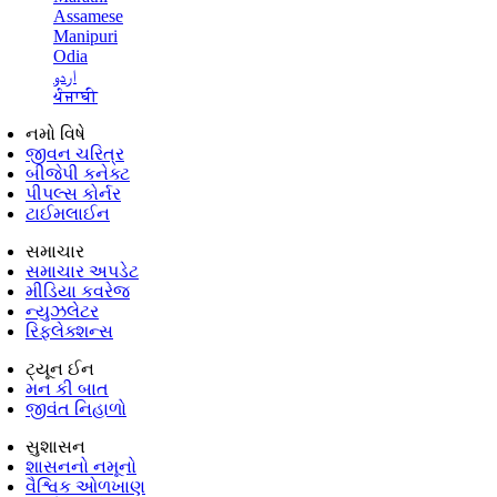
Assamese
Manipuri
Odia
اردو
ਪੰਜਾਬੀ
નમો વિષે
જીવન ચરિત્ર
બીજેપી કનેક્ટ
પીપલ્સ કોર્નર
ટાઈમલાઈન
સમાચાર
સમાચાર અપડેટ
મીડિયા કવરેજ
ન્યુઝલેટર
રિફ્લેક્શન્સ
ટ્યૂન ઈન
મન કી બાત
જીવંત નિહાળો
સુશાસન
શાસનનો નમૂનો
વૈશ્વિક ઓળખાણ