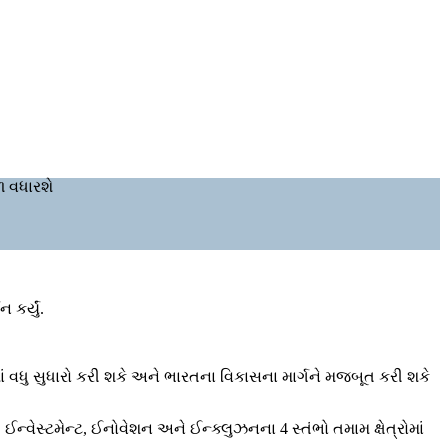
ળ વધારશે
કર્યું.
ં વધુ સુધારો કરી શકે અને ભારતના વિકાસના માર્ગને મજબૂત કરી શકે
ન્વેસ્ટમેન્ટ, ઈનોવેશન અને ઈન્ક્લુઝનના 4 સ્તંભો તમામ ક્ષેત્રોમાં