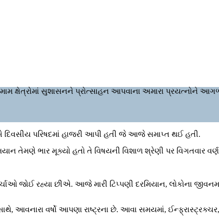
ો તમામ ક્ષેત્રોમાં સુશાસનને પ્રોત્સાહન આપવાના અમારા પ્રયત્નોને આગ
ોની બે દિવસીય પરિષદમાં હાજરી આપી હતી જે આજે સમાપ્ત થઈ હતી.
િયાન તેમણે ભાર મૂક્યો હતો તે વિષયની વિશાળ શ્રેણી પર વિગતવાર વર્ણન 
ક ચર્ચાઓ જોઈ રહ્યા છીએ. આજે મારી ટિપ્પણી દરમિયાન, લોકોના જીવનમા
ે, આવનારા વર્ષો આપણા રાષ્ટ્રના છે. આવા સમયમાં, ઈન્ફ્રાસ્ટ્રક્ચર, ઈ