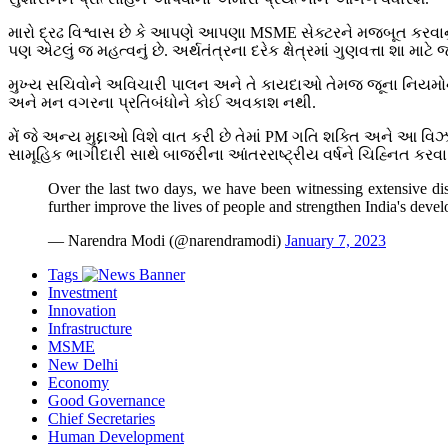
મારો દ્રઢ વિશ્વાસ છે કે આપણે આપણા MSME સેક્ટરને મજબૂત કરવાનું
પણ એટલું જ મહત્વનું છે. અર્થતંત્રના દરેક ક્ષેત્રમાં ગુણવત્તા શા માટે જ
મુખ્ય સચિવોને અવિચારી પાલન અને તે કાયદાઓ તેમજ જૂના નિયમોને 
અને મન વગરના પ્રતિબંધોને કોઈ અવકાશ નથી.
મેં જે અન્ય મુદ્દાઓ વિશે વાત કરી છે તેમાં PM ગતિ શક્તિ અને આ વ
સામૂહિક ભાગીદારી સાથે બાજરીના આંતરરાષ્ટ્રીય વર્ષને ચિહ્નિત કરવા
Over the last two days, we have been witnessing extensive di
further improve the lives of people and strengthen India's deve
— Narendra Modi (@narendramodi)
January 7, 2023
Tags
Investment
Innovation
Infrastructure
MSME
New Delhi
Economy
Good Governance
Chief Secretaries
Human Development