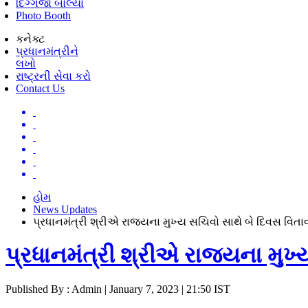
દિગ્ગજો બોલ્યા
Photo Booth
કનેક્ટ
પ્રધાનમંત્રીને
લખો
રાષ્ટ્રની સેવા કરો
Contact Us
હોમ
News Updates
પ્રધાનમંત્રી શ્રીએ રાજ્યના મુખ્ય સચિવો સાથે બે દિવસ વિતાવ
પ્રધાનમંત્રી શ્રીએ રાજ્યના મુખ્
Published By : Admin | January 7, 2023 | 21:50 IST