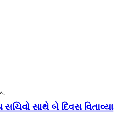
્યા
ય સચિવો સાથે બે દિવસ વિતાવ્યા