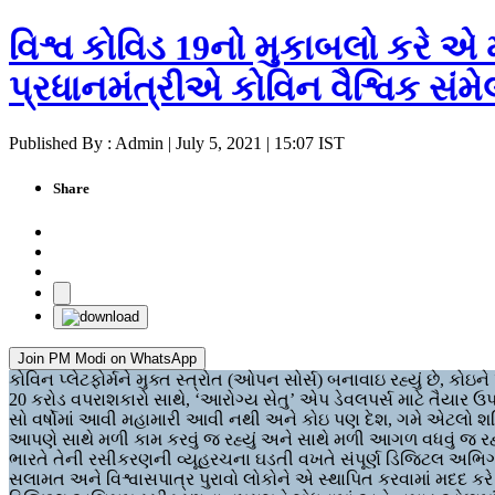
વિશ્વ કોવિડ 19નો મુકાબલો કરે એ 
પ્રધાનમંત્રીએ કોવિન વૈશ્વિક સંમે
Published By : Admin | July 5, 2021 | 15:07 IST
Share
Join PM Modi on WhatsApp
કોવિન પ્લેટફોર્મને મુક્ત સ્ત્રોત (ઓપન સોર્સ) બનાવાઇ રહ્યું છે, કોઇ
20 કરોડ વપરાશકારો સાથે, ‘આરોગ્ય સેતુ’ એપ ડેવલપર્સ માટે તૈયાર ઉપલ
સો વર્ષોમાં આવી મહામારી આવી નથી અને કોઇ પણ દેશ, ગમે એટલો શક
આપણે સાથે મળી કામ કરવું જ રહ્યું અને સાથે મળી આગળ વધવું જ રહ્યુ
ભારતે તેની રસીકરણની વ્યૂહરચના ઘડતી વખતે સંપૂર્ણ ડિજિટલ અભિગમ
સલામત અને વિશ્વાસપાત્ર પુરાવો લોકોને એ સ્થાપિત કરવામાં મદદ કરે છે