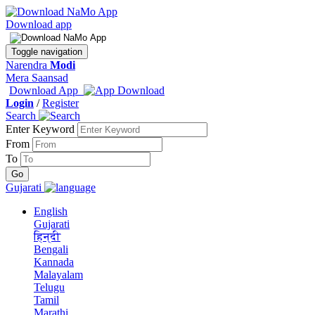
Download app
Toggle navigation
Narendra
Modi
Mera Saansad
Download App
Login
/
Register
Search
Enter Keyword
From
To
Gujarati
English
Gujarati
हिन्दी
Bengali
Kannada
Malayalam
Telugu
Tamil
Marathi