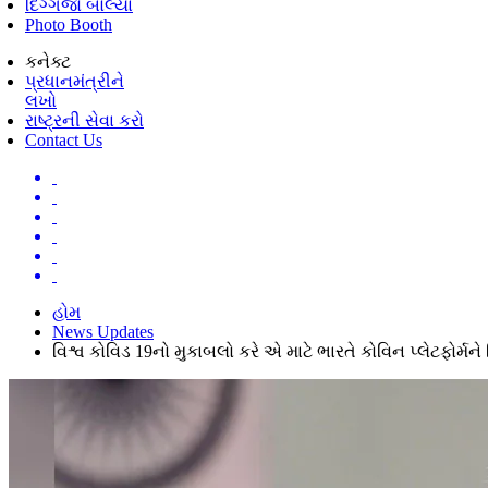
દિગ્ગજો બોલ્યા
Photo Booth
કનેક્ટ
પ્રધાનમંત્રીને
લખો
રાષ્ટ્રની સેવા કરો
Contact Us
હોમ
News Updates
વિશ્વ કોવિડ 19નો મુકાબલો કરે એ માટે ભારતે કોવિન પ્લેટફોર્મ