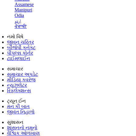
Assamese
Manipuri
Odia
اردو
ਪੰਜਾਬੀ
નમો વિષે
જીવન ચરિત્ર
બીજેપી કનેક્ટ
પીપલ્સ કોર્નર
ટાઈમલાઈન
સમાચાર
સમાચાર અપડેટ
મીડિયા કવરેજ
ન્યુઝલેટર
રિફ્લેક્શન્સ
ટ્યૂન ઈન
મન કી બાત
જીવંત નિહાળો
સુશાસન
શાસનનો નમૂનો
વૈશ્વિક ઓળખાણ