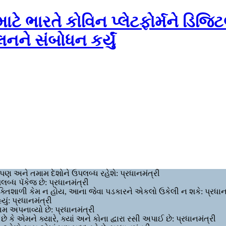
માટે ભારતે કોવિન પ્લેટફોર્મને ડિ
લનને સંબોધન કર્યું
ને પણ અને તમામ દેશોને ઉપલબ્ધ રહેશે: પ્રધાનમંત્રી
બ્ધ પૅકેજ છે: પ્રધાનમંત્રી
્તિશાળી કેમ ન હોય, આના જેવા પડકારને એકલો ઉકેલી ન શકે: પ્રધાનમ
ં: પ્રધાનમંત્રી
 અપનાવ્યો છે: પ્રધાનમંત્રી
 કે એમને ક્યારે, ક્યાં અને કોના દ્વારા રસી અપાઈ છે: પ્રધાનમંત્રી