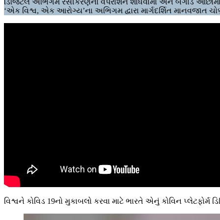
ડિજિટલ અભિગમ રસીકરણના વપરાશને શોધવામાં અને બગાડ ઓછામાં ઓ
‘એક વિશ્વ, એક આરોગ્ય’ના અભિગમ દ્વારા માર્ગદર્શિત માનવજાત ચોક
વિશ્વને કોવિડ 19નો મુકાબલો કરવા માટે ભારતે એનું કોવિન પ્લેટફોર્મ ડિ