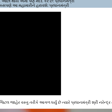
છો થાય એમાં પણ મદદ કરે છે: પ્રધાનમંત્રી
્કસપણે આ મહામારીને હરાવશે: પ્રધાનમંત્રી
જિટલ જાહેર વસ્તુ તરીકે આગળ ધર્યું છે ત્યારે પ્રધાનમંત્રી શ્રી નરેન્દ્