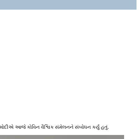
ર મોદીએ આજે કોવિન વૈશ્વિક સંમેલનને સંબોધન કર્યું હતું.