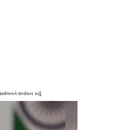
ંમેલનને સંબોધન કર્યું