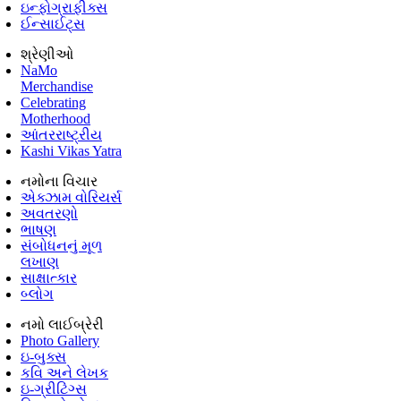
ઇન્ફોગ્રાફીક્સ
ઈન્સાઈટ્સ
શ્રેણીઓ
NaMo
Merchandise
Celebrating
Motherhood
આંતરરાષ્ટ્રીય
Kashi Vikas Yatra
નમોના વિચાર
એક્ઝામ વોરિયર્સ
અવતરણો
ભાષણ
સંબોધનનું મૂળ
લખાણ
સાક્ષાત્કાર
બ્લોગ
નમો લાઈબ્રેરી
Photo Gallery
ઇ-બુક્સ
કવિ અને લેખક
ઇ-ગ્રીટિંગ્સ