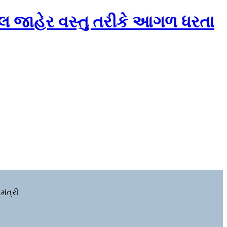
જિટલ જાહેર વસ્તુ તરીકે આગળ ધરતા
ંત્રી