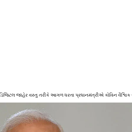
ને ડિજિટલ જાહેર વસ્તુ તરીકે આગળ ધરતા પ્રધાનમંત્રીએ કોવિન વૈશ્વિક સ