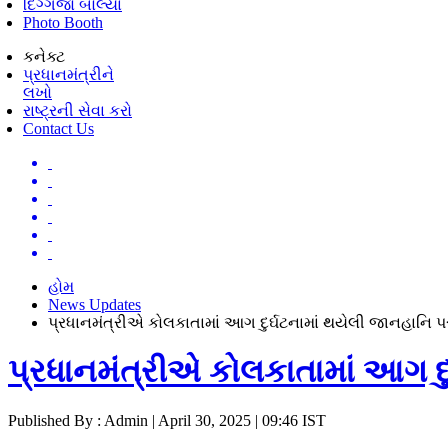
દિગ્ગજો બોલ્યા
Photo Booth
કનેક્ટ
પ્રધાનમંત્રીને
લખો
રાષ્ટ્રની સેવા કરો
Contact Us
હોમ
News Updates
પ્રધાનમંત્રીએ કોલકાતામાં આગ દુર્ઘટનામાં થયેલી જાનહાનિ પર
પ્રધાનમંત્રીએ કોલકાતામાં આગ દુર
Published By : Admin | April 30, 2025 | 09:46 IST