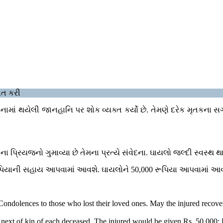
ાત કરી
નામાં થયેલી જાનહાનિ પર શોક વ્યક્ત કર્યો છે. તેમણે દરેક મૃતકના સગા
 પ્રિયજનો ગુમાવ્યા છે તેમના પ્રત્યે સંવેદના. ઘાયલો જલ્દી સ્વસ્થ થાય
ાની સહાય આપવામાં આવશે. ઘાયલોને 50,000 રૂપિયા આપવામાં આવ
 Condolences to those who lost their loved ones. May the injured recove
 next of kin of each deceased. The injured would be given Rs. 50,00