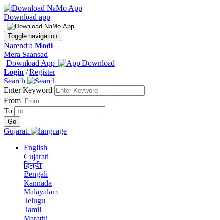
Download app
Toggle navigation
Narendra
Modi
Mera Saansad
Download App
Login
/
Register
Search
Enter Keyword
From
To
Gujarati
English
Gujarati
हिन्दी
Bengali
Kannada
Malayalam
Telugu
Tamil
Marathi