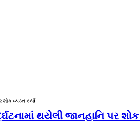
 શોક વ્યક્ત કર્યો
્ઘટનામાં થયેલી જાનહાનિ પર શોક વ