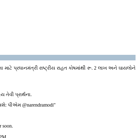
 માટે પ્રધાનમંત્રી રાષ્ટ્રીય રાહત કોષમાંથી રૂ. 2 લાખ અને ઘાયલોને
 તેવી પ્રાર્થના.
શે: પીએમ @narendramodi"
r soon.
0: PM…