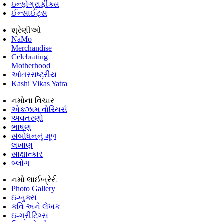
ઇન્ફોગ્રાફીક્સ
ઈન્સાઈટ્સ
શ્રેણીઓ
NaMo
Merchandise
Celebrating
Motherhood
આંતરરાષ્ટ્રીય
Kashi Vikas Yatra
નમોના વિચાર
એક્ઝામ વોરિયર્સ
અવતરણો
ભાષણ
સંબોધનનું મૂળ
લખાણ
સાક્ષાત્કાર
બ્લોગ
નમો લાઈબ્રેરી
Photo Gallery
ઇ-બુક્સ
કવિ અને લેખક
ઇ-ગ્રીટિંગ્સ