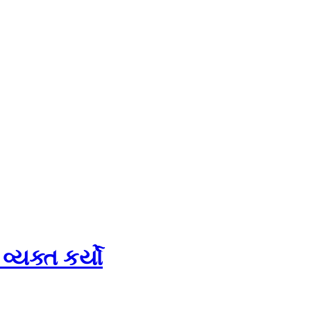
્યક્ત કર્યો