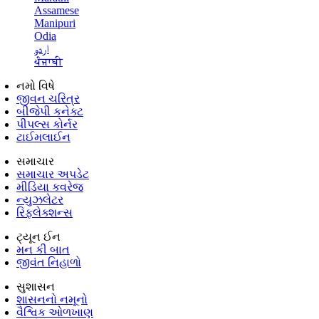
Assamese
Manipuri
Odia
اردو
ਪੰਜਾਬੀ
નમો વિષે
જીવન ચરિત્ર
બીજેપી કનેક્ટ
પીપલ્સ કોર્નર
ટાઈમલાઈન
સમાચાર
સમાચાર અપડેટ
મીડિયા કવરેજ
ન્યુઝલેટર
રિફ્લેક્શન્સ
ટ્યૂન ઈન
મન કી બાત
જીવંત નિહાળો
સુશાસન
શાસનનો નમૂનો
વૈશ્વિક ઓળખાણ