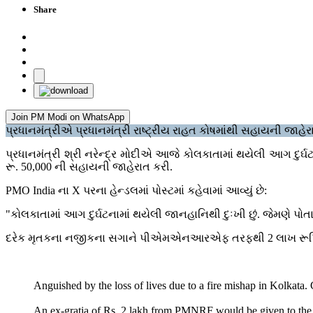
Share
Join PM Modi on WhatsApp
પ્રધાનમંત્રીએ પ્રધાનમંત્રી રાષ્ટ્રીય રાહત કોષમાંથી સહાયની જાહેર
પ્રધાનમંત્રી શ્રી નરેન્દ્ર મોદીએ આજે કોલકાતામાં થયેલી આગ દુર્ઘટ
રૂ. 50,000 ની સહાયની જાહેરાત કરી.
PMO India ના X પરના હેન્ડલમાં પોસ્ટમાં કહેવામાં આવ્યું છે:
"કોલકાતામાં આગ દુર્ઘટનામાં થયેલી જાનહાનિથી દુઃખી છું. જેમણે પોતાના
દરેક મૃતકના નજીકના સગાને પીએમએનઆરએફ તરફથી 2 લાખ રૂપિય
Anguished by the loss of lives due to a fire mishap in Kolkata.
An ex-gratia of Rs. 2 lakh from PMNRF would be given to the