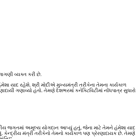
લાગણી વ્યક્ત કરી છે.
મેશા યાદ રહેશે. શ્રી મોદીએ મુખ્યમંત્રી તરીકેના તેમના કાર્યકાળ
દાયી ગણાવ્યો હતો. તેમણે દેશભરમાં કનેક્ટિવિટીમાં નોંધપાત્ર સુધારો
જકીય જગતમાં અમૂલ્ય યોગદાન આપ્યું હતું, જેના માટે તેમને હંમેશા યાદ
. કેન્દ્રીય મંત્રી તરીકેનો તેમનો કાર્યકાળ પણ પ્રેરણાદાયક છે. તેમણે
ાંતિ!"