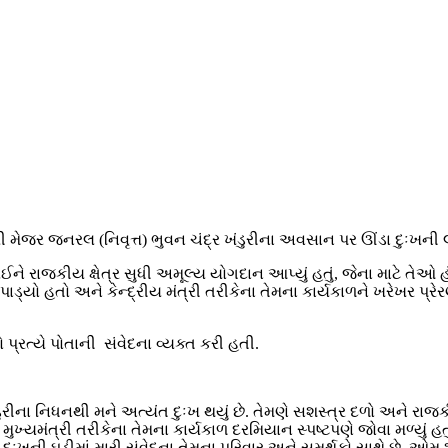
ત્રી મેજર જનરલ (નિવૃત્ત) ભુવન ચંદ્ર ખંડુરીના અવસાન પર ઊંડા દુઃખની 
ને રાજકીય ક્ષેત્ર સુધી અમૂલ્ય યોગદાન આપ્યું હતું, જેના માટે તેઓ હં
યો હતો અને કેન્દ્રીય મંત્રી તરીકેના તેમના કાર્યકાળને ખરેખર પ્રેરણા
પ્રત્યે પોતાની સંવેદના વ્યક્ત કરી હતી.
 ખંડુરીના નિધનથી મને અત્યંત દુઃખ થયું છે. તેમણે સશસ્ત્ર દળો અને રા
ુખ્યમંત્રી તરીકેના તેમના કાર્યકાળ દરમિયાન સ્પષ્ટપણે જોવા મળ્યું હતું
ઃખની ઘડીમાં મારી સંવેદના તેમના પરિવાર અને સમર્થકો સાથે છે. ઓમ શ