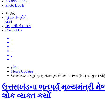
દિગ્ગજો બોલ્યા
Photo Booth
કનેક્ટ
પ્રધાનમંત્રીને
લખો
રાષ્ટ્રની સેવા કરો
Contact Us
હોમ
News Updates
ઉત્તરાખંડના ભૂતપૂર્વ મુખ્યમંત્રી મેજર જનરલ (નિવૃત્ત) ભુવન ચ
ઉત્તરાખંડના ભૂતપૂર્વ મુખ્યમંત્રી
શોક વ્યક્ત કર્યો