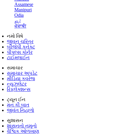
Assamese
Manipuri
Odia
اردو
ਪੰਜਾਬੀ
નમો વિષે
જીવન ચરિત્ર
બીજેપી કનેક્ટ
પીપલ્સ કોર્નર
ટાઈમલાઈન
સમાચાર
સમાચાર અપડેટ
મીડિયા કવરેજ
ન્યુઝલેટર
રિફ્લેક્શન્સ
ટ્યૂન ઈન
મન કી બાત
જીવંત નિહાળો
સુશાસન
શાસનનો નમૂનો
વૈશ્વિક ઓળખાણ