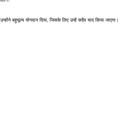
 उन्होंने बहुमूल्य योगदान दिया, जिसके लिए उन्हें सदैव याद किया जाएगा।