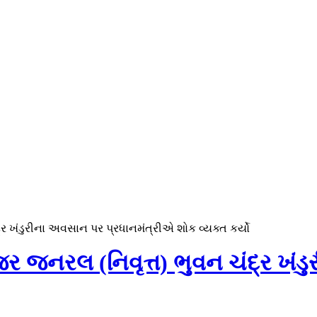
ંદ્ર ખંડુરીના અવસાન પર પ્રધાનમંત્રીએ શોક વ્યક્ત કર્યો
 મેજર જનરલ (નિવૃત્ત) ભુવન ચંદ્ર 