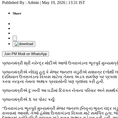
Published By : Admin | May 19, 2026 | 13:31 IST
Share
Join PM Modi on WhatsApp
પ્રધાનમંત્રી શ્રી નરેન્દ્ર મોદીએ આજે ઉત્તરાખંડના ભૂતપૂર્વ મુખ્યમં
પ્રધાનમંત્રીએ નોંધ્યું હતું કે મેજર જનરલ ખંડુરીએ સશસ્ત્ર દળોથી લઈ
દરમિયાન ઉત્તરાખંડના વિકાસ માટેના તેમના અડગ સમર્પણ પર પ્રકાશ પાડ્
કરવા તરફના તેમના અથાક પ્રયાસોની પણ પ્રશંસા કરી હતી.
પ્રધાનમંત્રીએ દુઃખની આ ઘડીમાં દિવંગત નેતાના પરિવાર અને સમર્થકો 
પ્રધાનમંત્રીએ X પર પોસ્ટ કર્યું:
"ઉત્તરાખંડના ભૂતપૂર્વ મુખ્યમંત્રી મેજર જનરલ (નિવૃત્ત) ભુવન ચંદ્ર
રાખવામાં આવશે. તેઓ હંમેશા ઉત્તરાખંડના વિકાસ માટે સમર્પિત હતા, જે મ
દેશભરમાં કનેક્ટિવિટી સુધારવા માટે સતત અથાક મહેનત કરી હતી. આ દુ