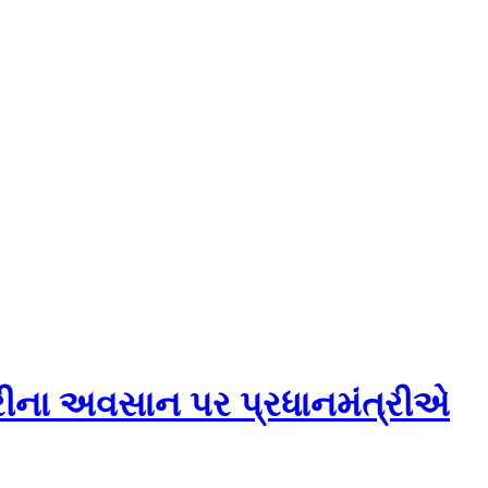
ખંડુરીના અવસાન પર પ્રધાનમંત્રીએ