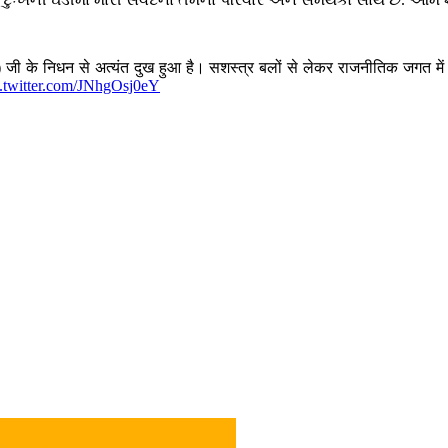
ृत्त) जी के निधन से अत्यंत दुख हुआ है। सशस्त्र बलों से लेकर राजनीतिक जगत में
c.twitter.com/JNhgOsj0eY