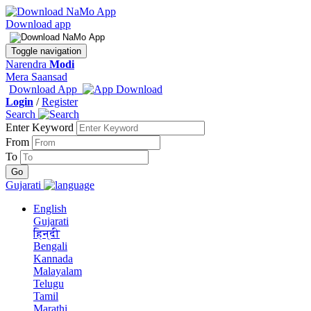
Download app
Toggle navigation
Narendra
Modi
Mera Saansad
Download App
Login
/
Register
Search
Enter Keyword
From
To
Gujarati
English
Gujarati
हिन्दी
Bengali
Kannada
Malayalam
Telugu
Tamil
Marathi