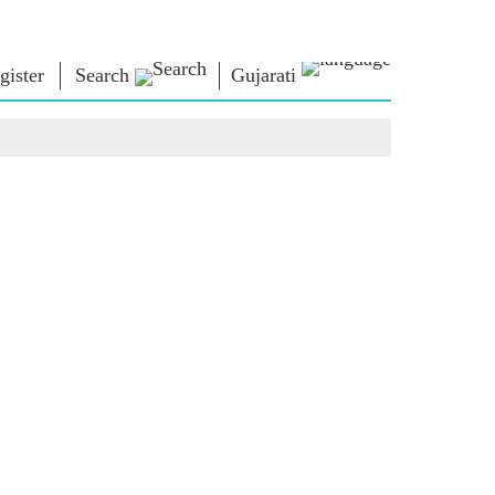
gister
Search
Gujarati
િચાર
નમો લાઈબ્રેરી
કનેક્ટ
િયર્સ
Photo Gallery
પ્રધાનમંત્રીને લખો
ઇ-બુક્સ
રાષ્ટ્રની સેવા કરો
કવિ અને લેખક
Contact Us
મૂળ
ઇ-ગ્રીટિંગ્સ
દિગ્ગજો બોલ્યા
Photo Booth