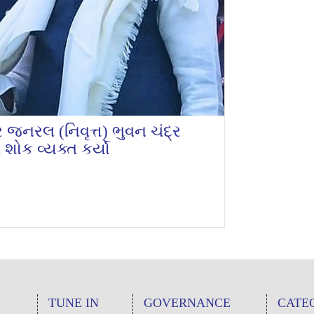
જર જનરલ (નિવૃત્ત) ભુવન ચંદ્ર
શોક વ્યક્ત કર્યો
TUNE IN
GOVERNANCE
CATE