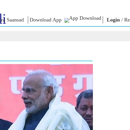
i
ra Saansad
Download App
Login
/
Re
ઈન
સુશાસન
શ્રેણીઓ
નમોના વ
બાત
શાસનનો નમૂનો
NaMo Merchandise
એક્ઝામ વોર
િહાળો
વૈશ્વિક ઓળખાણ
Celebrating
અવતરણો
Motherhood
ઇન્ફોગ્રાફીક્સ
ભાષણ
આંતરરાષ્ટ્રીય
ઈન્સાઈટ્સ
સંબોધનનું 
Kashi Vikas Yatra
લખાણ
સાક્ષાત્કાર
બ્લોગ