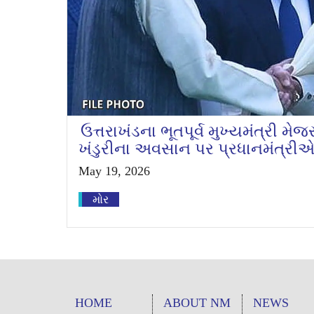
ઉત્તરાખંડના ભૂતપૂર્વ મુખ્યમંત્રી મે
ખંડુરીના અવસાન પર પ્રધાનમંત્રીએ 
May 19, 2026
મોર
HOME
ABOUT NM
NEWS