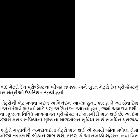
દ મેટ્રો રેલ પ્રોજેક્ટના બીજા તબક્કા અને સુરત મેટ્રો રેલ પ્રોજેક્ટનુ
ાસ મંત્રીઓ ઉપસ્થિત રહ્યાં હતાં.
્રોની ભેટ મળવા બદલ અભિનંદન આપ્યા હતા, કારણ કે આ સેવા દેશના આ 
્રેનો અને રેલવે લાઇનો માટે પણ અભિનંદન આપ્યાં હતાં, જેમાં અમદાવા
 મૂલ્યના વિવિધ માળખાગત પ્રોજેક્ટ પર કામગીરી શરૂ થઈ છે. આ દર્
માં હજારો કરોડ રૂપિયાના મૂલ્યના માળખાગત સુવિધા સાથે સંબંધિત પ્રોજ
શહેરો ગણાવીને અમદાવાદમાં મેટ્રો શરૂ થઈ એ સમયે જોવા મળેલા રોમાંચ
ા બીજા તબક્કાથી લોકોને લાભ થશે, કારણ કે આ તબક્કો શહેરના નવા વિ