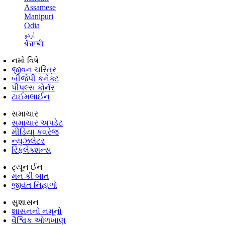
Assamese
Manipuri
Odia
اردو
ਪੰਜਾਬੀ
નમો વિષે
જીવન ચરિત્ર
બીજેપી કનેક્ટ
પીપલ્સ કોર્નર
ટાઈમલાઈન
સમાચાર
સમાચાર અપડેટ
મીડિયા કવરેજ
ન્યુઝલેટર
રિફ્લેક્શન્સ
ટ્યૂન ઈન
મન કી બાત
જીવંત નિહાળો
સુશાસન
શાસનનો નમૂનો
વૈશ્વિક ઓળખાણ