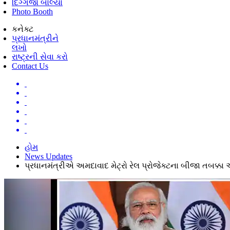
દિગ્ગજો બોલ્યા
Photo Booth
કનેક્ટ
પ્રધાનમંત્રીને
લખો
રાષ્ટ્રની સેવા કરો
Contact Us
હોમ
News Updates
પ્રધાનમંત્રીએ અમદાવાદ મેટ્રો રેલ પ્રોજેક્ટના બીજા તબક્કા અને