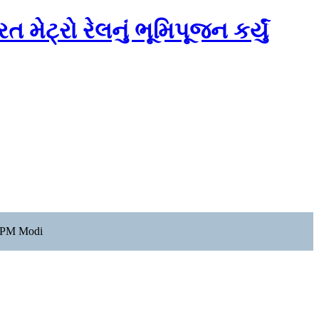
મેટ્રો રેલનું ભૂમિપૂજન કર્યું
s: PM Modi