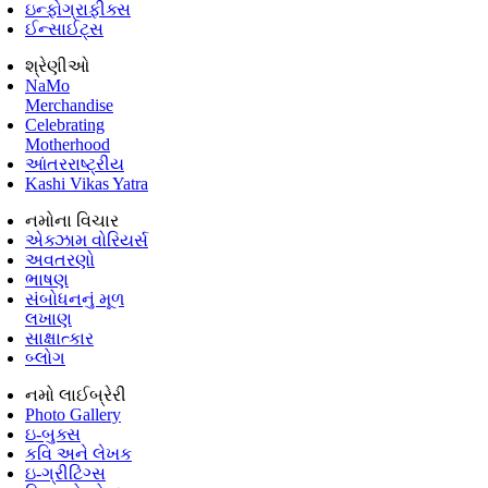
ઇન્ફોગ્રાફીક્સ
ઈન્સાઈટ્સ
શ્રેણીઓ
NaMo
Merchandise
Celebrating
Motherhood
આંતરરાષ્ટ્રીય
Kashi Vikas Yatra
નમોના વિચાર
એક્ઝામ વોરિયર્સ
અવતરણો
ભાષણ
સંબોધનનું મૂળ
લખાણ
સાક્ષાત્કાર
બ્લોગ
નમો લાઈબ્રેરી
Photo Gallery
ઇ-બુક્સ
કવિ અને લેખક
ઇ-ગ્રીટિંગ્સ