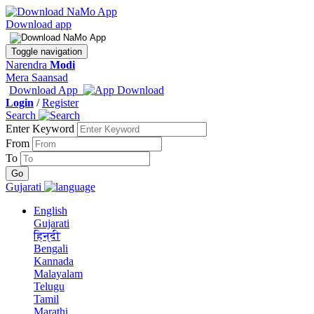
Download app
Toggle navigation
Narendra
Modi
Mera Saansad
Download App
Login
/
Register
Search
Enter Keyword
From
To
Gujarati
English
Gujarati
हिन्दी
Bengali
Kannada
Malayalam
Telugu
Tamil
Marathi