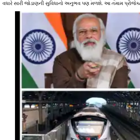
વધારે સારી જોડાણની સુવિધાનો અનુભવ પણ મળશે. આ તમામ પ્રોજેક્ટ ભવ