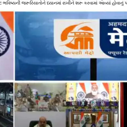
િષ્યની જરૂરિયાતોને ધ્યાનમાં રાખીને શરૂ કરવામાં આવ્યાં હોવાનું પ્ર