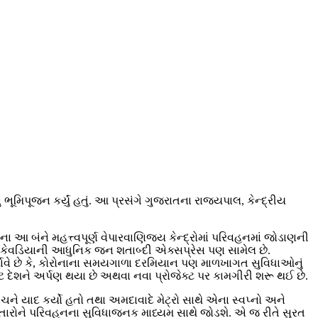
ં ભૂમિપૂજન કર્યું હતું. આ પ્રસંગે ગુજરાતના રાજ્યપાલ, કેન્દ્રીય
બંને મહત્ત્વપૂર્ણ વેપારવાણિજ્ય કેન્દ્રોમાં પરિવહનમાં જોડાણની
દથી કેવડિયાની આધુનિક જન શતાબ્દી એક્સપ્રેસ પણ સામેલ છે.
શાવે છે કે, કોરોનાના સમયગાળા દરમિયાન પણ માળખાગત સુવિધાઓનું
ેક્ટ દેશને અર્પણ થયા છે અથવા નવા પ્રોજેક્ટ પર કામગીરી શરૂ થઈ છે.
ને યાદ કર્યો હતો તથા અમદાવાદે મેટ્રો સાથે એના સ્વપ્નો અને
સ્તારોને પરિવહનના સુવિધાજનક માધ્યમ સાથે જોડશે. એ જ રીતે સુરત