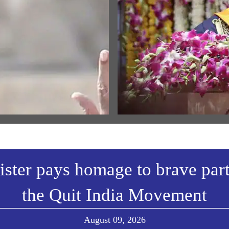
્રિય ભાષણો
MEDIA COVERAGE
ામ જન્મભૂમિ મંદિર ધ્વજારોહણ
‘First in my bloodline’ to ‘life’s
દરમિયાન પ્રધાનમંત્રીના
leaderboard’: PM Modi’s key
નનો મૂળપાઠ
moments from IIT Delhi convo
2026
w All
View All
ster pays homage to brave part
the Quit India Movement
August 09, 2026