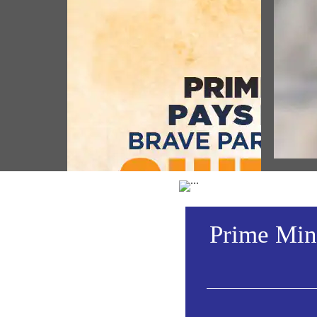
લોકપ
શ્રી ર
ઉત્સવ 
Prime Minister pays homage to brave
સંબોધ
participants of the Quit India
Movement (August 09, 2026)
Vie
Prime Mini