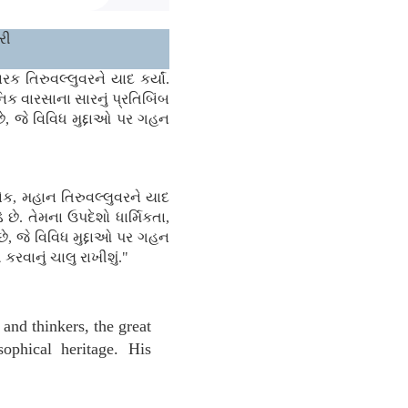
રી
ક તિરુવલ્લુવરને યાદ કર્યાં.
િક વારસાના સારનું પ્રતિબિંબ
ં છે, જે વિવિધ મુદ્દાઓ પર ગહન
, મહાન તિરુવલ્લુવરને યાદ
ે. તેમના ઉપદેશો ધાર્મિકતા,
ં છે, જે વિવિધ મુદ્દાઓ પર ગહન
રવાનું ચાલુ રાખીશું."
and thinkers, the great
ophical heritage. His