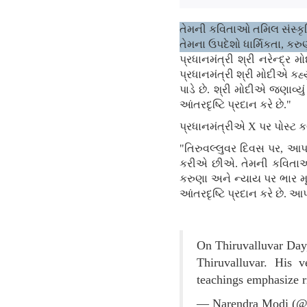
તેમની કવિતાઓ તમિલ સંસ્કૃતિ
તેમના ઉપદેશો ધાર્મિકતા, કરુ
પ્રધાનમંત્રી શ્રી નરેન્દ્ર
પ્રધાનમંત્રી શ્રી મોદીએ કહ
પાડે છે. શ્રી મોદીએ જણાવ્યું
આંતરદૃષ્ટિ પ્રદાન કરે છે."
પ્રધાનમંત્રીએ X પર પોસ્ટ કર્ય
"તિરુવલ્લુવર દિવસ પર, આ
કરીએ છીએ. તેમની કવિતાઓ તમ
કરુણા અને ન્યાય પર ભાર મૂકે 
આંતરદૃષ્ટિ પ્રદાન કરે છે. આ
On Thiruvalluvar Day,
Thiruvalluvar. His v
teachings emphasize r
— Narendra Modi (@