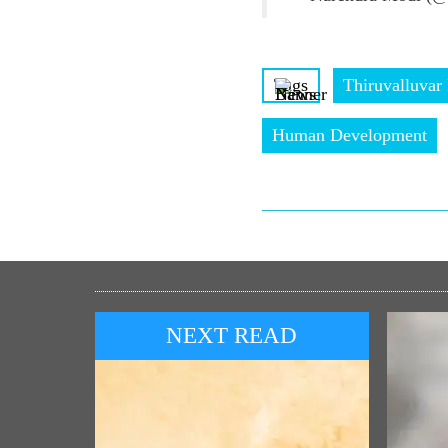
Tags
Thiruvalluvar
Human Development
NEXT READ