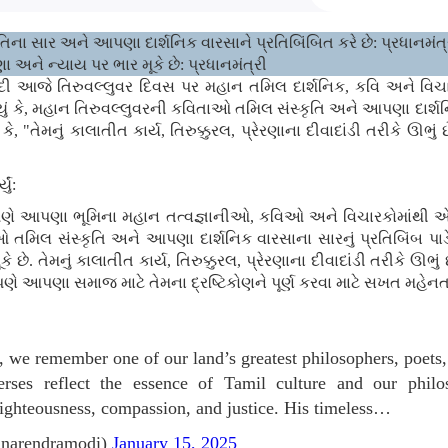
ના સાર અને આપણા દાર્શનિક વારસાને પ્રતિબિંબિત કરે છે: પ્રધાનમંત્
ણા અને ન્યાય પર ભાર મૂકે છે: પ્રધાનમંત્રી
 મોદી આજે તિરુવલ્લુવર દિવસ પર મહાન તમિલ દાર્શનિક, કવિ અને વિચાર
્યું કે, મહાન તિરુવલ્લુવરની કવિતાઓ તમિલ સંસ્કૃતિ અને આપણા દાર્શન
 કે, "તેમનું કાલાતીત કાર્ય, તિરુક્કુરલ, પ્રેરણાના દીવાદાંડી તરીકે ઊભુ
ું:
પણે આપણા ભૂમિના મહાન તત્વજ્ઞાનીઓ, કવિઓ અને વિચારકોમાંથી એક
િલ સંસ્કૃતિ અને આપણા દાર્શનિક વારસાના સારનું પ્રતિબિંબ પાડે છ
છે. તેમનું કાલાતીત કાર્ય, તિરુક્કુરલ, પ્રેરણાના દીવાદાંડી તરીકે ઊભુ
પણે આપણા સમાજ માટે તેમના દ્રષ્ટિકોણને પૂર્ણ કરવા માટે સખત મહેનત ક
 we remember one of our land’s greatest philosophers, poets, 
erses reflect the essence of Tamil culture and our philos
ighteousness, compassion, and justice. His timeless…
narendramodi)
January 15, 2025