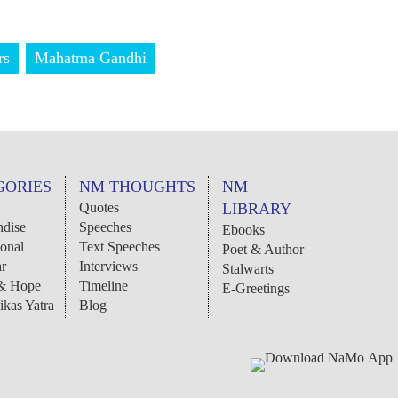
rs
Mahatma Gandhi
GORIES
NM THOUGHTS
NM
Quotes
LIBRARY
dise
Speeches
Ebooks
ional
Text Speeches
Poet & Author
r
Interviews
Stalwarts
 & Hope
Timeline
E-Greetings
ikas Yatra
Blog