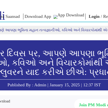
i
ra Saansad
Download App
Login
/
Re
પણે આપણા ભૂમિના મહાન તત્વજ્ઞાનીઓ, કવિઓ અને વિચારકોમાંથી એક,
ઈન
સુશાસન
શ્રેણીઓ
નમોના વ
બાત
શાસનનો નમૂનો
NaMo Merchandise
એક્ઝામ વોર
િહાળો
વૈશ્વિક ઓળખાણ
Celebrating
અવતરણો
Motherhood
ઇન્ફોગ્રાફીક્સ
ભાષણ
ુવર દિવસ પર, આપણે આપણા ભૂ
આંતરરાષ્ટ્રીય
ઈન્સાઈટ્સ
સંબોધનનું 
નીઓ, કવિઓ અને વિચારકોમાંથી
Kashi Vikas Yatra
લખાણ
સાક્ષાત્કાર
્લુવરને યાદ કરીએ છીએ: પ્રધા
બ્લોગ
Published By : Admin | January 15, 2025 | 12:37 IST
Join PM Modi