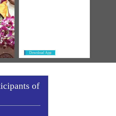
NM ON THE GO
 not a
Always be the first to hear from the
PM. Get the App Now!
cation
Download App
icipants of