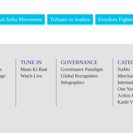
uit India Movement
Tributes to leaders
Freedom Fighte
TUNE IN
GOVERNANCE
CATE
s
Mann Ki Baat
Governance Paradigm
NaMo
age
Watch Live
Global Recognition
Merchan
Infographics
Internat
One Yea
Action
Kashi V