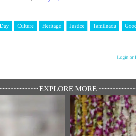
 Day
Culture
Heritage
Justice
Tamilnadu
Good
Login or 
EXPLORE MORE