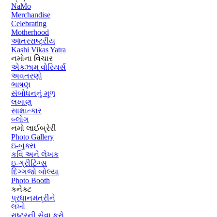
NaMo
Merchandise
Celebrating
Motherhood
આંતરરાષ્ટ્રીય
Kashi Vikas Yatra
નમોના વિચાર
એક્ઝામ વોરિયર્સ
અવતરણો
ભાષણ
સંબોધનનું મૂળ
લખાણ
સાક્ષાત્કાર
બ્લોગ
નમો લાઈબ્રેરી
Photo Gallery
ઇ-બુક્સ
કવિ અને લેખક
ઇ-ગ્રીટિંગ્સ
દિગ્ગજો બોલ્યા
Photo Booth
કનેક્ટ
પ્રધાનમંત્રીને
લખો
રાષ્ટ્રની સેવા કરો