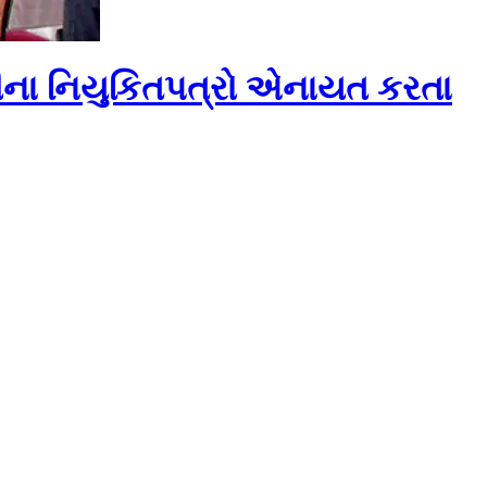
ગારીના નિયુકિતપત્રો એનાયત કરતા