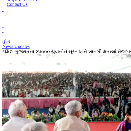
Contact Us
હોમ
News Updates
દક્ષિણ ગુજરાતના ૨૫૦૦૦ યુવાનોને સૂરત ખાતે ખાનગી ક્ષેત્રમાં રોજગ