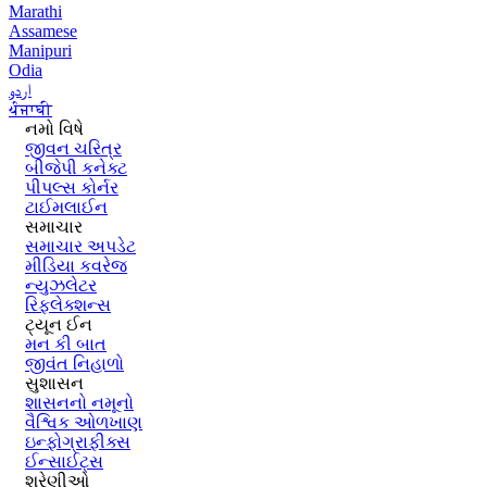
Marathi
Assamese
Manipuri
Odia
اردو
ਪੰਜਾਬੀ
નમો વિષે
જીવન ચરિત્ર
બીજેપી કનેક્ટ
પીપલ્સ કોર્નર
ટાઈમલાઈન
સમાચાર
સમાચાર અપડેટ
મીડિયા કવરેજ
ન્યુઝલેટર
રિફ્લેક્શન્સ
ટ્યૂન ઈન
મન કી બાત
જીવંત નિહાળો
સુશાસન
શાસનનો નમૂનો
વૈશ્વિક ઓળખાણ
ઇન્ફોગ્રાફીક્સ
ઈન્સાઈટ્સ
શ્રેણીઓ