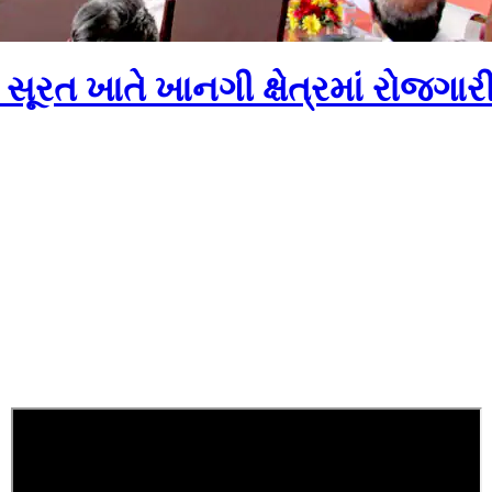
 સૂરત ખાતે ખાનગી ક્ષેત્રમાં રોજ