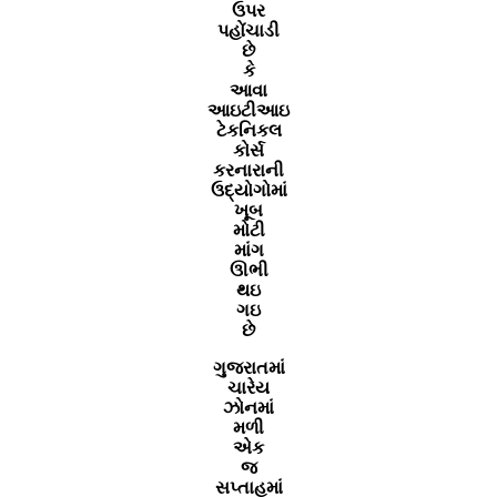
ઉપર
પહોંચાડી
છે
કે
આવા
આઇટીઆઇ
ટેકનિકલ
કોર્સ
કરનારાની
ઉદ્યોગોમાં
ખૂબ
મોટી
માંગ
ઊભી
થઇ
ગઇ
છે
ગુજરાતમાં
ચારેય
ઝોનમાં
મળી
એક
જ
સપ્તાહમાં