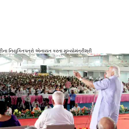
ારીના નિયુકિતપત્રો એનાયત કરતા મુખ્યોમંત્રીશ્રી