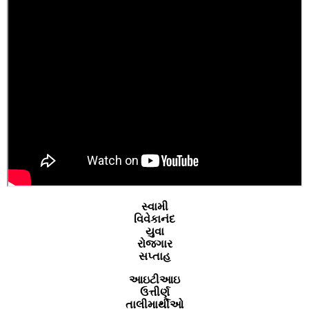
સ્‍વામી
વિવેકાનંદ
યુવા
રોજગાર
સપ્તાહ
આઇટીઆઇ
ઉત્તીર્ણ
તાલીમાર્થીઓ