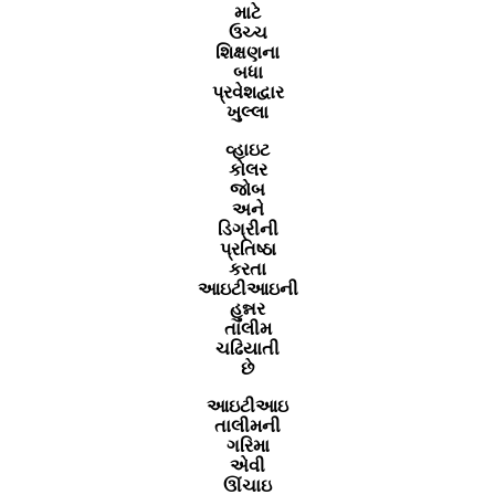
માટે
ઉચ્‍ચ
શિક્ષણના
બધા
પ્રવેશદ્વાર
ખુલ્લા
વ્‍હાઇટ
કોલર
જોબ
અને
ડિગ્રીની
પ્રતિષ્‍ઠા
કરતા
આઇટીઆઇની
હુન્નર
તાલીમ
ચઢિયાતી
છે
આઇટીઆઇ
તાલીમની
ગરિમા
એવી
ઊંચાઇ