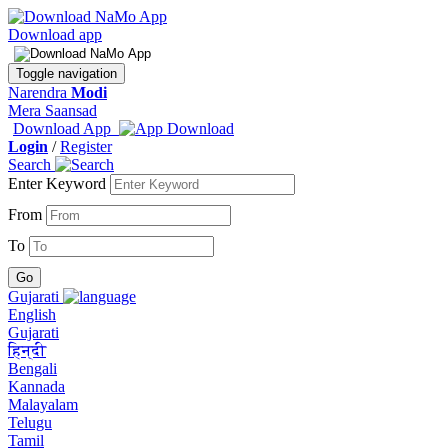
Download app
Toggle navigation
Narendra
Modi
Mera Saansad
Download App
Login
/
Register
Search
Enter Keyword
From
To
Gujarati
English
Gujarati
हिन्दी
Bengali
Kannada
Malayalam
Telugu
Tamil