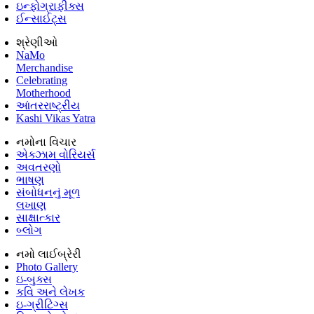
ઇન્ફોગ્રાફીક્સ
ઈન્સાઈટ્સ
શ્રેણીઓ
NaMo
Merchandise
Celebrating
Motherhood
આંતરરાષ્ટ્રીય
Kashi Vikas Yatra
નમોના વિચાર
એક્ઝામ વોરિયર્સ
અવતરણો
ભાષણ
સંબોધનનું મૂળ
લખાણ
સાક્ષાત્કાર
બ્લોગ
નમો લાઈબ્રેરી
Photo Gallery
ઇ-બુક્સ
કવિ અને લેખક
ઇ-ગ્રીટિંગ્સ