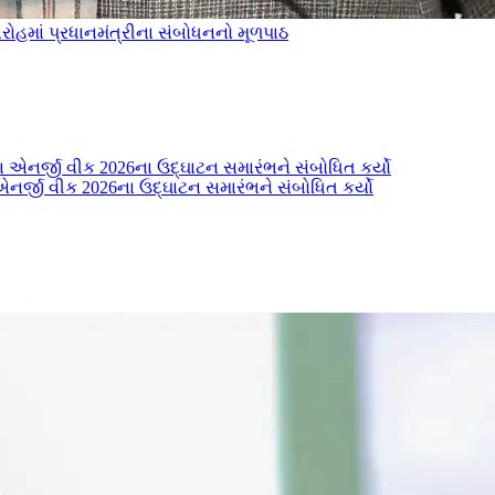
ારોહમાં પ્રધાનમંત્રીના સંબોધનનો મૂળપાઠ
યા એનર્જી વીક 2026ના ઉદ્ઘાટન સમારંભને સંબોધિત કર્યો