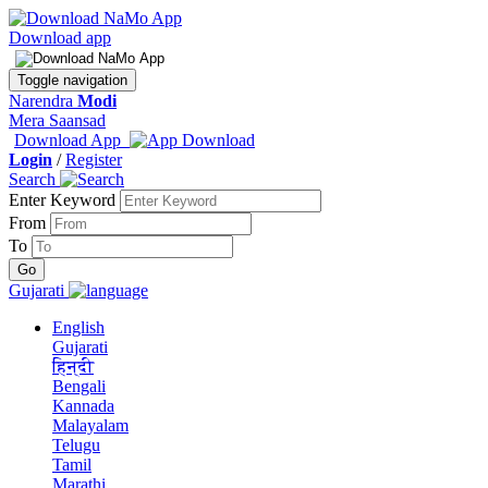
Download app
Toggle navigation
Narendra
Modi
Mera Saansad
Download App
Login
/
Register
Search
Enter Keyword
From
To
Gujarati
English
Gujarati
हिन्दी
Bengali
Kannada
Malayalam
Telugu
Tamil
Marathi