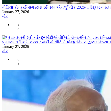
વીડિયો કોન્ફરન્સિંગ દ્વારા ઇન્ડિયા એનર્જી વીક 2026ના ઉદ્ઘાટન સમ
January 27, 2026
મોર
પ્રધાનમંત્રી શ્રી નરેન્દ્ર મોદીએ વીડિયો કોન્ફરન્સિંગ દ્વારા ઇન્ડિ
January 27, 2026
મોર