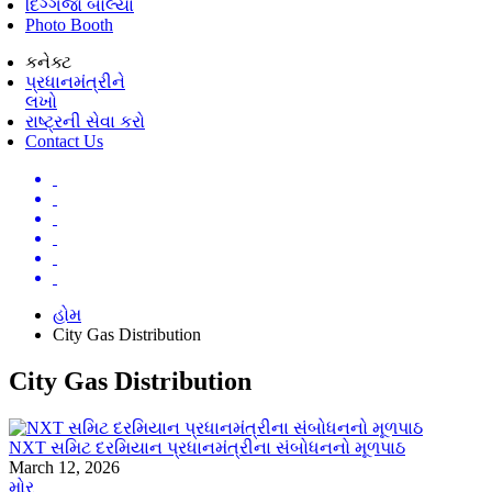
દિગ્ગજો બોલ્યા
Photo Booth
કનેક્ટ
પ્રધાનમંત્રીને
લખો
રાષ્ટ્રની સેવા કરો
Contact Us
હોમ
City Gas Distribution
City Gas Distribution
NXT સમિટ દરમિયાન પ્રધાનમંત્રીના સંબોધનનો મૂળપાઠ
March 12, 2026
મોર