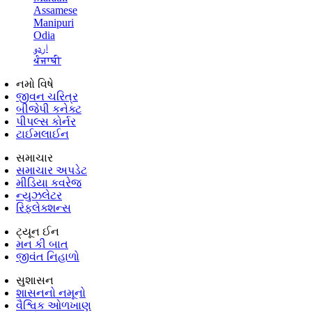
Assamese
Manipuri
Odia
اردو
ਪੰਜਾਬੀ
નમો વિષે
જીવન ચરિત્ર
બીજેપી કનેક્ટ
પીપલ્સ કોર્નર
ટાઈમલાઈન
સમાચાર
સમાચાર અપડેટ
મીડિયા કવરેજ
ન્યુઝલેટર
રિફ્લેક્શન્સ
ટ્યૂન ઈન
મન કી બાત
જીવંત નિહાળો
સુશાસન
શાસનનો નમૂનો
વૈશ્વિક ઓળખાણ