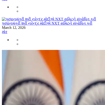
પ્રધાનમંત્રી શ્રી નરેન્દ્ર મોદીએ NXT સમિટને સંબોધિત કરી
March 12, 2026
મોર