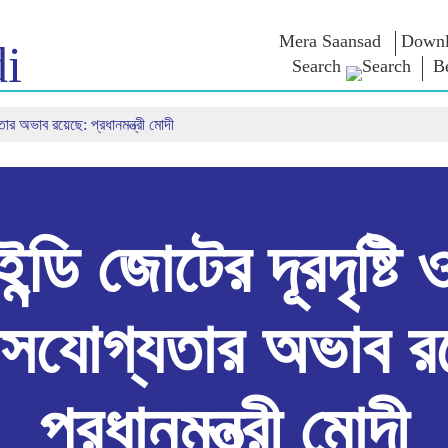
Mera Saansad
Downl
i
Search
B
যতার অভাব রয়েছে: প্রধানমন্ত্রী মোদী
শাসন
বিভাগ
এনএম চিন্ত
গভর্নেন্স প্যারাডাইম
NaMo Merchandise
এক্সাম ওয়ারিয়
ুন
গ্লোবাল রেকগনিশন
Celebrating
উদ্ধৃতি
Motherhood
ইনফোগ্রাফিকস
ভাষণসমূহ
আন্তর্জাতিক
ইনসাইটস
ভাষণের মূল পা
Kashi Vikas Yatra
সাক্ষাৎকার
ইন্ডি জোটের দূরদৃষ্টি 
ব্লগ
বাসযোগ্যতার অভাব রয
প্রধানমন্ত্রী মোদী