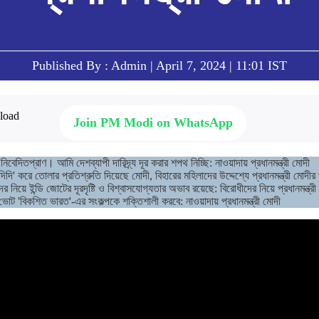
Published By : Admin | April 7, 2024 | 11:01 IST
Join PM Modi on WhatsApp
িবেদিতপ্রাণ। আমি দেশব্যাপী দারিদ্র্য দূর করার শপথ নিচ্ছি: নাওয়াদায় প্রধানমন্ত্রী মোদী
ি' করে তোলার প্রতিশ্রুতি দিয়েছে মোদী, বিহারের মহিলাদের উদ্দেশ্যে প্রধানমন্ত্রী মোদীর 
র নিয়ে ইন্ডি জোটের দূরদৃষ্টি ও বিশ্বাসযোগ্যতার অভাব রয়েছে: বিরোধীদের নিয়ে প্রধানমন্ত্রী
ি ভোট 'বিকশিত ভারত'-এর সংকল্পকে শক্তিশালী করবে: নাওয়াদায় প্রধানমন্ত্রী মোদী