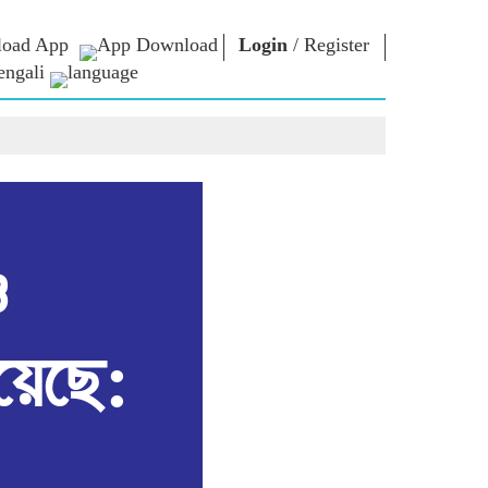
oad App
Login
/
Register
engali
া ভাবনা
এনএম লাইব্রেরি
সংযোগ করুন
রস
Photo Gallery
প্রধানমন্ত্রীকে লিখুন
ই-বুকস
জাতির সেবা করুন
কবি ও লেখক
Contact Us
ঠ
ই-গ্রিটিংস
স্টলওয়ার্টস
ও
Photo Booth
়েছে: