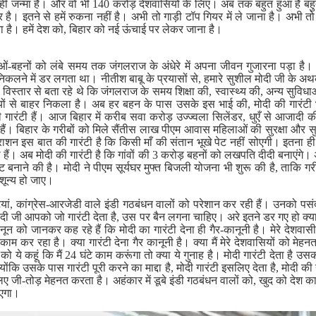
 ही जन्मा है। और वो भी 140 करोड़ देशवासियों के लिए। अब तक बहुत हुआ है बह
 है। इतने से हमें रुकना नहीं है। अभी तो गाड़ी टॉप गियर में ले जाना है। अभी त
है। हमें देश को, बिहार को नई ऊंचाई पर लेकर जाना है।
ं-बहनों को लंबे समय तक जंगलराज के अंधेरे में अपना जीवन गुजारना पड़ा है।
कलने में डर लगता था। नीतीश बाबू के प्रयासों से, हमारे सुशील मोदी जी के अ
िस्तार से बता रहे थे कि जंगलराज के समय शिक्षा की, स्वास्थ्य की, अन्य सुवि
ितियों से बाहर निकला है। अब हर बहन के पास उसके इस भाई की, मोदी की गारंटी
ारंटी हैं। आज बिहार में करीब सवा करोड़ उज्ज्वला सिलेंडर, धुएँ से आजादी की 
हैं। बिहार के गरीबों को मिले सैंतीस लाख पीएम आवास महिलाओं की सुरक्षा और सुव
राशन इस बात की गारंटी है कि किसी माँ की संतान भूखे पेट नहीं सोएगी। इतना ही 
ैं। अब मोदी की गारंटी है कि गांवों की 3 करोड़ बहनों को लखपति दीदी बनाएंगे।
बनाने की है। मोदी ने पीएम सूर्यघर मुफ्त बिजली योजना भी शुरू की है, ताकि गर
शून्य हो जाए।
ियां, कांग्रेस-आरजेडी वाले इंडी गठबंधन वालों को परेशान कर रही हैं। उनको पसंद
ोदी जी आपको जो गारंटी देता है, उस पर बैन लगना चाहिए। अरे इतने डर गए हो क्या
ानून को जानकर कह रहे हैं कि मोदी का गारंटी देना ही गैर-कानूनी है। मेरे देशव
काम कर रहा है। क्या गारंटी देना गैर कानूनी है। क्या मैं मेरे देशवासियों को मेहनत 
ं को ये कहूं कि मैं 24 घंटे काम करूंगा तो क्या ये गुनाह है। मोदी गारंटी देता है उ
्योंकि उसके पास गारंटी पूरी करने का माद्दा है, मोदी गारंटी इसलिए देता है, मोदी 
े लिए जी-तोड़ मेहनत करता है। अहंकार में डूबे इंडी गठबंधन वालों को, खुद को देश
आएगा।