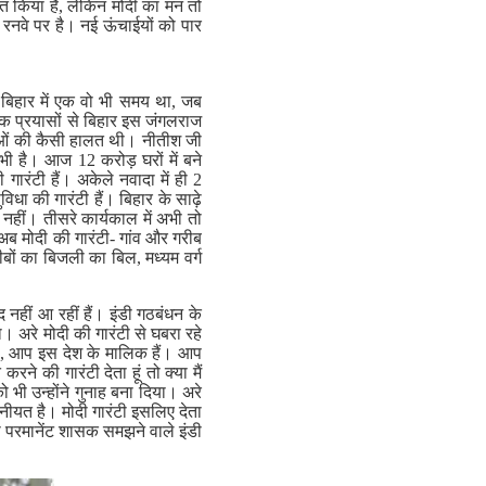
ुत किया है, लेकिन मोदी का मन तो
ो रनवे पर है। नई ऊंचाईयों को पार
 बिहार में एक वो भी समय था, जब
थक प्रयासों से बिहार इस जंगलराज
धाओं की कैसी हालत थी। नीतीश जी
 भी है। आज 12 करोड़ घरों में बने
गारंटी हैं। अकेले नवादा में ही 2
िधा की गारंटी हैं। बिहार के साढ़े
नहीं। तीसरे कार्यकाल में अभी तो
 अब मोदी की गारंटी- गांव और गरीब
ीबों का बिजली का बिल, मध्यम वर्ग
 नहीं आ रहीं हैं। इंडी गठबंधन के
। अरे मोदी की गारंटी से घबरा रहे
ासी, आप इस देश के मालिक हैं। आप
करने की गारंटी देता हूं तो क्या मैं
सको भी उन्होंने गुनाह बना दिया। अरे
की नीयत है। मोदी गारंटी इसलिए देता
 का परमानेंट शासक समझने वाले इंडी