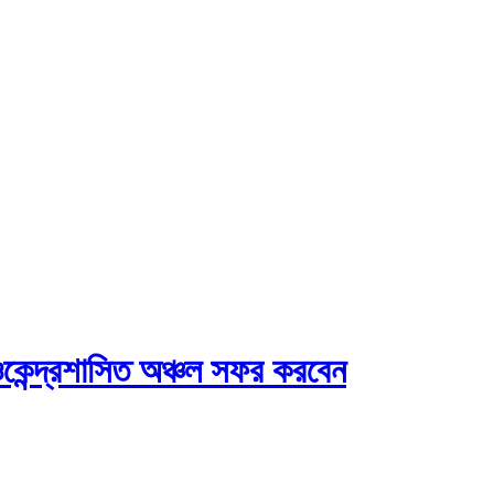
 ওকেন্দ্রশাসিত অঞ্চল সফর করবেন