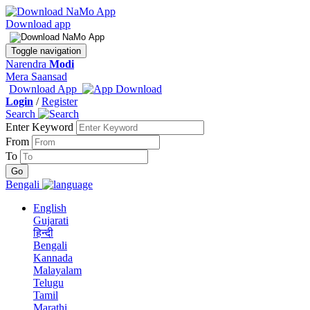
Download app
Toggle navigation
Narendra
Modi
Mera Saansad
Download App
Login
/
Register
Search
Enter Keyword
From
To
Bengali
English
Gujarati
हिन्दी
Bengali
Kannada
Malayalam
Telugu
Tamil
Marathi