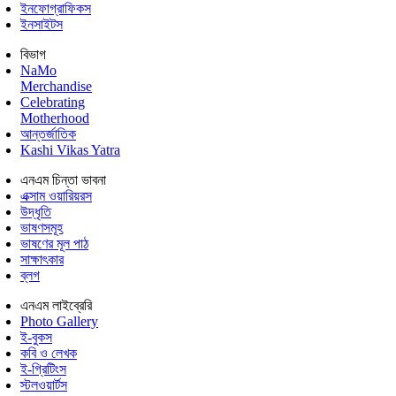
ইনফোগ্রাফিকস
ইনসাইটস
বিভাগ
NaMo
Merchandise
Celebrating
Motherhood
আন্তর্জাতিক
Kashi Vikas Yatra
এনএম চিন্তা ভাবনা
এক্সাম ওয়ারিয়রস
উদ্ধৃতি
ভাষণসমূহ
ভাষণের মূল পাঠ
সাক্ষাৎকার
ব্লগ
এনএম লাইব্রেরি
Photo Gallery
ই-বুকস
কবি ও লেখক
ই-গ্রিটিংস
স্টলওয়ার্টস