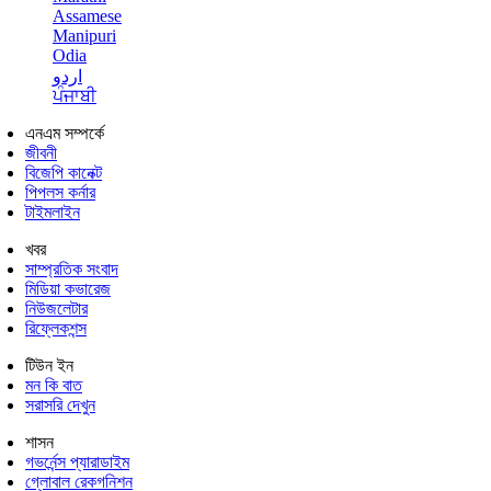
Assamese
Manipuri
Odia
اردو
ਪੰਜਾਬੀ
এনএম সম্পর্কে
জীবনী
বিজেপি কানেক্ট
পিপলস কর্নার
টাইমলাইন
খবর
সাম্প্রতিক সংবাদ
মিডিয়া কভারেজ
নিউজলেটার
রিফ্লেকশন্স
টিউন ইন
মন কি বাত
সরাসরি দেখুন
শাসন
গভর্নেন্স প্যারাডাইম
গ্লোবাল রেকগনিশন