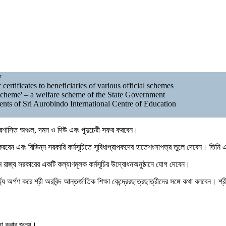
y
tificates to beneficiaries of various official schemes
cheme' – a welfare scheme of the State Government
nts of Sri Aurobindo International Centre of Education
 কেন্দ্রশাসিত অঞ্চল, দমন ও দিউ এবং পুদুচেরী সফর করবেন।
চনা করবেন এবং বিভিন্ন সরকারি কর্মসূচিতে সুবিধাপ্রাপকদের হাতেশংসাপত্র তুলে দেবেন।
নামে রাজ্য সরকারের একটি কল্যাণমূলক কর্মসূচির উদ্বোধনঅনুষ্ঠানে যোগ দেবেন।
্পার্ঘ্য অর্পণ করে শ্রী অরবিন্দ আন্তর্জাতিক শিক্ষা কেন্দ্রেরছাত্রছাত্রীদের সঙ্গে কথা বল
সূচনা করার জন্য।