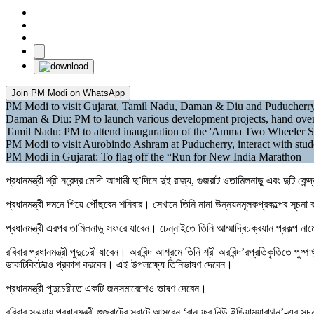
Join PM Modi on WhatsApp
PM Modi to visit Gujarat, Tamil Nadu, Daman & Diu and Puducherr
Daman & Diu: PM to launch various development projects, hand over cer
Tamil Nadu: PM to attend inauguration of the 'Amma Two Wheeler S
PM Modi to visit Aurobindo Ashram at Puducherry, interact with stude
PM Modi in Gujarat: To flag off the “Run for New India Marathon
প্রধানমন্ত্রী শ্রী নরেন্দ্র মোদী আগামী দু’দিনে দুই রাজ্য, গুজরাট ওতামিলনাডু এবং দুটি
প্রধানমন্ত্রী দমনে গিয়ে পৌঁছবেন শনিবার। সেখানে তিনি নানা উন্নয়নমূলকপ্রকল্পের সূ
প্রধানমন্ত্রী এরপর তামিলনাডু সফরে যাবেন। চেন্নাইতে তিনি আম্মাদ্বিচক্রযান প্রকল্প 
রবিবার প্রধানমন্ত্রী পুদুচেরী যাবেন। অরবিন্দ আশ্রমে তিনি শ্রী অরবিন্দ’রপ্রতিকৃতিতে পুষ
ডাকটিকিটেরও প্রকাশ করবেন। এই উপলক্ষ্যে তিনিভাষণ দেবেন।
প্রধানমন্ত্রী পুদুচেরীতে একটি জনসমাবেশেও ভাষণ দেবেন।
রবিবার সন্ধ্যায় প্রধানমন্ত্রী গুজরাটের সুরাটে আসবেন ‘রান ফর নিউ ইন্ডিয়াম্যারাথন’-এর 