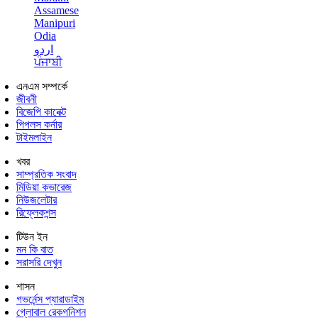
Assamese
Manipuri
Odia
اردو
ਪੰਜਾਬੀ
এনএম সম্পর্কে
জীবনী
বিজেপি কানেক্ট
পিপলস কর্নার
টাইমলাইন
খবর
সাম্প্রতিক সংবাদ
মিডিয়া কভারেজ
নিউজলেটার
রিফ্লেকশন্স
টিউন ইন
মন কি বাত
সরাসরি দেখুন
শাসন
গভর্নেন্স প্যারাডাইম
গ্লোবাল রেকগনিশন