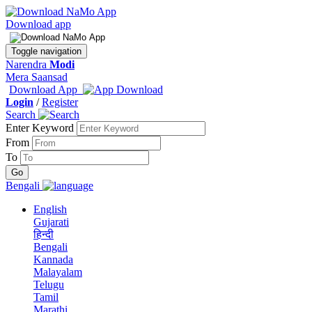
Download app
Toggle navigation
Narendra
Modi
Mera Saansad
Download App
Login
/
Register
Search
Enter Keyword
From
To
Bengali
English
Gujarati
हिन्दी
Bengali
Kannada
Malayalam
Telugu
Tamil
Marathi