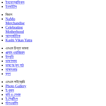
ইনফোগ্রাফিকস
ইনসাইটস
বিভাগ
NaMo
Merchandise
Celebrating
Motherhood
আন্তর্জাতিক
Kashi Vikas Yatra
এনএম চিন্তা ভাবনা
এক্সাম ওয়ারিয়রস
উদ্ধৃতি
ভাষণসমূহ
ভাষণের মূল পাঠ
সাক্ষাৎকার
ব্লগ
এনএম লাইব্রেরি
Photo Gallery
ই-বুকস
কবি ও লেখক
ই-গ্রিটিংস
স্টলওয়ার্টস