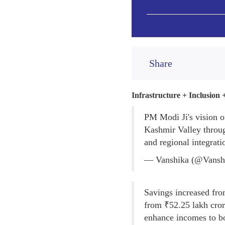
Share
Infrastructure + Inclusio
PM Modi Ji's vision of
Kashmir Valley throug
and regional integrati
— Vanshika (@Vansh
Savings increased fr
from ₹52.25 lakh cror
enhance incomes to b