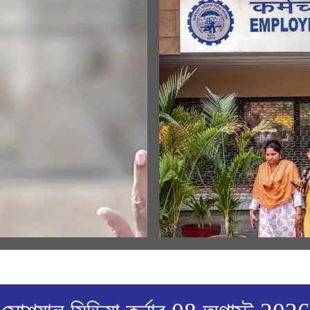
িয় ভাষণ
MEDIA COVERAGE
 জন্মভূমি মন্দিরের ধ্বজারোহণ উৎসবে
EPFO settles 8.3 crore claims in
্ত্রীর বক্তব্যের বাংলা অনুবাদ
FY26; cheque leaf upload refo
benefits 7 crore members, says
w All
View All