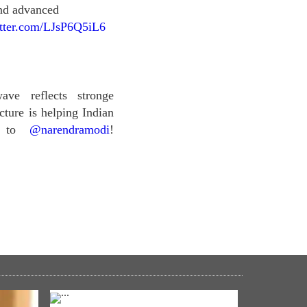
and advanced
itter.com/LJsP6Q5iL6
ave reflects stronge
cture is helping Indian
ks to
@narendramodi
!