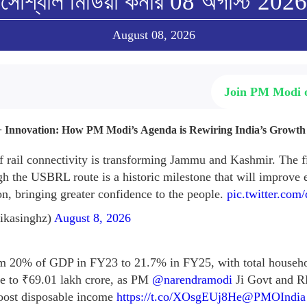
সোশ্যাল মিডিয়া কর্নার 08 অগাস্ট 2026
August 08, 2026
Join PM Modi
n + Innovation: How PM Modi’s Agenda is Rewiring India’s Growth
 rail connectivity is transforming Jammu and Kashmir. The fir
h the USBRL route is a historic milestone that will improve e
on, bringing greater confidence to the people.
pic.twitter.co
ikasinghz)
August 8, 2026
om 20% of GDP in FY23 to 21.7% in FY25, with total househ
e to ₹69.01 lakh crore, as PM
@narendramodi
Ji Govt and R
oost disposable income
https://t.co/XOsgEUj8He
@PMOIndia