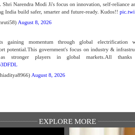
. Shri Narendra Modi Ji's focus on innovation, self-reliance 
ing India build safer, smarter and future-ready. Kudos!!
pic.tw
hruti58)
August 8, 2026
rts gaining momentum through global electrification w
t potential.This government's focus on industry & infrastru
 as stronger players in global markets.All than
kp3DFDL
hiaditya8966)
August 8, 2026
EXPLORE MORE