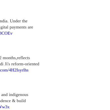
India. Under the
igital payments are
aN8COEv
 2 months,reflects
i Ji's reform-oriented
r.com/4H2Isyrlhs
h and indigenous
endence & build
NWw3x