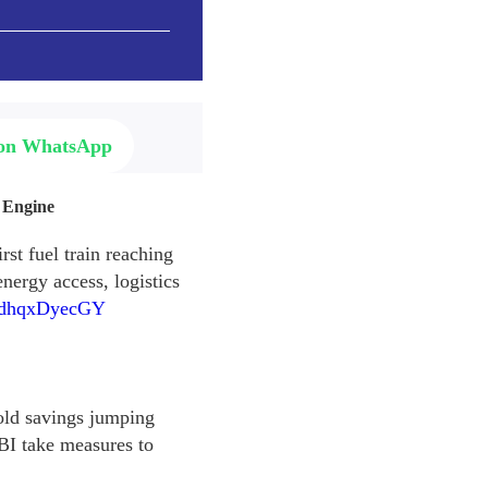
 on WhatsApp
 Engine
st fuel train reaching
nergy access, logistics
m/dhqxDyecGY
old savings jumping
BI take measures to