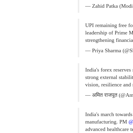
— Zahid Patka (Modi
UPI remaining free for
leadership of Prime M
strengthening financia
— Priya Sharma (@S
India's forex reserves
strong external stabi
vision, resilience an
— अमित राजपूत (@Am
India's march towards
manufacturing. PM
@
advanced healthcare te