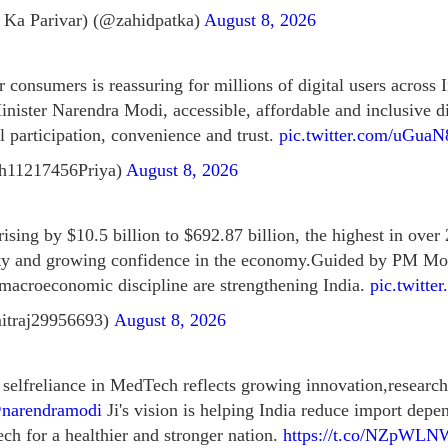
 Ka Parivar) (@zahidpatka)
August 8, 2026
 consumers is reassuring for millions of digital users across 
inister Narendra Modi, accessible, affordable and inclusive d
l participation, convenience and trust.
pic.twitter.com/uGu
h11217456Priya)
August 8, 2026
 rising by $10.5 billion to $692.87 billion, the highest in over
lity and growing confidence in the economy.Guided by PM Mod
d macroeconomic discipline are strengthening India.
pic.twitte
itraj29956693)
August 8, 2026
 selfreliance in MedTech reflects growing innovation,researc
narendramodi
Ji's vision is helping India reduce import dep
ch for a healthier and stronger nation.
https://t.co/NZpWL