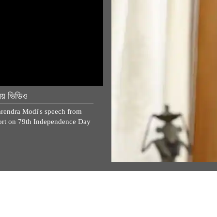
িয় ভিডিও
বৈশিষ্ট্যযুক্ত গল্প
rendra Modi's speech from
প্রধানমন্ত্রী মোদীর 'মন কি বাত'-এর জন্
rt on 79th Independence Day
চিন্তা-ভাবনা ও পরামর্শ শেয়ার করুন…
View All
r curiosity alive in life: PM Mo