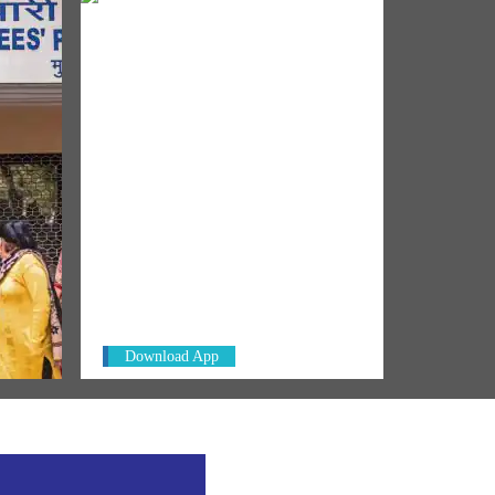
NM ON THE GO
Always be the first to hear from the
rm
PM. Get the App Now!
 govt
Download App