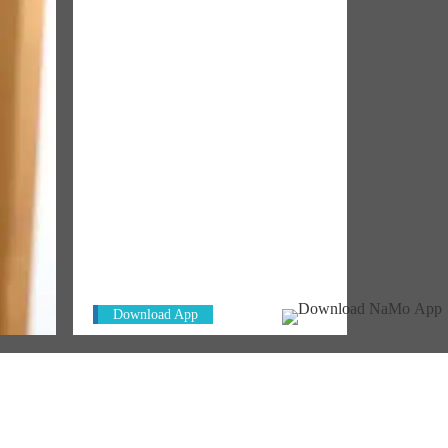
NM ON THE GO
য আপনার
Always be the first to hear from the
PM. Get the App Now!
Download App
di at IIT