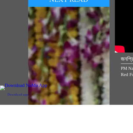
জনপ্র
PM Na
Red Fo
Keep your curiosity alive in life: PM
Modi at IIT Delhi Convocation
Ceremony ( August 08, 2026)
Download app
Keep you