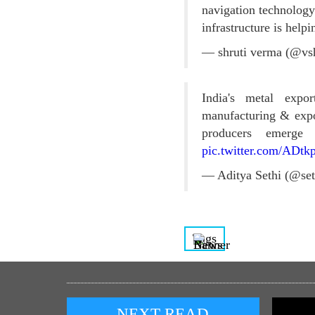
navigation technology
infrastructure is help
— shruti verma (@vs
India's metal expo
manufacturing & expor
producers emerge
pic.twitter.com/ADt
— Aditya Sethi (@set
Tags
NEXT READ