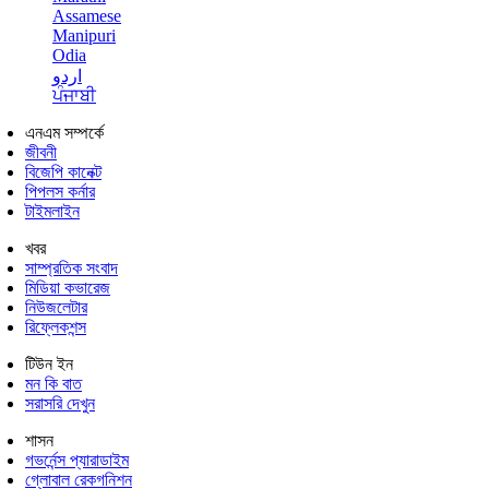
Assamese
Manipuri
Odia
اردو
ਪੰਜਾਬੀ
এনএম সম্পর্কে
জীবনী
বিজেপি কানেক্ট
পিপলস কর্নার
টাইমলাইন
খবর
সাম্প্রতিক সংবাদ
মিডিয়া কভারেজ
নিউজলেটার
রিফ্লেকশন্স
টিউন ইন
মন কি বাত
সরাসরি দেখুন
শাসন
গভর্নেন্স প্যারাডাইম
গ্লোবাল রেকগনিশন