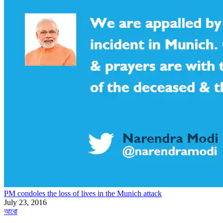
PM condoles the loss of lives in the Munich attack
July 23, 2016
আরো