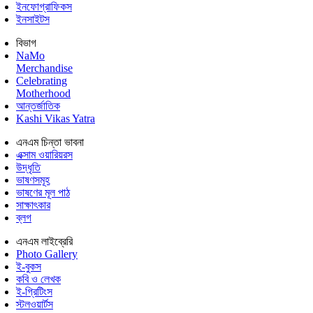
ইনফোগ্রাফিকস
ইনসাইটস
বিভাগ
NaMo
Merchandise
Celebrating
Motherhood
আন্তর্জাতিক
Kashi Vikas Yatra
এনএম চিন্তা ভাবনা
এক্সাম ওয়ারিয়রস
উদ্ধৃতি
ভাষণসমূহ
ভাষণের মূল পাঠ
সাক্ষাৎকার
ব্লগ
এনএম লাইব্রেরি
Photo Gallery
ই-বুকস
কবি ও লেখক
ই-গ্রিটিংস
স্টলওয়ার্টস