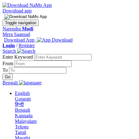
Download app
Toggle navigation
Narendra
Modi
Mera Saansad
Download App
Login
/
Register
Search
Enter Keyword
From
To
Bengali
English
Gujarati
हिन्दी
Bengali
Kannada
Malayalam
Telugu
Tamil
Marathi