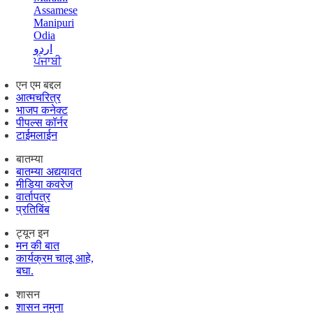
Assamese
Manipuri
Odia
اردو
ਪੰਜਾਬੀ
एन एम बद्दल
आत्मचरित्र
भाजप कनेक्ट
पीपल्स कॉर्नर
टाईमलाईन
बातम्या
बातम्या अद्ययावत
मीडिया कवरेज
वार्तापत्र
प्रतिबिंब
ट्यून इन
मन की बात
कार्यक्रम चालू आहे,
बघा.
शासन
शासन नमुना