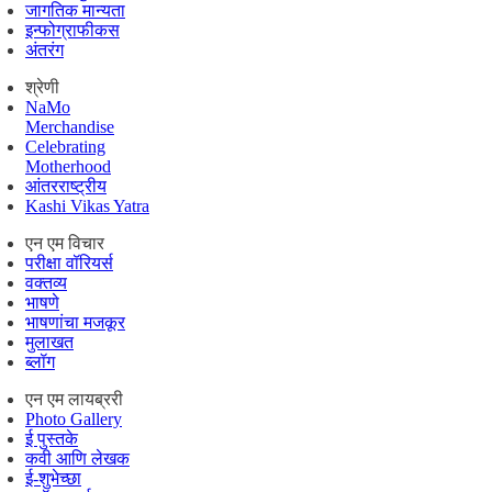
जागतिक मान्यता
इन्फोग्राफीकस
अंतरंग
श्रेणी
NaMo
Merchandise
Celebrating
Motherhood
आंतरराष्ट्रीय
Kashi Vikas Yatra
एन एम विचार
परीक्षा वॉरियर्स
वक्तव्य
भाषणे
भाषणांचा मजकूर
मुलाखत
ब्लॉग
एन एम लायब्ररी
Photo Gallery
ई पुस्तके
कवी आणि लेखक
ई-शुभेच्छा