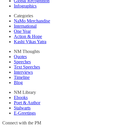
Global Recognition
Infographics
Categories
NaMo Merchandise
International
One Year
Action & Hope
Kashi Vikas Yatra
NM Thoughts
Quotes
Speeches
Text Speeches
Interviews
Timeline
Blog
NM Library
Ebooks
Poet & Author
Stalwarts
E-Greetings
Connect with the PM