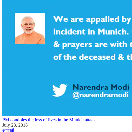
PM condoles the loss of lives in the Munich attack
July 23, 2016
आणखी