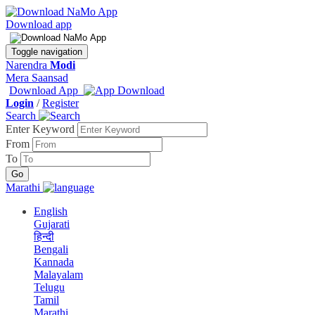
Download app
Toggle navigation
Narendra
Modi
Mera Saansad
Download App
Login
/
Register
Search
Enter Keyword
From
To
Marathi
English
Gujarati
हिन्दी
Bengali
Kannada
Malayalam
Telugu
Tamil
Marathi