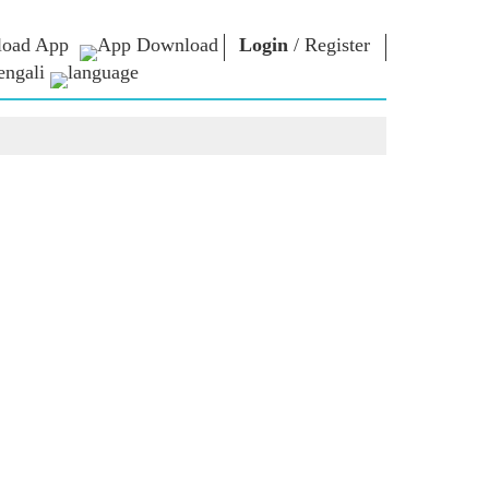
oad App
Login
/
Register
engali
া ভাবনা
এনএম লাইব্রেরি
সংযোগ করুন
রস
Photo Gallery
প্রধানমন্ত্রীকে লিখুন
ই-বুকস
জাতির সেবা করুন
কবি ও লেখক
Contact Us
ঠ
ই-গ্রিটিংস
স্টলওয়ার্টস
Photo Booth