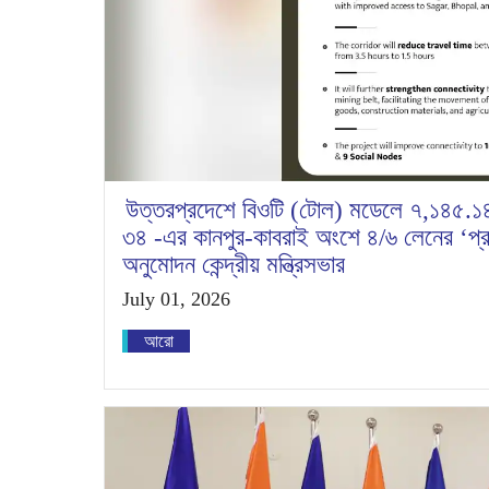
উত্তরপ্রদেশে বিওটি (টোল) মডেলে ৭,১৪৫.১৪
৩৪ -এর কানপুর-কাবরাই অংশে ৪/৬ লেনের ‘প্রবে
অনুমোদন কেন্দ্রীয় মন্ত্রিসভার
July 01, 2026
আরো