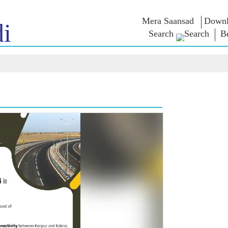
Mera Saansad
Downl
i
Search
B
শাসন
বিভাগ
এনএম চিন্ত
গভর্নেন্স প্যারাডাইম
NaMo Merchandise
এক্সাম ওয়ারিয়
ুন
গ্লোবাল রেকগনিশন
Celebrating
উদ্ধৃতি
Motherhood
ইনফোগ্রাফিকস
ভাষণসমূহ
আন্তর্জাতিক
ইনসাইটস
ভাষণের মূল পা
Kashi Vikas Yatra
সাক্ষাৎকার
ব্লগ