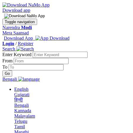
Download app
Toggle navigation
Narendra
Modi
Mera Saansad
Download App
Login
/
Register
Search
Enter Keyword
From
To
Bengali
English
Gujarati
हिन्दी
Bengali
Kannada
Malayalam
Telugu
Tamil
Marathi