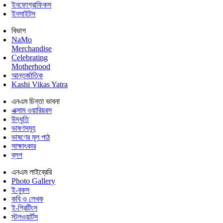
ইনফোগ্রাফিকস
ইনসাইটস
বিভাগ
NaMo
Merchandise
Celebrating
Motherhood
আন্তর্জাতিক
Kashi Vikas Yatra
এনএম চিন্তা ভাবনা
এক্সাম ওয়ারিয়রস
উদ্ধৃতি
ভাষণসমূহ
ভাষণের মূল পাঠ
সাক্ষাৎকার
ব্লগ
এনএম লাইব্রেরি
Photo Gallery
ই-বুকস
কবি ও লেখক
ই-গ্রিটিংস
স্টলওয়ার্টস