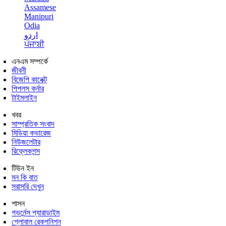
Assamese
Manipuri
Odia
اردو
ਪੰਜਾਬੀ
এনএম সম্পর্কে
জীবনী
বিজেপি কানেক্ট
পিপলস কর্নার
টাইমলাইন
খবর
সাম্প্রতিক সংবাদ
মিডিয়া কভারেজ
নিউজলেটার
রিফ্লেকশন্স
টিউন ইন
মন কি বাত
সরাসরি দেখুন
শাসন
গভর্নেন্স প্যারাডাইম
গ্লোবাল রেকগনিশন