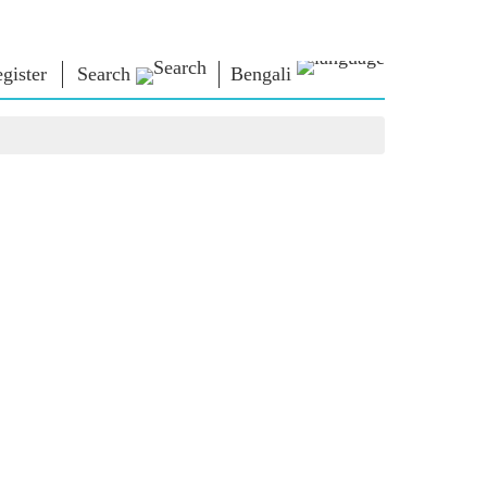
gister
Search
Bengali
া ভাবনা
এনএম লাইব্রেরি
সংযোগ করুন
রস
Photo Gallery
প্রধানমন্ত্রীকে লিখুন
ই-বুকস
জাতির সেবা করুন
কবি ও লেখক
Contact Us
ঠ
ই-গ্রিটিংস
স্টলওয়ার্টস
Photo Booth