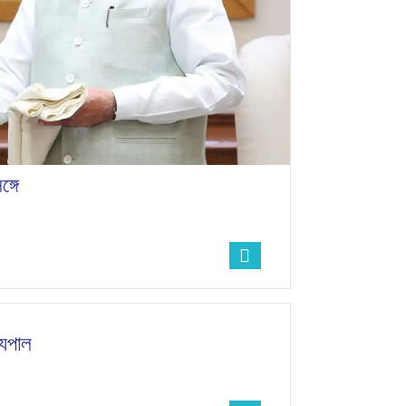
্গে
জ্যপাল