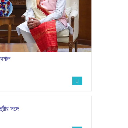
জ্যপাল
রীর সঙ্গে