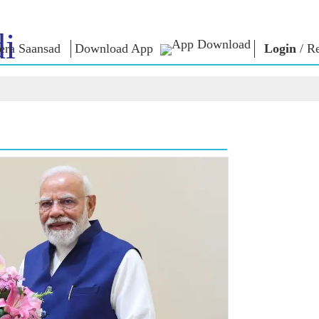
i
ra Saansad
Download App
Login
/
Re
শাসন
বিভাগ
এনএম চিন্ত
গভর্নেন্স প্যারাডাইম
NaMo Merchandise
এক্সাম ওয়ারিয়
ুন
গ্লোবাল রেকগনিশন
Celebrating
উদ্ধৃতি
Motherhood
ইনফোগ্রাফিকস
ভাষণসমূহ
আন্তর্জাতিক
ইনসাইটস
ভাষণের মূল পা
Kashi Vikas Yatra
সাক্ষাৎকার
ব্লগ