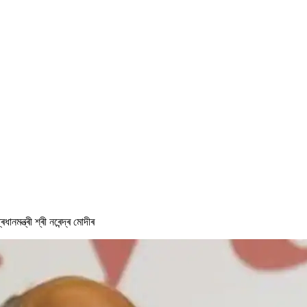
মন্ত্ৰী শ্ৰী নৰেন্দ্ৰ মোদীৰ