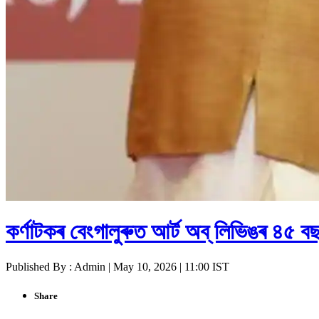
কৰ্ণাটকৰ বেংগালুৰুত আৰ্ট অব্ লিভিঙৰ ৪৫ বছৰী
Published By : Admin | May 10, 2026 | 11:00 IST
Share