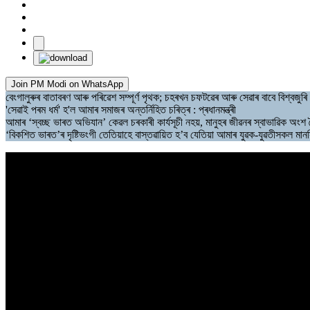
Join PM Modi on WhatsApp
বেংগালুৰুৰ বাতাবৰণ আৰু পৰিৱেশ সম্পূৰ্ণ পৃথক; চহৰখন চফটৱেৰ আৰু সেৱাৰ বাবে বিশ্বজুৰি 
'সেৱাই পৰম ধৰ্ম' হ'ল আমাৰ সমাজৰ অন্তৰ্নিহিত চৰিত্ৰ : প্ৰধানমন্ত্ৰী
আমাৰ ‘স্বচ্ছ ভাৰত অভিযান’ কেৱল চৰকাৰী কাৰ্যসূচী নহয়, মানুহৰ জীৱনৰ স্বাভাৱিক অংশ হ
‘বিকশিত ভাৰত’ৰ দৃষ্টিভংগী তেতিয়াহে বাস্তৱায়িত হ’ব যেতিয়া আমাৰ যুৱক-যুৱতীসকল মান