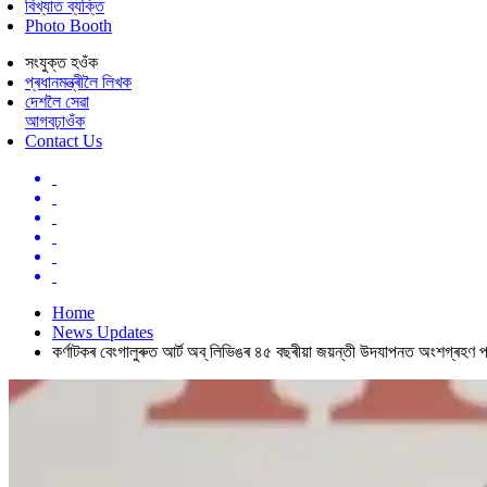
বিখ্যাত ব্যক্তি
Photo Booth
সংযুক্ত হওঁক
প্ৰধানমন্ত্ৰীলৈ লিখক
দেশলৈ সেৱা
আগবঢ়াওঁক
Contact Us
Home
News Updates
কৰ্ণাটকৰ বেংগালুৰুত আৰ্ট অব্ লিভিঙৰ ৪৫ বছৰীয়া জয়ন্তী উদযাপনত অংশগ্ৰহণ প্ৰধান