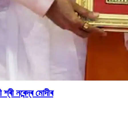
শ্ৰী নৰেন্দ্ৰ মোদীৰ