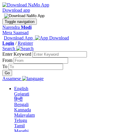
Download app
Toggle navigation
Narendra
Modi
Mera Saansad
Download App
Login
/
Register
Search
Enter Keyword
From
To
Assamese
English
Gujarati
हिन्दी
Bengali
Kannada
Malayalam
Telugu
Tamil
Marathi