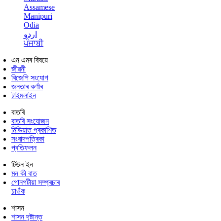
Assamese
Manipuri
Odia
اردو
ਪੰਜਾਬੀ
এন এমৰ বিষয়ে
জীৱনী
বিজেপি সংযোগ
জনতাৰ কৰ্ণাৰ
টাইমলাইন
বাতৰি
বাতৰি সংযোজন
মিডিয়াত প্ৰকাশিত
সংবাদপত্ৰিকা
প্ৰতিফলন
টিউন ইন
মন কী বাত
পোনপটীয়া সম্প্ৰচাৰ
চাওঁক
শাসন
শাসন দৃষ্টান্ত