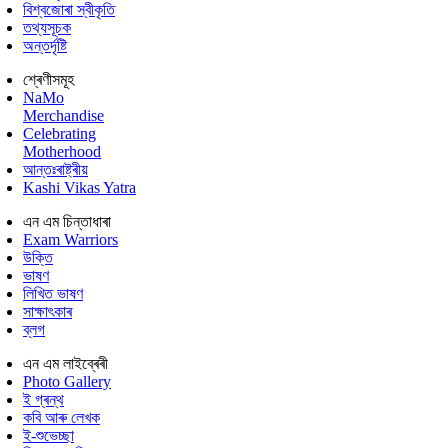
বিশ্বজোৰা স্বীকৃতি
তথ্যসূচক
অন্তৰ্দৃষ্টি
শ্ৰেণীসমূহ
NaMo
Merchandise
Celebrating
Motherhood
আন্তঃৰাষ্ট্ৰীয়
Kashi Vikas Yatra
এন এম চিন্তাধাৰা
Exam Warriors
উক্তি
ভাষণ
লিখিত ভাষণ
সাক্ষাৎকাৰ
ব্লগ
এন এম লাইব্ৰেৰী
Photo Gallery
ই গ্ৰন্থ
কবি আৰু লেখক
ই-শুভেচ্ছা