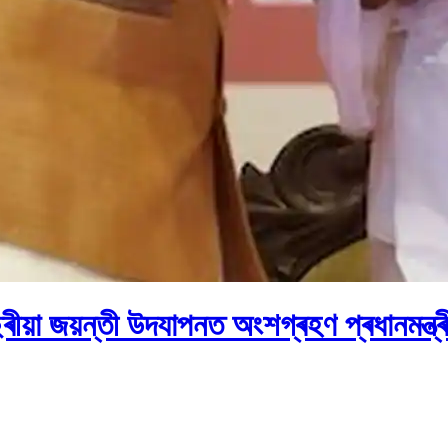
য়া জয়ন্তী উদযাপনত অংশগ্ৰহণ প্ৰধানমন্ত্ৰী 