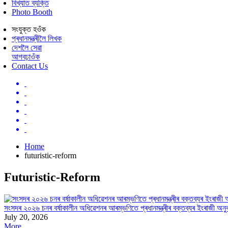
বিখ্যাত ব্যক্তি
Photo Booth
সংযুক্ত হওঁক
প্ৰধানমন্ত্ৰীলৈ লিখক
দেশলৈ সেৱা
আগবঢ়াওঁক
Contact Us
Home
futuristic-reform
Futuristic-Reform
সংসদৰ ২০২৬ চনৰ বৰ্ষাকালীন অধিৱেশনৰ আৰম্ভণিতে প্ৰধানমন্ত্ৰীৰ বক্তব্যৰ ইংৰাজী অনু
July 20, 2026
More