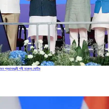
প্ৰধানমন্ত্ৰী শ্ৰী নৰেন্দ্ৰ মোদীৰ