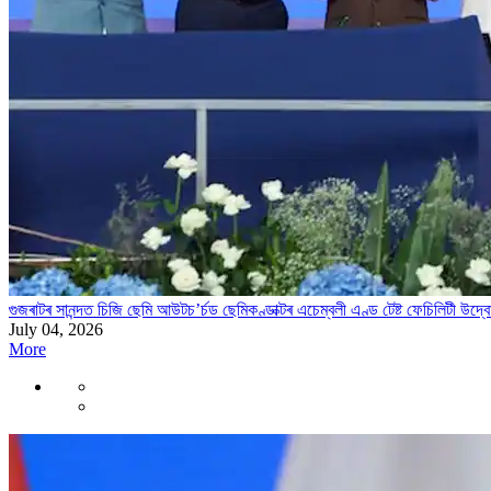
গুজৰাটৰ সানন্দত চিজি ছেমি আউটচ’ৰ্চড ছেমিকণ্ডাক্টৰ এচেম্বলী এণ্ড টেষ্ট ফেচিলিটী উদ্বোধন 
July 04, 2026
More