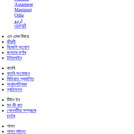
Assamese
Manipuri
Odia
اردو
ਪੰਜਾਬੀ
এন এমৰ বিষয়ে
জীৱনী
বিজেপি সংযোগ
জনতাৰ কৰ্ণাৰ
টাইমলাইন
বাতৰি
বাতৰি সংযোজন
মিডিয়াত প্ৰকাশিত
সংবাদপত্ৰিকা
প্ৰতিফলন
টিউন ইন
মন কী বাত
পোনপটীয়া সম্প্ৰচাৰ
চাওঁক
শাসন
শাসন দৃষ্টান্ত