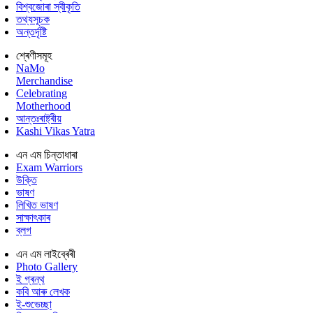
বিশ্বজোৰা স্বীকৃতি
তথ্যসূচক
অন্তৰ্দৃষ্টি
শ্ৰেণীসমূহ
NaMo
Merchandise
Celebrating
Motherhood
আন্তঃৰাষ্ট্ৰীয়
Kashi Vikas Yatra
এন এম চিন্তাধাৰা
Exam Warriors
উক্তি
ভাষণ
লিখিত ভাষণ
সাক্ষাৎকাৰ
ব্লগ
এন এম লাইব্ৰেৰী
Photo Gallery
ই গ্ৰন্থ
কবি আৰু লেখক
ই-শুভেচ্ছা