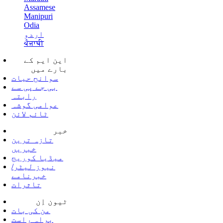
Assamese
Manipuri
Odia
اردو
ਪੰਜਾਬੀ
این ایم کے
بارے میں
سوانح حیات
بی جے پی سے
رابتہ
عوامی گوشہ
ٹائم لائن
خبر
تازہ ترین
خبریں
میڈیا کوریج
نیوز لیٹر/
خبرنامے
تاثرات
ٹیون اِن
من کی بات
براہ راست