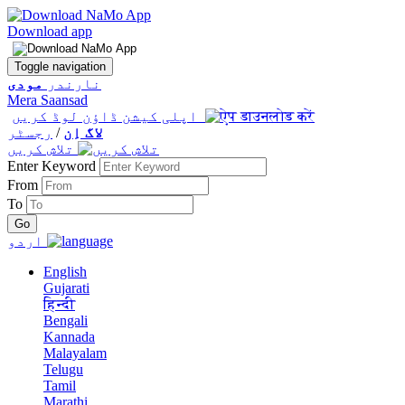
Download app
Toggle navigation
نارندر
مودی
Mera Saansad
اپلی کیشن ڈاؤن لوڈ کریں
لاگ اِن
/
رجسٹر
تلاش کریں
Enter Keyword
From
To
اردو
English
Gujarati
हिन्दी
Bengali
Kannada
Malayalam
Telugu
Tamil
Marathi