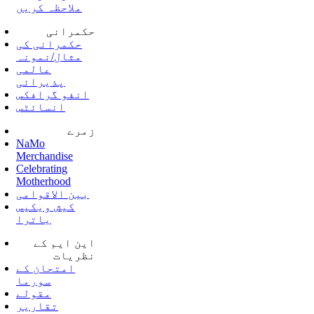
ملاحظہ کریں
حکمرانی
حکمرانی کی
مثال/نمونہ
عالمی
پذیرائی
انفو گرافکس
انسائٹس
زمرے
NaMo
Merchandise
Celebrating
Motherhood
بین الاقوامی
کیش ویکیس
یاترا
این ایم کے
نظریات
امتحان کے
سورما
مقولے
تقاریر