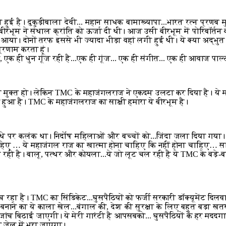
 हुई है। दुकुड़ीबाला देवी... महान साधक बामाख्यापा...भारत रत्न प्रणब मु
 बीरभूम ने संथाल क्रांति को ऊर्जा दी थी। आज उसी बीरभूम में पोरिबॉर्तन
क आया। दोनों तरफ इससे भी ज्यादा भीड़ा वहां लगी हुई थी। ये क्या अद्भ
रणाम करता हूं।
एक ही धुन गूंज रही है...एक ही गूंज... एक ही संगीत... एक ही आवाज पाल्ट
से मुक्त हो। लेकिन TMC के महाजंगलराज ने एकदम उलटा कर दिया है। ये मा
मा हुआ है। TMC के महाजंगलराज का साक्षी हमारा ये बीरभूम है।
े पर कलंक था। निर्दोष महिलाओं और बच्चों को...जिंदा जला दिया गया। ये
हिए … ये महाजंगल राज का खात्मा होना चाहिए कि नहीं होना चाहिए… साथ
रही है। बालू, पत्थर और कोयला...ये जो लूट चल रही है ये TMC के बड़े-ब
 रहा है। TMC का सिंडिकेट...घुसपैठियों को फर्जी सरकारी डॉक्यूमेंट दिलवा
ंट बनाने का ये काला खेल...बंगाल की, देश की सुरक्षा के लिए बहुत बड़ा ख
जांच बिठाई जाएगी। ये मेरी गारंटी है आपसबको... घुसपैठियों के हर मददग
भी जेल में भरा जाएगा।