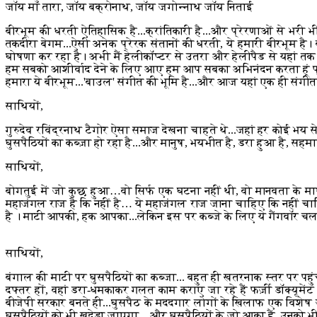
जॉय माँ तारा, जॉय बक्रोनाथ, जॉय जगोन्नाथ जॉय निताई
बीरभूम की धरती ऐतिहासिक है...क्रांतिकारी है...और प्रेरणाओं से भरी भी
तकदीरा बेगम...ऐसी अनेक प्रेरक संतानों की धरती, ये हमारी बीरभूम है।
घोषणा कर रहा है। अभी मैं हेलीकॉप्टर से उतरा और हेलीपैड से यहां त
हम सबको आशीर्वाद देने के लिए आए हम आप सबका अभिनंदन करता हूं प्
हमारा ये बीरभूम...'बाउल' संगीत की भूमि है...और आज यहां एक ही संगीत, 
साथियों,
गुरुदेव रविंद्रनाथ टैगोर ऐसा समाज देखना चाहते थे...जहां हर कोई भय 
घुसपैठियों का कब्ज़ा हो रहा है...और मानुष, भयभीत है, डरा हुआ है, सह
साथियों,
बोगतुई में जो कुछ हुआ…वो सिर्फ एक घटना नहीं थी, वो मानवता के माथ
महाजंगल राज है कि नहीं है… ये महाजंगल राज जाना चाहिए कि नहीं चा
है । माटी आपकी, हक आपका...लेकिन इस पर कब्जे के लिए ये गैंगवॉर चल 
साथियों,
बंगाल की माटी पर घुसपैठियों का कब्जा... बहुत ही खतरनाक स्तर पर पहुंच
दफ्तर हों, वहां डरा-धमकाकर गलत काम कराए जा रहे हैं फर्ज़ी डॉक्यूमे
बीजेपी सरकार बनते ही...घुसपैठ के मददगार लोगों के खिलाफ एक विशेष 
घुसपैठियों को भी खदेड़ा जाएगा... और घुसपैठियों के जो आका हैं, उनको 