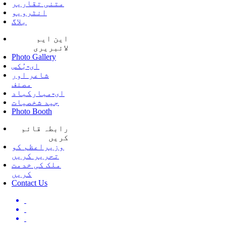
متنی تقاریر
انٹرویو
بلاگ
این ایم
لائبریری
Photo Gallery
ای-بُکس
شاعر اور
مصنف
ای-مبارکباد
جید شخصیات
Photo Booth
رابطہ قائم
کریں
وزیراعظم کو
تحریر کریں
ملک کی خدمت
کریں
Contact Us