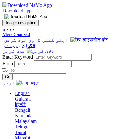
Download app
Toggle navigation
نارندر
مودی
Mera Saansad
اپلی کیشن ڈاؤن لوڈ کریں
لاگ اِن
/
رجسٹر
تلاش کریں
Enter Keyword
From
To
اردو
English
Gujarati
हिन्दी
Bengali
Kannada
Malayalam
Telugu
Tamil
Marathi