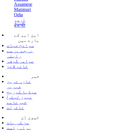
Assamese
Manipuri
Odia
اردو
ਪੰਜਾਬੀ
این ایم کے
بارے میں
سوانح حیات
بی جے پی سے
رابتہ
عوامی گوشہ
ٹائم لائن
خبر
تازہ ترین
خبریں
میڈیا کوریج
نیوز لیٹر/
خبرنامے
تاثرات
ٹیون اِن
من کی بات
براہ راست