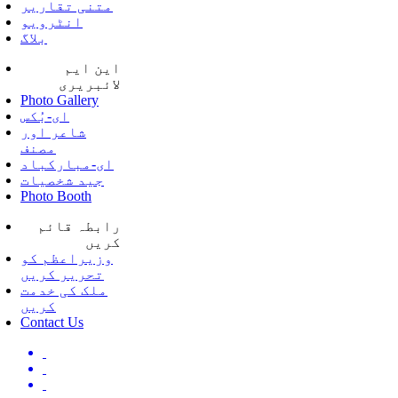
متنی تقاریر
انٹرویو
بلاگ
این ایم
لائبریری
Photo Gallery
ای-بُکس
شاعر اور
مصنف
ای-مبارکباد
جید شخصیات
Photo Booth
رابطہ قائم
کریں
وزیراعظم کو
تحریر کریں
ملک کی خدمت
کریں
Contact Us