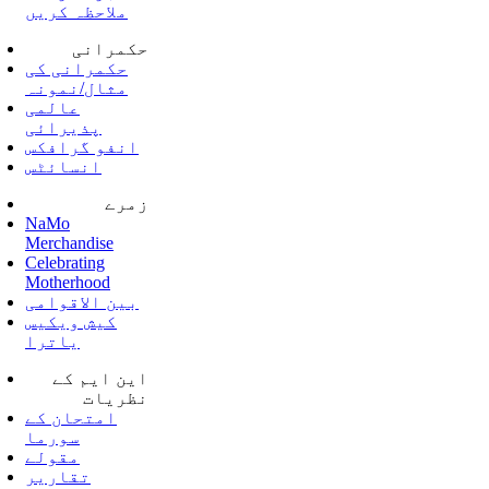
ملاحظہ کریں
حکمرانی
حکمرانی کی
مثال/نمونہ
عالمی
پذیرائی
انفو گرافکس
انسائٹس
زمرے
NaMo
Merchandise
Celebrating
Motherhood
بین الاقوامی
کیش ویکیس
یاترا
این ایم کے
نظریات
امتحان کے
سورما
مقولے
تقاریر