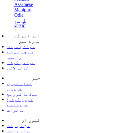
Assamese
Manipuri
Odia
اردو
ਪੰਜਾਬੀ
این ایم کے
بارے میں
سوانح حیات
بی جے پی سے
رابتہ
عوامی گوشہ
ٹائم لائن
خبر
تازہ ترین
خبریں
میڈیا کوریج
نیوز لیٹر/
خبرنامے
تاثرات
ٹیون اِن
من کی بات
براہ راست