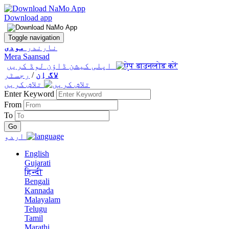
Download app
Toggle navigation
نارندر
مودی
Mera Saansad
اپلی کیشن ڈاؤن لوڈ کریں
لاگ اِن
/
رجسٹر
تلاش کریں
Enter Keyword
From
To
اردو
English
Gujarati
हिन्दी
Bengali
Kannada
Malayalam
Telugu
Tamil
Marathi