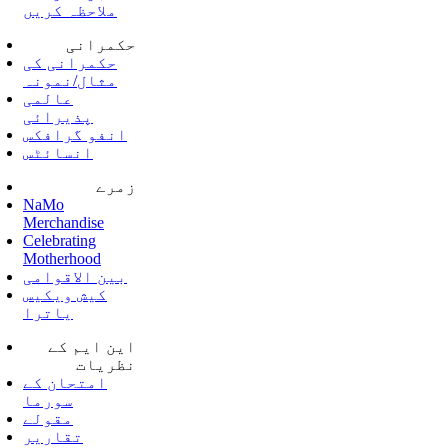
ملاحظہ کریں
حکمرانی
حکمرانی کی
مثال/نمونہ
عالمی
پذیرائی
انفو گرافکس
انسائٹس
زمرے
NaMo
Merchandise
Celebrating
Motherhood
بین الاقوامی
کیش ویکیس
یاترا
این ایم کے
نظریات
امتحان کے
سورما
مقولے
تقاریر