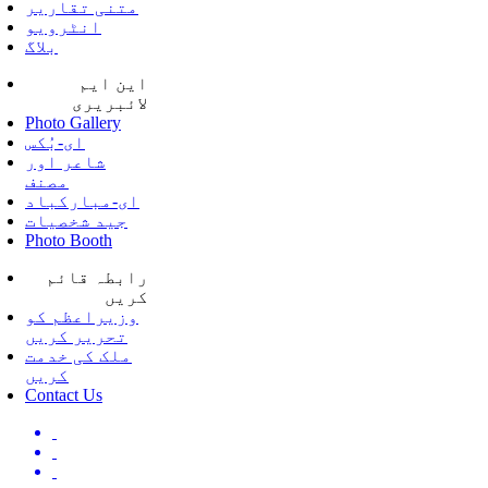
متنی تقاریر
انٹرویو
بلاگ
این ایم
لائبریری
Photo Gallery
ای-بُکس
شاعر اور
مصنف
ای-مبارکباد
جید شخصیات
Photo Booth
رابطہ قائم
کریں
وزیراعظم کو
تحریر کریں
ملک کی خدمت
کریں
Contact Us