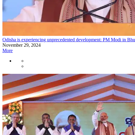
Odisha is experiencing unprecedented development: PM Modi in Bh
November 29, 2024
More