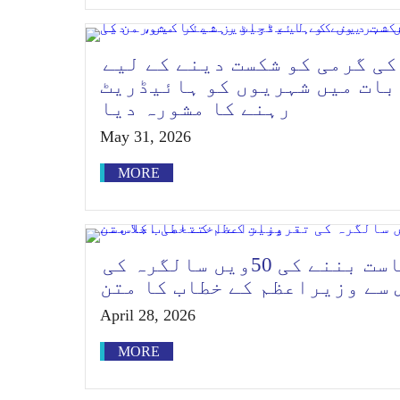
کی گرمی کو شکست دینے کے لیے
بات میں شہریوں کو ہائیڈریٹ
رہنے کا مشورہ دیا
May 31, 2026
MORE
گنگٹوک میں سکم کی ریاست بننے کی 50ویں سالگرہ کی
 سے وزیراعظم کے خطاب کا متن
April 28, 2026
MORE