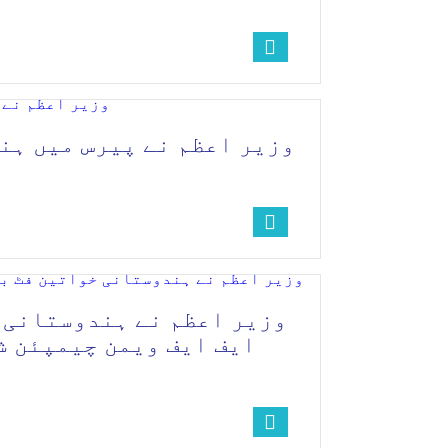
وزیر اعظم نے پیرس میں ہن
وزیر اعظم نے ہندوستانی خ
ایف ایف ویمن چیمپئن شپ 2026 جیتنے پر مبارکبا