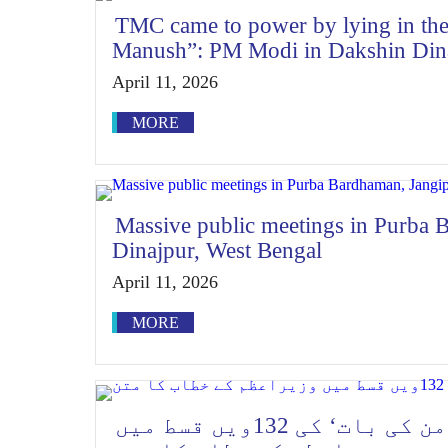
TMC came to power by lying in the
Manush”: PM Modi in Dakshin Dina
April 11, 2026
MORE
Massive public meetings in Purba
Dinajpur, West Bengal
April 11, 2026
MORE
مورخہ 29.03.2026 کو ’من کی بات‘ کی 132ویں قسط میں