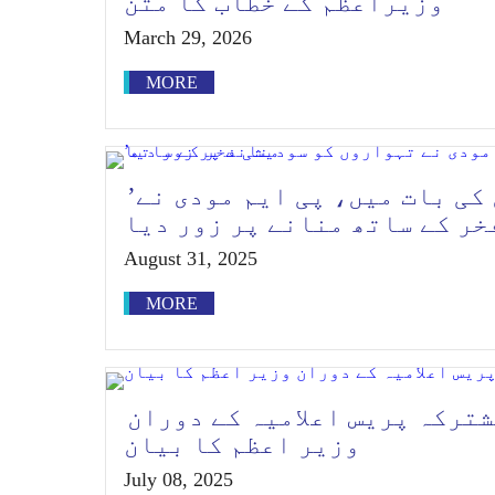
وزیراعظم کے خطاب کا متن
March 29, 2026
MORE
’لوکل فار لوکل‘ – من کی بات میں، پی ایم مودی نے
ر کے ساتھ منانے پر زور دیا
August 31, 2025
MORE
شترکہ پریس اعلامیہ کے دوران
وزیر اعظم کا بیان
July 08, 2025