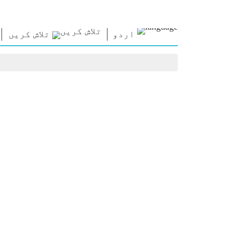
اردو
تلاش کریں
رابطہ قائم
این ایم
این ای
کریں
لائبریری
نظریا
وزیراعظم کو
Photo Gallery
امتحان 
تحریر کریں
ای-بُکس
مقولے
ملک کی خدمت
شاعر اور مصنف
تقاریر
کریں
ای-مبارکباد
متنی تق
Contact Us
جید شخصیات
انٹروی
Photo Booth
بلاگ