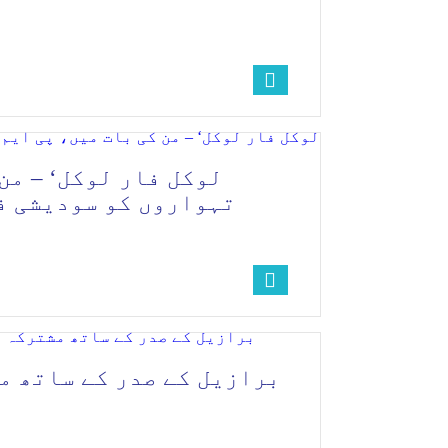
تہواروں کو سودیشی فخ
برازیل کے صدر کے ساتھ م