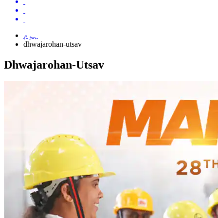
ہوم
dhwajarohan-utsav
Dhwajarohan-Utsav