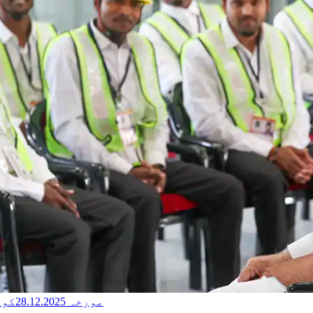
مورخہ 28.12.2025کومن کی بات کی 129ویں قسط میں وزیر اعظم کے خطاب کا متن