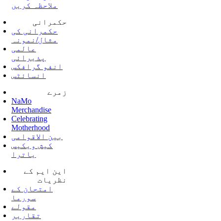
ملاحظہ کریں
حکمرانی
حکمرانی کی
مثال/نمونہ
عالمی
پذیرائی
انفو گرافکس
انسائٹس
زمرے
NaMo
Merchandise
Celebrating
Motherhood
بین الاقوامی
کیش ویکیس
یاترا
این ایم کے
نظریات
امتحان کے
سورما
مقولے
تقاریر