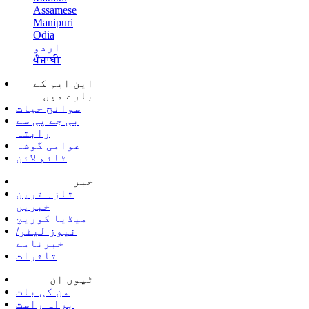
Assamese
Manipuri
Odia
اردو
ਪੰਜਾਬੀ
این ایم کے
بارے میں
سوانح حیات
بی جے پی سے
رابتہ
عوامی گوشہ
ٹائم لائن
خبر
تازہ ترین
خبریں
میڈیا کوریج
نیوز لیٹر/
خبرنامے
تاثرات
ٹیون اِن
من کی بات
براہ راست