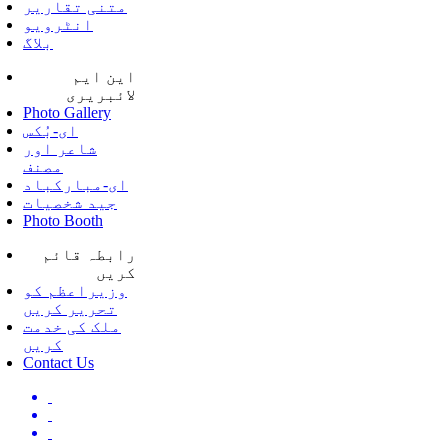
متنی تقاریر
انٹرویو
بلاگ
این ایم
لائبریری
Photo Gallery
ای-بُکس
شاعر اور
مصنف
ای-مبارکباد
جید شخصیات
Photo Booth
رابطہ قائم
کریں
وزیراعظم کو
تحریر کریں
ملک کی خدمت
کریں
Contact Us