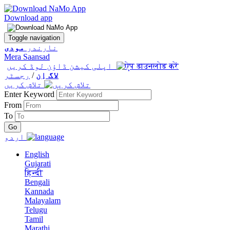
Download app
Toggle navigation
نارندر
مودی
Mera Saansad
اپلی کیشن ڈاؤن لوڈ کریں
لاگ اِن
/
رجسٹر
تلاش کریں
Enter Keyword
From
To
اردو
English
Gujarati
हिन्दी
Bengali
Kannada
Malayalam
Telugu
Tamil
Marathi