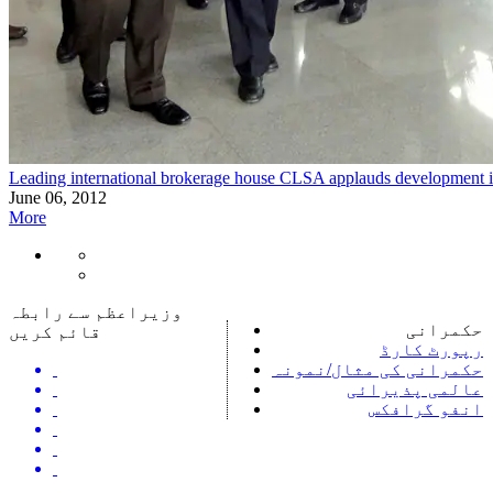
Leading international brokerage house CLSA applauds development i
June 06, 2012
More
وزیراعظم سے رابطہ
حکمرانی
قائم کریں
رپورٹ کارڈ
حکمرانی کی مثال/نمونہ
عالمی پذیرائی
انفو گرافکس