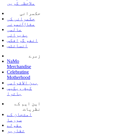
ملاحظہ کریں
حکمرانی
حکمرانی کی
مثال/نمونہ
عالمی
پذیرائی
انفو گرافکس
انسائٹس
زمرے
NaMo
Merchandise
Celebrating
Motherhood
بین الاقوامی
کیش ویکیس
یاترا
این ایم کے
نظریات
امتحان کے
سورما
مقولے
تقاریر