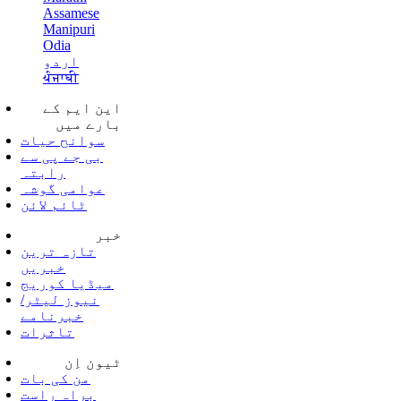
Assamese
Manipuri
Odia
اردو
ਪੰਜਾਬੀ
این ایم کے
بارے میں
سوانح حیات
بی جے پی سے
رابتہ
عوامی گوشہ
ٹائم لائن
خبر
تازہ ترین
خبریں
میڈیا کوریج
نیوز لیٹر/
خبرنامے
تاثرات
ٹیون اِن
من کی بات
براہ راست