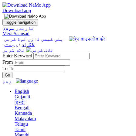
Download app
Toggle navigation
نارندر
مودی
Mera Saansad
اپلی کیشن ڈاؤن لوڈ کریں
لاگ اِن
/
رجسٹر
تلاش کریں
Enter Keyword
From
To
اردو
English
Gujarati
हिन्दी
Bengali
Kannada
Malayalam
Telugu
Tamil
Marathi