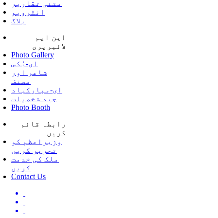
متنی تقاریر
انٹرویو
بلاگ
این ایم
لائبریری
Photo Gallery
ای-بُکس
شاعر اور
مصنف
ای-مبارکباد
جید شخصیات
Photo Booth
رابطہ قائم
کریں
وزیراعظم کو
تحریر کریں
ملک کی خدمت
کریں
Contact Us