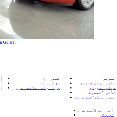
n Gujarat.
خبریں
ٹیون اِن
تازہ ترین خبریں
من کی بات
میڈیا کوریج
براہ راست ملاحظہ کریں
تأترا/تبصرے
نیوز لیٹر/خبرنامے
این ایم لائبریری
ای بکس