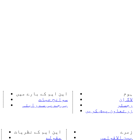
ہوم
این ایم کے بارے میں
لاگ اِن
سوانح حیات
رجسٹر
بی جے پی سے رابتہ
زر تعاون پیش کریں
زمرے
این ایم کے نظریات
بین الاقوامی
مقولے