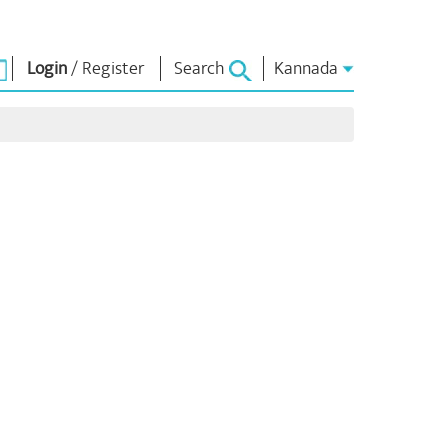
Login
/
Register
Search
Kannada
ಏನ್.ಎಂ. ಲೈಬ್ರರಿ
ಸಂಪರ್ಕಿಸು
ಗಳು
Photo Gallery
ಪ್ರಧಾನಿಯವರಿಗೆ
ಬರೆಯಿರಿ
ಇಪುಸ್ತಕಗಳು
ರಿಯರ್ಸ್
ದೇಶ ಸೇವೆ ಮಾಡಿ
ಕವಿ ಮತ್ತು ಲೇಖಕ
ು
Contact Us
ಇ -ಗ್ರೀಟಿಂಗ್ಸ್
ದಿಗ್ಗಜರು
ಯ
Photo Booth
ಳು