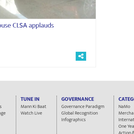
ouse CLSA applauds
TUNE IN
GOVERNANCE
CATEG
s
Mann Ki Baat
Governance Paradigm
NaMo
age
Watch Live
Global Recognition
Mercha
Infographics
Interna
One Yea
Action 