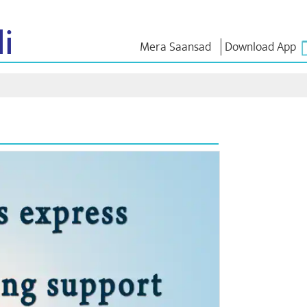
i
Mera Saansad
Download App
 ಇನ್
ಆಡಳಿತ
ವರ್ಗಗಳು
ಎನ್ . ಎಂ
ಆಲೋಚನೆ
ಬಾತ್
ಆಡಳಿತದ ದೃಷ್ಟಿಕೋನ
NaMo Merchandise
 ವೀಕ್ಷಿಸಿ
ಜಾಗತಿಕ ಗುರುತಿಸುವಿಕೆ
Celebrating
ಎಕ್ಸಾಮ್ ವಾ
Motherhood
ಇನ್ಫೋಗ್ರಾಫಿಕ್ಸ್
ಉಲ್ಲೇಖಗಳ
ಅಂತಾರಾಷ್ಟ್ರೀಯ
ಒಳನೋಟಗಳು
ಭಾಷಣಗಳು
Kashi Vikas Yatra
ಭಾಷಣದ ಪಠ್
ಸಂದರ್ಶನಗ
ಬ್ಲಾಗ್