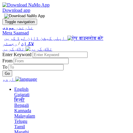
Download app
Toggle navigation
نارندر
مودی
Mera Saansad
اپلی کیشن ڈاؤن لوڈ کریں
لاگ اِن
/
رجسٹر
تلاش کریں
Enter Keyword
From
To
اردو
English
Gujarati
हिन्दी
Bengali
Kannada
Malayalam
Telugu
Tamil
Marathi