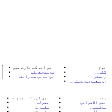
ہوم
این ایم کے بارے میں
لاگ اِن
سوانح حیات
رجسٹر
بی جے پی سے رابتہ
زر تعاون پیش کریں
زمرے
این ایم کے نظریات
بین الاقوامی
مقولے
ایک سال
تقاریر
دو سال
متنی تقاریر