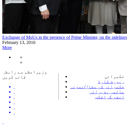
Exchange of MoUs in the presence of Prime Minister, on the sidelines
February 13, 2016
More
وزیراعظم سے رابطہ
حکمرانی
قائم کریں
رپورٹ کارڈ
حکمرانی کی مثال/نمونہ
عالمی پذیرائی
انفو گرافکس