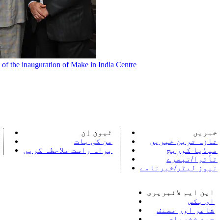
 of the inauguration of Make in India Centre
خبریں
ٹیون اِن
تازہ ترین خبریں
من کی بات
میڈیا کوریج
براہ راست ملاحظہ کریں
تأترا/تبصرے
نیوز لیٹر/خبرنامے
این ایم لائبریری
ای بکس
شاعر اور مصنف
جید شخصیات