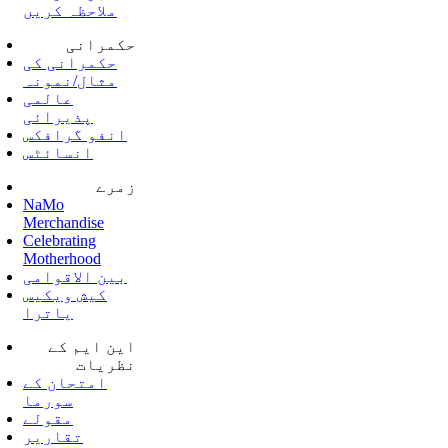
ملاحظہ کریں
حکمرانی
حکمرانی کی
مثال/نمونہ
عالمی
پذیرائی
انفو گرافکس
انسائٹس
زمرے
NaMo
Merchandise
Celebrating
Motherhood
بین الاقوامی
کیش ویکیس
یاترا
این ایم کے
نظریات
امتحان کے
سورما
مقولے
تقاریر