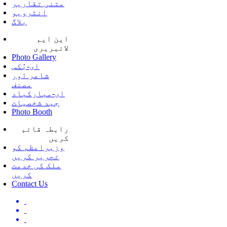
متنی تقاریر
انٹرویو
بلاگ
این ایم
لائبریری
Photo Gallery
ای-بُکس
شاعر اور
مصنف
ای-مبارکباد
جید شخصیات
Photo Booth
رابطہ قائم
کریں
وزیراعظم کو
تحریر کریں
ملک کی خدمت
کریں
Contact Us